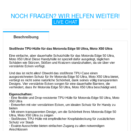
NOCH FRAGEN? WIR HELFEN WEITER!
LIVE CHAT
Beschreibung
Stoßfeste TPU-Hülle für das Motorola Edge 50 Ultra, Moto X50 Ultra
Eine einfache, aber dauerhafte Schutzhülle für das Motorola Edge 50 Ultra,
Moto X50 Ultra! Diese Handyhülle ist speziell dafür ausgelegt, täglichen
Schäden wie Stürzen, Stößen und Kratzern standzuhalten, da sie über vier
verstärkte Ecken verfügt.
Und das ist nicht alles! Obwohl das stoßfeste TPU-Case einen
ausgezeichneten Schutz für Ihr Motorola Edge 50 Ultra, Moto X50 Ultra bietet,
verbirgt es nicht seine natürliche Schönheit, dank seines völlig transparenten
Designs. Vier verstärkte Ecken sorgen für eine dauerhafte Barriere, die
verhindert, dass Ihr Motorola Edge 50 Ultra, Moto X50 Ultra beschädigt wird.
Eigenschaften:
- Eine flexible und Drop-resistente TPU-Hülle für Motorola Edge 50 Ultra, Moto
X50 Ultra
- Entworfen mit vier verstärkten Ecken, um idealen Schutz für Ihr Handy zu
bieten
- Mit einem transparenten Design, um die Schönheit Ihres Motorola Edge 50
Ultra, Moto X50 Ultra zu zeigen
- Stoßfestes TPU-Hülle mit empfindlicher Knopfabdeckung für zusätzlichen
Schutz vor Staub
- Exakte Ausschnitte bieten einfachen Zugang zu allen notwendigen
Anschlüssen