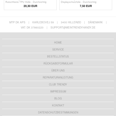
Rutschfeste TPU Hülle - Durchsichtig
Displayschutzfolie - Durchsichtig
20,30 EUR
7,50 EUR
MTP DK APS
|
KARLEBOVEJ 59
|
3400 HILLERØD
|
DÄNEMARK
|
VAT: DK 37860220
|
SUPPORT@MEINTRENDYHANDY.DE
HOME
SERVICE
BESTELLSTATUS
RÜCKGABEFORMULAR
ÜBER UNS
REPARATURANLEITUNG
CLUB TRENDY
IMPRESSUM
BLOG
KONTAKT
DATENSCHUTZBESTIMMUNGEN