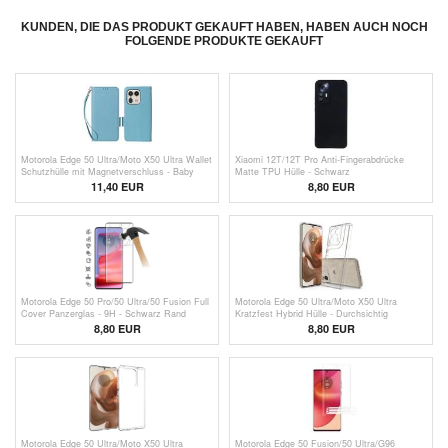
KUNDEN, DIE DAS PRODUKT GEKAUFT HABEN, HABEN AUCH NOCH
FOLGENDE PRODUKTE GEKAUFT
Motorola Edge 50 Ultra/Moto X50 Ultra Wallet
Xiaomi 12T/12T Pro Anti-Fingerabdrücke
Schutzhülle mit Magnetverschluss - Baby
Matte TPU Hülle - Schwarz
Blau
11,40 EUR
8,80 EUR
Motorola Edge 50 Pro/50 Ultra/50 Fusion Full
Motorola Edge 50 Ultra/Moto X50 Ultra
Cover Panzerglas - 9H - Schwarz Rand
Kratzfest Hybrid Hülle - Durchsichtig
8,80 EUR
8,80 EUR
Motorola Edge 50 Ultra/Moto X50 Ultra
Motorola Edge 50 Fusion/50 Ultra/G96