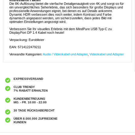
Interessante Fakten
Die 8K-Auflösung bietet die vierfache Detailgenauigkeit von 4K und sorgt so für
ein unvergleichliches Seherlebnis, das sich besonders für große Displays und
professionelle Anwendungen eignet, bei denen es auf Details ankommt.
Dynamic HDR verbessert dies noch weiter, indem Kontrast und Farbe
dynamisch angepasst werden, um sicherzustellen, dass jedes Bild mit
optimalen Einstellungen angezeigt wird.
Verbessern Sie Ihr visuelles Erlebnis mit dem MindPure USB Typ-C zu
DisplayPort DP 1.4 Kabel noch heute!
Verpackung: Euroblister
EAN: 5714122479211
Verwandte Kategorien:
Audio / Videokabel und Adapter
,
Videokabel und Adapter
EXPRESSVERSAND
CLUB TRENDY
7% RABATT ERHALTEN
KUNDENBETREUUNG
MO. - FR. 10:00 - 22:00
30 TAGE RÜCKGABERECHT
ÜBER 8.000.000 ZUFRIEDENE
KUNDEN