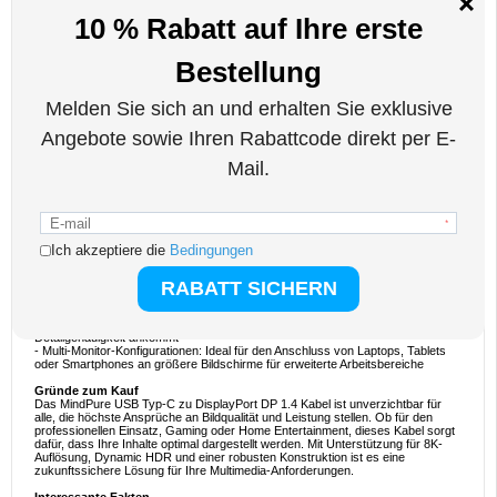
eine höhere Farbgenauigkeit für ein hervorragendes Seherlebnis. Die robuste
Konstruktion gewährleistet eine zuverlässige Leistung und macht es zu einem
unverzichtbaren Zubehör für moderne Multimedia-Setups.
Hauptmerkmale und Spezifikationen
- Unterstützung von 8K-Auflösung: Liefert atemberaubende Bilder mit bis zu 8K
bei 60 Hz für das ultimative Seherlebnis
- Dynamische HDR-Unterstützung: Bietet verbesserte Farben und Kontraste
für lebendigere und lebensechtere Bilder
- Universelle Kompatibilität: Verbindet USB Typ-C Geräte mit DisplayPort-
fähigen Monitoren oder Displays
- Hochwertige Konstruktion: Langlebige Materialien sorgen für dauerhafte
Leistung und zuverlässige Verbindungen
- Plug and Play: Einfache Nutzung ohne zusätzliche Treiber oder Software
- Zukunftssicher: Kompatibel mit den neuesten Geräten und Standards, damit
Ihr Setup für die nächste Generation von Inhalten bereit ist
Ideale Verwendungsbeispiele
- Spiele: Erleben Sie Ultra-High-Definition-Gaming mit Unterstützung für 8K-
Auflösung und 60Hz-Bildwiederholraten
- Professionelles Arbeiten: Perfekt für Grafikdesigner, Videobearbeiter und
Fotografen, die präzise Farbgenauigkeit und hohe Auflösung benötigen
- Heimkino: Erweitern Sie Ihr Home-Entertainment-System mit
atemberaubender Grafik und flüssiger Wiedergabe
- Präsentationen: Für Geschäftspräsentationen, bei denen es auf Klarheit und
Detailgenauigkeit ankommt
- Multi-Monitor-Konfigurationen: Ideal für den Anschluss von Laptops, Tablets
oder Smartphones an größere Bildschirme für erweiterte Arbeitsbereiche
Gründe zum Kauf
Das MindPure USB Typ-C zu DisplayPort DP 1.4 Kabel ist unverzichtbar für
alle, die höchste Ansprüche an Bildqualität und Leistung stellen. Ob für den
professionellen Einsatz, Gaming oder Home Entertainment, dieses Kabel sorgt
dafür, dass Ihre Inhalte optimal dargestellt werden. Mit Unterstützung für 8K-
Auflösung, Dynamic HDR und einer robusten Konstruktion ist es eine
zukunftssichere Lösung für Ihre Multimedia-Anforderungen.