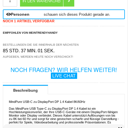
Personen
schauen sich dieses Produkt gerade an.
NOCH 1 ARTIKEL VERFÜGBAR
EMPFOHLEN VON MEINTRENDYHANDY
BESTELLUNGEN DIE SIE INNERHALB DER NÄCHSTEN
85 STD. 37 MIN. 01 SEK.
AUFGEBEN, WERDEN HEUTE NOCH VERSCHICKT!
NOCH FRAGEN? WIR HELFEN WEITER!
LIVE CHAT
Beschreibung
MindPure USB-C zu DisplayPort DP 1.4 Kabel 8K/60Hz
Das MindPure USB Type-C zu DisplayPort DP 1.4 Kabel ist ein
Hochleistungskonverter, der Ihre USB-C-Geräte mit einem DisplayPort-fähigen
Monitor oder Display verbindet. Dieses Kabel unterstützt Auflösungen von bis
zu 8K bei 60 Hz und sorgt für eine gestochen scharfe und flüssige Darstellung -
perfekt für Spiele, Videobearbeitung und professionelle Präsentationen. Es
unterstützt auch Dynamic HDR und bietet einen verbesserten Kontrast und