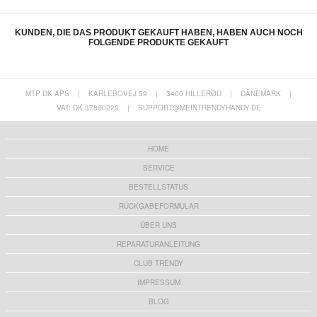
KUNDEN, DIE DAS PRODUKT GEKAUFT HABEN, HABEN AUCH NOCH
FOLGENDE PRODUKTE GEKAUFT
MTP DK APS
|
KARLEBOVEJ 59
|
3400 HILLERØD
|
DÄNEMARK
|
VAT: DK 37860220
|
SUPPORT@MEINTRENDYHANDY.DE
Baseus Ingenuity USB-A zu USB-C OTG
USB-C zu Ethernet Adapter - 100Mbps
Adapter - Blau
8,80 EUR
12,60 EUR
HOME
SERVICE
BESTELLSTATUS
RÜCKGABEFORMULAR
ÜBER UNS
Samsung Galaxy Tab A9+/A11+ Tech-Protect
Baseus M01 USB Typ-C / 3.5mm Audiokabel
SmartCase Tri-Fold Folio-Hülle - Schwarz
- 1.2m - Schwarz
REPARATURANLEITUNG
17,70 EUR
6,80
EUR
CLUB TRENDY
IMPRESSUM
BLOG