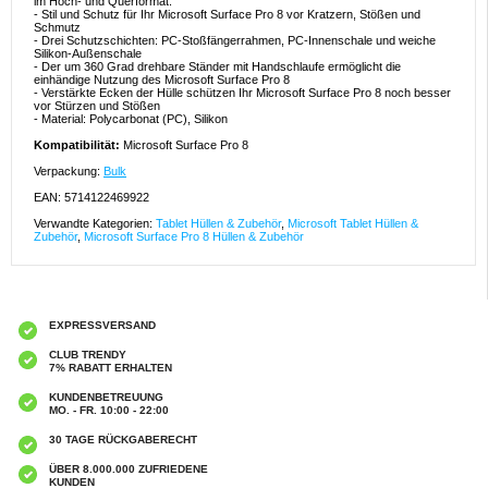
im Hoch- und Querformat.
- Stil und Schutz für Ihr Microsoft Surface Pro 8 vor Kratzern, Stößen und
Schmutz
- Drei Schutzschichten: PC-Stoßfängerrahmen, PC-Innenschale und weiche
Silikon-Außenschale
- Der um 360 Grad drehbare Ständer mit Handschlaufe ermöglicht die
einhändige Nutzung des Microsoft Surface Pro 8
- Verstärkte Ecken der Hülle schützen Ihr Microsoft Surface Pro 8 noch besser
vor Stürzen und Stößen
- Material: Polycarbonat (PC), Silikon
Kompatibilität:
Microsoft Surface Pro 8
Verpackung:
Bulk
EAN: 5714122469922
Verwandte Kategorien:
Tablet Hüllen & Zubehör
,
Microsoft Tablet Hüllen &
Zubehör
,
Microsoft Surface Pro 8 Hüllen & Zubehör
EXPRESSVERSAND
CLUB TRENDY
7% RABATT ERHALTEN
KUNDENBETREUUNG
MO. - FR. 10:00 - 22:00
30 TAGE RÜCKGABERECHT
ÜBER 8.000.000 ZUFRIEDENE
KUNDEN