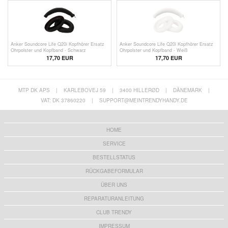
Anker Soundcore Life Q20i Kopfhörer Ersatz
Anker Soundcore Life Q20i Kopfhörer Ersatz
Ohrpolster und Kopfband - Schwarz
Ohrpolster und Kopfband - Weiß
17,70 EUR
17,70 EUR
MTP DK APS
|
KARLEBOVEJ 59
|
3400 HILLERØD
|
DÄNEMARK
|
VAT: DK 37860220
|
SUPPORT@MEINTRENDYHANDY.DE
HOME
SERVICE
BESTELLSTATUS
RÜCKGABEFORMULAR
ÜBER UNS
REPARATURANLEITUNG
CLUB TRENDY
IMPRESSUM