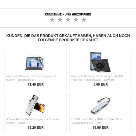
KUNDENMEINUNG HINZUFÜGEN
KUNDEN, DIE DAS PRODUKT GEKAUFT HABEN, HABEN AUCH NOCH
FOLGENDE PRODUKTE GEKAUFT
Microsoft Surface Pro 8 Panzerglas - 9H,
Microsoft Surface Pro 9 Heavy Duty 360
0.3mm - Durchsichtig
Hülle mit Handschlaufe - Schwarz
11,40
EUR
5,00
EUR
iPhone 14 Pro Metall Bumper mit Erhöhten
USB-C 7-in-1 Hub - HDMI/USB-A/USB-C
Kanten - Silber
PD/SD/Micro SD - Grey
15,20 EUR
19,00 EUR