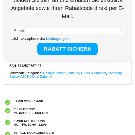
aufbewahren können.
Eigeschaften:
- Entzückende Hülle aus der Mandala-Serie für das Samsung Galaxy A50
- Bedrucktes Mandalamuster verleiht dem Etui einen stilvollen Touch
- Perfekter Austausch der Hülle
- Die Tasche verfügt über innere Kartenfächer und ein Fach für Bargeld
- Der Magnetverschluss hält Karten, Bargeld und Samsung Galaxy A50 sicher
in Position
- Alle notwendigen Ausschnitte ermöglichen eine bequeme tägliche Nutzung des
Samsung Galaxy A50
- Materialien: Polyurethan mit einer Innenhülle aus TPU (thermoplastisches
Polyurethan)
Kompatibilität:
Samsung Galaxy A50
Verpackung:
Bulk
EAN: 5712579667427
Verwandte Kategorien:
Handyzubehör
,
Samsung Hüllen & Zubehör
,
Samsung
Galaxy A50 Hüllen & Zubehör
EXPRESSVERSAND
CLUB TRENDY
7% RABATT ERHALTEN
KUNDENBETREUUNG
MO. - FR. 10:00 - 22:00
30 TAGE RÜCKGABERECHT