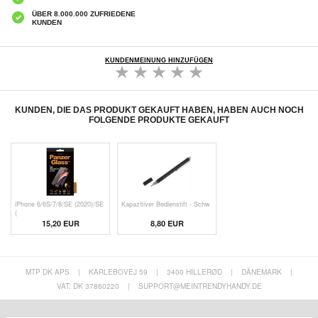
ÜBER 8.000.000 ZUFRIEDENE
KUNDEN
KUNDENMEINUNG HINZUFÜGEN
KUNDEN, DIE DAS PRODUKT GEKAUFT HABEN, HABEN AUCH NOCH
FOLGENDE PRODUKTE GEKAUFT
iPhone 6/6S/7/8/SE (2020)/SE
Kapazitiver Bedienstift - Schw
(
15,20 EUR
8,80 EUR
MTP DK APS
|
KARLEBOVEJ 59
|
3400 HILLERØD
|
DÄNEMARK
|
VAT: DK 37860220
|
SUPPORT@MEINTRENDYHANDY.DE