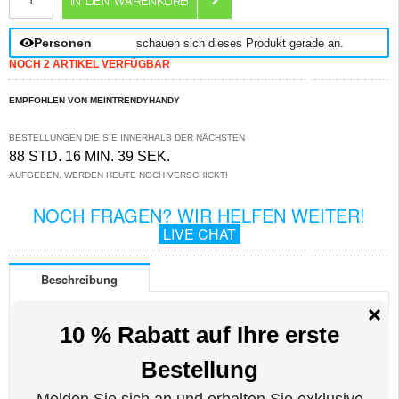
Personen
schauen sich dieses Produkt gerade an.
NOCH 2 ARTIKEL VERFÜGBAR
EMPFOHLEN VON MEINTRENDYHANDY
BESTELLUNGEN DIE SIE INNERHALB DER NÄCHSTEN
88 STD. 16 MIN. 39 SEK.
AUFGEBEN, WERDEN HEUTE NOCH VERSCHICKT!
NOCH FRAGEN? WIR HELFEN WEITER!
LIVE CHAT
Beschreibung
Mandala Serie Schutzhülle mit Geldbörse für Samsung Galaxy A50
Wenn Sie sowohl Stil als auch Schutz wünschen, wählen Sie die Mandala
Series Wallet Case für Ihr Samsung Galaxy A50.
Diese einzigartige Hülle schützt das Samsung Galaxy A50 vor täglichen
Kratzern und Stößen und dient gleichzeitig als Medienbeobachtungsstand.
Außerdem verfügt das Gehäuse über Innentaschen für Karten und eine
größere Tasche für Bargeld, so dass Sie alle Ihre Wertsachen an einem Ort