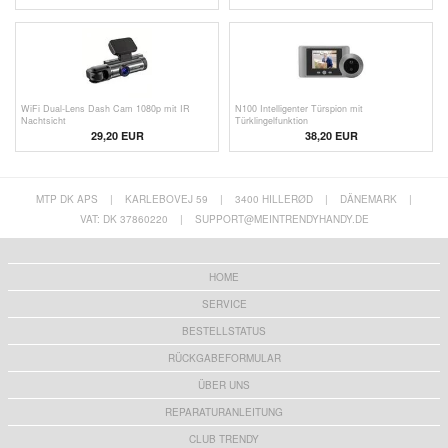
WiFi Dual-Lens Dash Cam 1080p mit IR
N100 Intelligenter Türspion mit
Nachtsicht
Türklingelfunktion
29,20
EUR
38,20 EUR
MTP DK APS
|
KARLEBOVEJ 59
|
3400 HILLERØD
|
DÄNEMARK
|
VAT: DK 37860220
|
SUPPORT@MEINTRENDYHANDY.DE
HOME
SERVICE
BESTELLSTATUS
RÜCKGABEFORMULAR
ÜBER UNS
REPARATURANLEITUNG
CLUB TRENDY