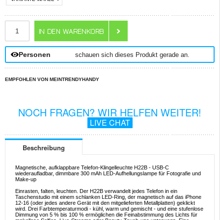
ANZAHL
Personen
schauen sich dieses Produkt gerade an.
EMPFOHLEN VON MEINTRENDYHANDY
NOCH FRAGEN? WIR HELFEN WEITER!
LIVE CHAT
Beschreibung
Magnetische, aufklappbare Telefon-Klingelleuchte H22B - USB-C
wiederaufladbar, dimmbare 300 mAh LED-Aufhellungslampe für Fotografie und
Make-up
Einrasten, falten, leuchten. Der H22B verwandelt jedes Telefon in ein
Taschenstudio mit einem schlanken LED-Ring, der magnetisch auf das iPhone
12-16 (oder jedes andere Gerät mit den mitgelieferten Metallplatten) geklickt
wird. Drei Farbtemperaturmodi - kühl, warm und gemischt - und eine stufenlose
Dimmung von 5 % bis 100 % ermöglichen die Feinabstimmung des Lichts für