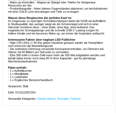
- Make-up-Kontrollen - Magnet an Spiegel oder Telefon für farbgenaue
Retuschen am Set.
- Produktfotografie - hinter kleinen Gegenständen platzieren, um bei Aufnahmen
mit einer DSLR Licht einzufangen und Tiefe zu erzeugen.
Warum diese Ringleuchte der perfekte Kauf ist
Im Gegensatz zu sperrigen Schreibtischlampen bietet die H22B ein Aufhelllicht
in Studioqualität, das weniger wiegt als ein Schokoriegel und sich in einer
Sekunde montieren lässt - ohne Stativ, ohne App, ohne Aufwand. Das
magnetische Schnappdesign und die schnelle USB-C-Ladung sorgen für
hellere Inhalte und ein besseres Make-up, wo immer die Inspiration auftaucht.
Interessante Fakten über tragbare LED-Fülllichter
- High-CRI-LEDs (> 90 Ra) geben Hauttöne genauer wieder als Handyblitze
und verkürzen die Bearbeitungszeit.
- Die stufenlose Dimmung verwendet Konstantstromtreiber, um Flimmern bei
Videos mit 60 Bildern pro Sekunde zu vermeiden.
- Eine 300-mAh-Li-Ionen-Zelle kann mehr als 500 Mal aufgeladen werden und
behält dabei immer noch etwa 80 % ihrer Kapazität - gut für jahrelange
Wochenendaufnahmen.
Paket enthält:
- 1 x Aufhellleuchte
- 1 x Metallplatte
- 1 x Ladekabel
- 1 x Englisches Benutzerhandbuch
Verpacken: Bulk
EAN: 5714122557254
Verwandte Kategorien:
Handyzubehör
,
Sonstiges Zubehör