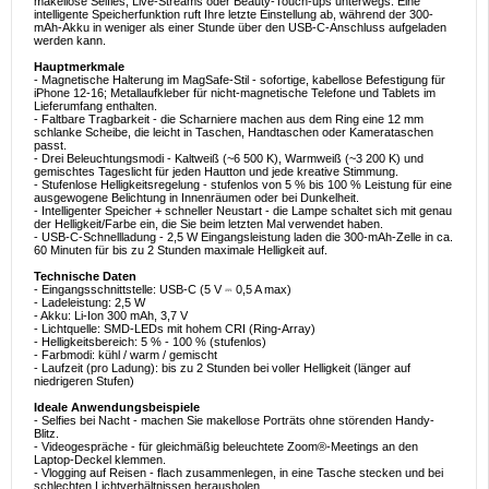
makellose Selfies, Live-Streams oder Beauty-Touch-ups unterwegs. Eine
intelligente Speicherfunktion ruft Ihre letzte Einstellung ab, während der 300-
mAh-Akku in weniger als einer Stunde über den USB-C-Anschluss aufgeladen
werden kann.
Hauptmerkmale
- Magnetische Halterung im MagSafe-Stil - sofortige, kabellose Befestigung für
iPhone 12-16; Metallaufkleber für nicht-magnetische Telefone und Tablets im
Lieferumfang enthalten.
- Faltbare Tragbarkeit - die Scharniere machen aus dem Ring eine 12 mm
schlanke Scheibe, die leicht in Taschen, Handtaschen oder Kamerataschen
passt.
- Drei Beleuchtungsmodi - Kaltweiß (~6 500 K), Warmweiß (~3 200 K) und
gemischtes Tageslicht für jeden Hautton und jede kreative Stimmung.
- Stufenlose Helligkeitsregelung - stufenlos von 5 % bis 100 % Leistung für eine
ausgewogene Belichtung in Innenräumen oder bei Dunkelheit.
- Intelligenter Speicher + schneller Neustart - die Lampe schaltet sich mit genau
der Helligkeit/Farbe ein, die Sie beim letzten Mal verwendet haben.
- USB-C-Schnellladung - 2,5 W Eingangsleistung laden die 300-mAh-Zelle in ca.
60 Minuten für bis zu 2 Stunden maximale Helligkeit auf.
Technische Daten
- Eingangsschnittstelle: USB-C (5 V ⎓ 0,5 A max)
- Ladeleistung: 2,5 W
- Akku: Li-Ion 300 mAh, 3,7 V
- Lichtquelle: SMD-LEDs mit hohem CRI (Ring-Array)
- Helligkeitsbereich: 5 % - 100 % (stufenlos)
- Farbmodi: kühl / warm / gemischt
- Laufzeit (pro Ladung): bis zu 2 Stunden bei voller Helligkeit (länger auf
niedrigeren Stufen)
Ideale Anwendungsbeispiele
- Selfies bei Nacht - machen Sie makellose Porträts ohne störenden Handy-
Blitz.
- Videogespräche - für gleichmäßig beleuchtete Zoom®-Meetings an den
Laptop-Deckel klemmen.
- Vlogging auf Reisen - flach zusammenlegen, in eine Tasche stecken und bei
schlechten Lichtverhältnissen herausholen.