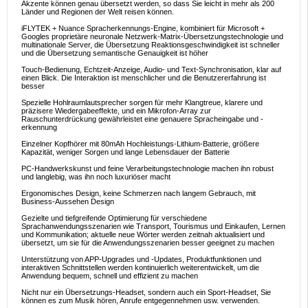
Akzente können genau übersetzt werden, so dass Sie leicht in mehr als 200
Länder und Regionen der Welt reisen können.
iFLYTEK + Nuance Spracherkennungs-Engine, kombiniert für Microsoft +
Googles proprietäre neuronale Netzwerk-Matrix-Übersetzungstechnologie und
multinationale Server, die Übersetzung Reaktionsgeschwindigkeit ist schneller
und die Übersetzung semantische Genauigkeit ist höher
Touch-Bedienung, Echtzeit-Anzeige, Audio- und Text-Synchronisation, klar auf
einen Blick. Die Interaktion ist menschlicher und die Benutzererfahrung ist
besser
Spezielle Hohlraumlautsprecher sorgen für mehr Klangtreue, klarere und
präzisere Wiedergabeeffekte, und ein Mikrofon-Array zur
Rauschunterdrückung gewährleistet eine genauere Spracheingabe und -
erkennung
Einzelner Kopfhörer mit 80mAh Hochleistungs-Lithium-Batterie, größere
Kapazität, weniger Sorgen und lange Lebensdauer der Batterie
PC-Handwerkskunst und feine Verarbeitungstechnologie machen ihn robust
und langlebig, was ihn noch luxuriöser macht
Ergonomisches Design, keine Schmerzen nach langem Gebrauch, mit
Business-Aussehen Design
Gezielte und tiefgreifende Optimierung für verschiedene
Sprachanwendungsszenarien wie Transport, Tourismus und Einkaufen, Lernen
und Kommunikation; aktuelle neue Wörter werden zeitnah aktualisiert und
übersetzt, um sie für die Anwendungsszenarien besser geeignet zu machen
Unterstützung von APP-Upgrades und -Updates, Produktfunktionen und
interaktiven Schnittstellen werden kontinuierlich weiterentwickelt, um die
Anwendung bequem, schnell und effizient zu machen
Nicht nur ein Übersetzungs-Headset, sondern auch ein Sport-Headset, Sie
können es zum Musik hören, Anrufe entgegennehmen usw. verwenden.