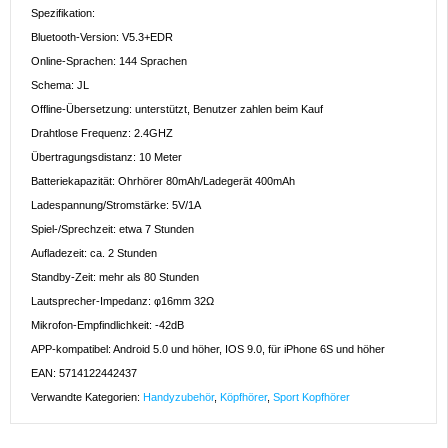
Spezifikation:
Bluetooth-Version: V5.3+EDR
Online-Sprachen: 144 Sprachen
Schema: JL
Offline-Übersetzung: unterstützt, Benutzer zahlen beim Kauf
Drahtlose Frequenz: 2.4GHZ
Übertragungsdistanz: 10 Meter
Batteriekapazität: Ohrhörer 80mAh/Ladegerät 400mAh
Ladespannung/Stromstärke: 5V/1A
Spiel-/Sprechzeit: etwa 7 Stunden
Aufladezeit: ca. 2 Stunden
Standby-Zeit: mehr als 80 Stunden
Lautsprecher-Impedanz: φ16mm 32Ω
Mikrofon-Empfindlichkeit: -42dB
APP-kompatibel: Android 5.0 und höher, IOS 9.0, für iPhone 6S und höher
EAN: 5714122442437
Verwandte Kategorien:
Handyzubehör
,
Köpfhörer
,
Sport Kopfhörer