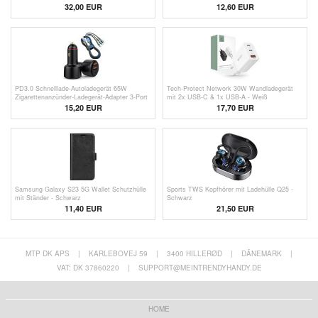
TWS Bluetooth Headset - Weiß
Headset Rauschunterdrückung Sport
32,00
EUR
12,60
EUR
Kopfhörer - Schwarz
PD3.0 Schnelllade-Autoladegerät 65W
Tech-Protect Network 30W Wandladegerät
Zigarettenanzünder-Ladegerät-Adapter 3-Port
mit 2x USB-C & 1x USB-A - Weiß
100W Super-Autoladegerät
15,20 EUR
17,70 EUR
Samsung Galaxy S23 5G Wallet Schutzhülle
Sports TWS Kopfhörer mit Ladehülle Q25 -
mit Ständer - Schwarz
Schwarz
11,40 EUR
21,50
EUR
MTP DK APS
|
KARLEBOVEJ 59
|
3400 HILLERØD
|
DÄNEMARK
|
VAT: DK 37860220
|
SUPPORT@MEINTRENDYHANDY.DE
HOME