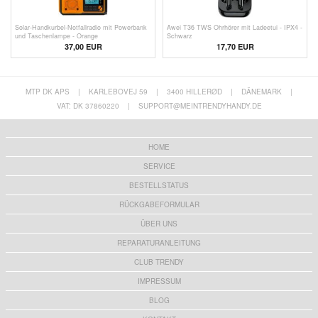
Solar-Handkurbel-Notfallradio mit Powerbank
Awei T36 TWS Ohrhörer mit Ladeetui - IPX4 -
und Taschenlampe - Orange
Schwarz
37,00
EUR
17,70 EUR
MTP DK APS
|
KARLEBOVEJ 59
|
3400 HILLERØD
|
DÄNEMARK
|
VAT: DK 37860220
|
SUPPORT@MEINTRENDYHANDY.DE
HOME
SERVICE
BESTELLSTATUS
RÜCKGABEFORMULAR
ÜBER UNS
REPARATURANLEITUNG
CLUB TRENDY
IMPRESSUM
BLOG