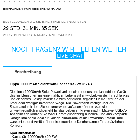
EMPFOHLEN VON MEINTRENDYHANDY
BESTELLUNGEN DIE SIE INNERHALB DER NÄCHSTEN
29 STD. 31 MIN. 35 SEK.
AUFGEBEN, WERDEN MORGEN VERSCHICKT.
NOCH FRAGEN? WIR HELFEN WEITER!
LIVE CHAT
Beschreibung
Lippa 10000mAh Solarstrom-Ladegerät - 2x USB-A
Die Lippa 10000mAh Solar Powerbank ist ein robustes und langlebiges Gerät,
das für Menschen mit einem aktiven Lebensstil entwickelt wurde. Ihr schlankes
und elegantes Design macht sie zum perfekten Begleiter für die Straßen der
Stadt oder weniger befahrene Wege. Die Powerbank verfügt über ein
Solarpanel, mit dem Sie sie unterwegs aufladen können, was sie
umweltfreundlich und perfekt für das Leben im Freien macht. Mit zwei USB-A-
Anschlüssen können Sie zwei Geräte gleichzeitig aufladen, und das kompakte
Design macht sie ideal für Reisen. Außerdem ist die Powerbank staub- und
wasserfest und verfügt über eine integrierte Taschenlampe für zusätzlichen
Komfort.
Spezifikationen:
- Kapazität: 10000mAh / 29.6Wh