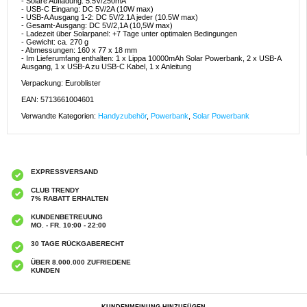
- Solare Aufladung: 5.5V/250mA
- USB-C Eingang: DC 5V/2A (10W max)
- USB-A Ausgang 1-2: DC 5V/2.1A jeder (10.5W max)
- Gesamt-Ausgang: DC 5V/2,1A (10,5W max)
- Ladezeit über Solarpanel: +7 Tage unter optimalen Bedingungen
- Gewicht: ca. 270 g
- Abmessungen: 160 x 77 x 18 mm
- Im Lieferumfang enthalten: 1 x Lippa 10000mAh Solar Powerbank, 2 x USB-A
Ausgang, 1 x USB-A zu USB-C Kabel, 1 x Anleitung
Verpackung: Euroblister
EAN: 5713661004601
Verwandte Kategorien:
Handyzubehör
,
Powerbank
,
Solar Powerbank
EXPRESSVERSAND
CLUB TRENDY
7% RABATT ERHALTEN
KUNDENBETREUUNG
MO. - FR. 10:00 - 22:00
30 TAGE RÜCKGABERECHT
ÜBER 8.000.000 ZUFRIEDENE
KUNDEN