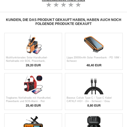
KUNDENMEINUNG HINZUFÜGEN
KUNDEN, DIE DAS PRODUKT GEKAUFT HABEN, HABEN AUCH NOCH
FOLGENDE PRODUKTE GEKAUFT
Multifunktionales Solar-Handkurbel-
Lippa 20000mAh Solar Powerbank - PD 18W -
Notfallradio mit SOS, Powerbank,
Schwarz
Taschenlampe HY-068
29,20
EUR
48,40 EUR
Tragbares Notfallradio mit Handkurbel,
Baseus Cafule Type-C / Type-C Kabel
Powerbank und SOS-Alarm - Rot
CATKLF-HG1 - 2m - Schwarz / Grau
25,40
EUR
8,80 EUR