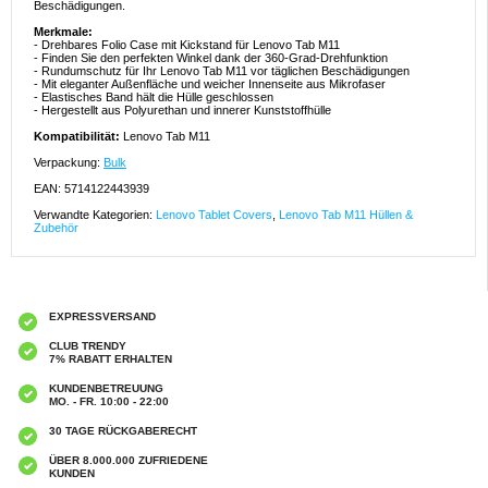
Beschädigungen.
Merkmale:
- Drehbares Folio Case mit Kickstand für Lenovo Tab M11
- Finden Sie den perfekten Winkel dank der 360-Grad-Drehfunktion
- Rundumschutz für Ihr Lenovo Tab M11 vor täglichen Beschädigungen
- Mit eleganter Außenfläche und weicher Innenseite aus Mikrofaser
- Elastisches Band hält die Hülle geschlossen
- Hergestellt aus Polyurethan und innerer Kunststoffhülle
Kompatibilität:
Lenovo Tab M11
Verpackung:
Bulk
EAN: 5714122443939
Verwandte Kategorien:
Lenovo Tablet Covers
,
Lenovo Tab M11 Hüllen &
Zubehör
EXPRESSVERSAND
CLUB TRENDY
7% RABATT ERHALTEN
KUNDENBETREUUNG
MO. - FR. 10:00 - 22:00
30 TAGE RÜCKGABERECHT
ÜBER 8.000.000 ZUFRIEDENE
KUNDEN