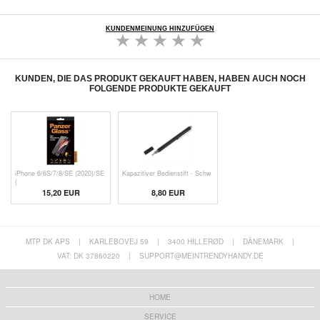
KUNDENMEINUNG HINZUFÜGEN
KUNDEN, DIE DAS PRODUKT GEKAUFT HABEN, HABEN AUCH NOCH
FOLGENDE PRODUKTE GEKAUFT
iPhone 6/6S/7/8/SE (2020)/SE
Kapazitiver Bedienstift - Schw
(
15,20 EUR
8,80 EUR
MTP DK APS
|
KARLEBOVEJ 59
|
3400 HILLERØD
|
DÄNEMARK
|
VAT: DK 37860220
|
SUPPORT@MEINTRENDYHANDY.DE
HOME
SERVICE