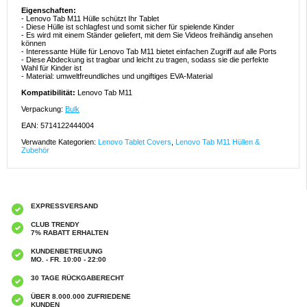
Eigenschaften:
- Lenovo Tab M11 Hülle schützt Ihr Tablet
- Diese Hülle ist schlagfest und somit sicher für spielende Kinder
- Es wird mit einem Ständer geliefert, mit dem Sie Videos freihändig ansehen
können
- Interessante Hülle für Lenovo Tab M11 bietet einfachen Zugriff auf alle Ports
- Diese Abdeckung ist tragbar und leicht zu tragen, sodass sie die perfekte
Wahl für Kinder ist
- Material: umweltfreundliches und ungiftiges EVA-Material
Kompatibilität:
Lenovo Tab M11
Verpackung:
Bulk
EAN: 5714122444004
Verwandte Kategorien:
Lenovo Tablet Covers
,
Lenovo Tab M11 Hüllen &
Zubehör
EXPRESSVERSAND
CLUB TRENDY
7% RABATT ERHALTEN
KUNDENBETREUUNG
MO. - FR. 10:00 - 22:00
30 TAGE RÜCKGABERECHT
ÜBER 8.000.000 ZUFRIEDENE
KUNDEN