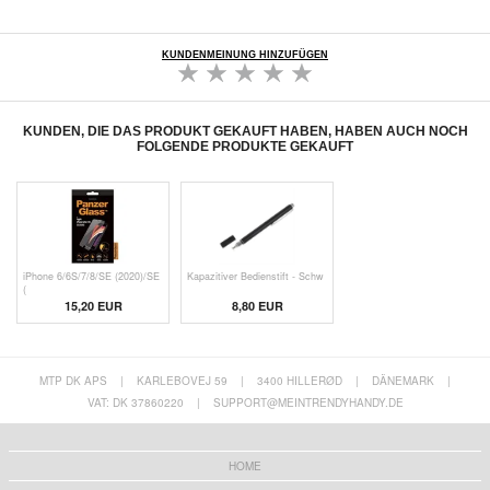
KUNDENMEINUNG HINZUFÜGEN
KUNDEN, DIE DAS PRODUKT GEKAUFT HABEN, HABEN AUCH NOCH
FOLGENDE PRODUKTE GEKAUFT
iPhone 6/6S/7/8/SE (2020)/SE
Kapazitiver Bedienstift - Schw
(
15,20 EUR
8,80 EUR
MTP DK APS
|
KARLEBOVEJ 59
|
3400 HILLERØD
|
DÄNEMARK
|
VAT: DK 37860220
|
SUPPORT@MEINTRENDYHANDY.DE
HOME