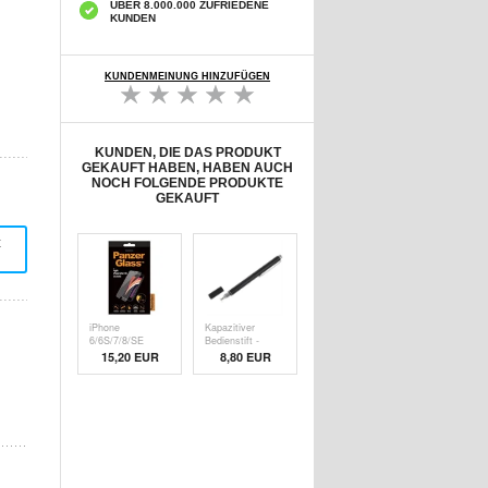
ÜBER 8.000.000 ZUFRIEDENE
KUNDEN
KUNDENMEINUNG HINZUFÜGEN
KUNDEN, DIE DAS PRODUKT
GEKAUFT HABEN, HABEN AUCH
NOCH FOLGENDE PRODUKTE
GEKAUFT
t
iPhone
Kapazitiver
6/6S/7/8/SE
Bedienstift -
(2020)/SE (
Schw
15,20 EUR
8,80 EUR