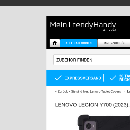
ALLE KATEGORIEN
HANDYZUBEHÖR
30 T
EXPRESSVERSAND
RÜCK
«
Zurück
- Sie sind hier:
Lenovo Tablet Covers
L
LENOVO LEGION Y700 (2023)