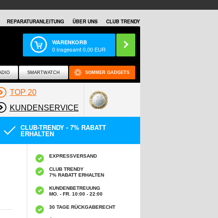
REPARATURANLEITUNG
ÜBER UNS
CLUB TRENDY
WARENKORB
0
Insgesamt
0,00
EUR
ADIO
SMARTWATCH
SOMMER GADGETS
TOP 20
KUNDENSERVICE
CLUB-TRENDY - 7% RABATT
ERHALTEN
EXPRESSVERSAND
CLUB TRENDY
7% RABATT ERHALTEN
KUNDENBETREUUNG
MO. - FR. 10:00 - 22:00
30 TAGE RÜCKGABERECHT