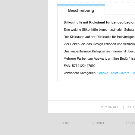
Beschreibung
Silikonhülle mit Kickstand für Lenovo Legio
Eine weiche Silikonhülle bietet maximalen Schutz
Der Kickstand auf der Rückseite für freihändiges
Vier Ecken, die das Design erhöhen und verdick
Das wabenförmige Kühlgitter im Inneren hilft bei
Mehrere Farben zur Auswahl, um Ihre Bedürfniss
EAN: 5714122447692
Verwandte Kategorien:
Lenovo Tablet Covers
,
Le
MTP DK APS
|
KAR
HOME
SERVICE
RÜCK