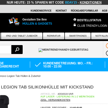
NUR HEUTE:
15 % SPAREN MIT CODE
BDAY15
-
KONDITIONEN
KUNDENSERVICE
KONTAKT
RÜCKGABEFORMULAR
AGB
Gestalten Sie Ihre
BESTELLSTATUS
HÜLLEN & GADGETS
CLUB TRENDY-LOGIN
IPAD UND TABLET ZUBEHÖR
REPARATUR
SMARTPHONES
NOTFALLR
AGE
KUNDENBETREUUNG: MO. - FR.:
GABERECHT
10:00 - 22:00
enovo Legion Tab Hüllen & Zubehör
, LEGION TAB SILIKONHÜLLE MIT KICKSTAND
ARTIKEL-NR.:
4004918-VAR
AUF LAGER - LIEFERUNG IN 1-2 WERKTAGEN
ZZGL. VERSANDKOSTEN
UNVERB. PREISEMPF.:
12,60 EUR