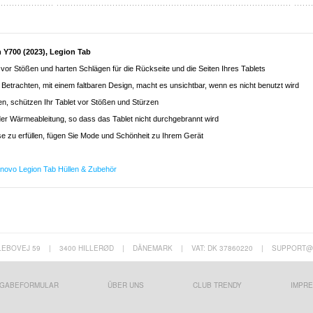
n Y700 (2023), Legion Tab
 vor Stößen und harten Schlägen für die Rückseite und die Seiten Ihres Tablets
 Betrachten, mit einem faltbaren Design, macht es unsichtbar, wenn es nicht benutzt wird
en, schützen Ihr Tablet vor Stößen und Stürzen
 der Wärmeableitung, so dass das Tablet nicht durchgebrannt wird
e zu erfüllen, fügen Sie Mode und Schönheit zu Ihrem Gerät
novo Legion Tab Hüllen & Zubehör
LEBOVEJ 59
|
3400 HILLERØD
|
DÄNEMARK
|
VAT: DK 37860220
|
SUPPORT@
GABEFORMULAR
ÜBER UNS
CLUB TRENDY
IMPR