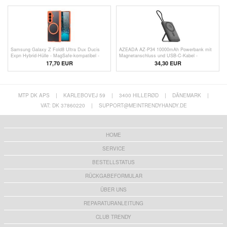
Samsung Galaxy Z Fold8 Ultra Dux Ducis
AZEADA AZ-P34 10000mAh Powerbank mit
Expn Hybrid-Hülle - MagSafe-kompatibel -
Magnetanschluss und USB-C-Kabel -
Orange
22.5W/15W - Dunkelgrau
17,70 EUR
34,30 EUR
MTP DK APS
|
KARLEBOVEJ 59
|
3400 HILLERØD
|
DÄNEMARK
|
VAT: DK 37860220
|
SUPPORT@MEINTRENDYHANDY.DE
HOME
SERVICE
BESTELLSTATUS
RÜCKGABEFORMULAR
ÜBER UNS
REPARATURANLEITUNG
CLUB TRENDY