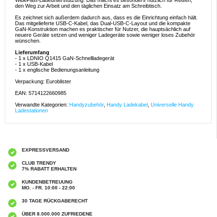
WideFast-Ladeunterstützung. Das macht es besonders nützlich für Reisen,
den Weg zur Arbeit und den täglichen Einsatz am Schreibtisch.
Es zeichnet sich außerdem dadurch aus, dass es die Einrichtung einfach hält.
Das mitgelieferte USB-C-Kabel, das Dual-USB-C-Layout und die kompakte
GaN-Konstruktion machen es praktischer für Nutzer, die hauptsächlich auf
neuere Geräte setzen und weniger Ladegeräte sowie weniger loses Zubehör
wünschen.
Lieferumfang
- 1 x LDNIO Q1415 GaN-Schnellladegerät
- 1 x USB-Kabel
- 1 x englische Bedienungsanleitung
Verpackung: Euroblister
EAN: 5714122660985
Verwandte Kategorien:
Handyzubehör
,
Handy Ladekabel
,
Universelle Handy
Ladestationen
EXPRESSVERSAND
CLUB TRENDY
7% RABATT ERHALTEN
KUNDENBETREUUNG
MO. - FR. 10:00 - 22:00
30 TAGE RÜCKGABERECHT
ÜBER 8.000.000 ZUFRIEDENE