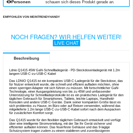
Personen
schauen sich dieses Produkt gerade an.
EMPFOHLEN VON MEINTRENDYHANDY
NOCH FRAGEN? WIR HELFEN WEITER!
LIVE CHAT
Beschreibung
Ldnio Q1415 45W GaN-Schnellladegerät - PD-Steckdosenladegerät mit 1.2m
langem USB-C-zu-USB-C-Kabel
Das LDNIO Q1415 ist ein kompaktes USB-C-Ladegerät für die Steckdose, das
für Nutzer entwickelt wurde, die schnell und effizient aufladen möchten, ohne
einen sperrigen Adapter mit sich führen zu müssen. Mit fortschrittlicher GaN-
Technologie, einer Ausgangsleistung von bis zu 45W und umfassender
Unterstützung für Schnellladeprotokolle ist es ein praktisches Ladegerät für den
täglichen Gebrauch für Smartphones, Tablets, leichte Laptops, Handheld-
Konsolen und andere USB-C-Geräte. Dank seiner kompakten Größe lässt es
sich problemlos zu Hause, im Büro oder auf Reisen verwenden, während das
mitgelieferte 1.2m lange USB-C-zu-USB-C-Kabel sofort nach dem Auspacken
für zusätzlichen Komfort sorgt.
Das Q1415 wurde für den flexiblen täglichen Gebrauch entwickelt und verfügt
über eine intelligente Stromverteilung, mit der Sie Ihr Gerät sicherer und
effizienter aufladen können. Das feuerfeste Gehäuse und das 9-lagige
Schutzsystem tragen zudem zu einem stabileren und zuverlässigeren