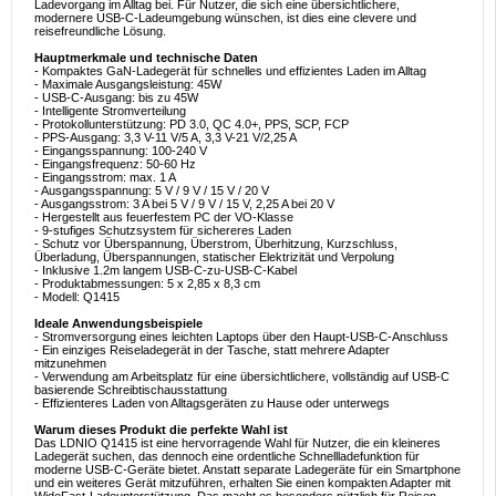
Ladevorgang im Alltag bei. Für Nutzer, die sich eine übersichtlichere,
modernere USB-C-Ladeumgebung wünschen, ist dies eine clevere und
reisefreundliche Lösung.
Hauptmerkmale und technische Daten
- Kompaktes GaN-Ladegerät für schnelles und effizientes Laden im Alltag
- Maximale Ausgangsleistung: 45W
- USB-C-Ausgang: bis zu 45W
- Intelligente Stromverteilung
- Protokollunterstützung: PD 3.0, QC 4.0+, PPS, SCP, FCP
- PPS-Ausgang: 3,3 V-11 V/5 A, 3,3 V-21 V/2,25 A
- Eingangsspannung: 100-240 V
- Eingangsfrequenz: 50-60 Hz
- Eingangsstrom: max. 1 A
- Ausgangsspannung: 5 V / 9 V / 15 V / 20 V
- Ausgangsstrom: 3 A bei 5 V / 9 V / 15 V, 2,25 A bei 20 V
- Hergestellt aus feuerfestem PC der VO-Klasse
- 9-stufiges Schutzsystem für sichereres Laden
- Schutz vor Überspannung, Überstrom, Überhitzung, Kurzschluss,
Überladung, Überspannungen, statischer Elektrizität und Verpolung
- Inklusive 1.2m langem USB-C-zu-USB-C-Kabel
- Produktabmessungen: 5 x 2,85 x 8,3 cm
- Modell: Q1415
Ideale Anwendungsbeispiele
- Stromversorgung eines leichten Laptops über den Haupt-USB-C-Anschluss
- Ein einziges Reiseladegerät in der Tasche, statt mehrere Adapter
mitzunehmen
- Verwendung am Arbeitsplatz für eine übersichtlichere, vollständig auf USB-C
basierende Schreibtischausstattung
- Effizienteres Laden von Alltagsgeräten zu Hause oder unterwegs
Warum dieses Produkt die perfekte Wahl ist
Das LDNIO Q1415 ist eine hervorragende Wahl für Nutzer, die ein kleineres
Ladegerät suchen, das dennoch eine ordentliche Schnellladefunktion für
moderne USB-C-Geräte bietet. Anstatt separate Ladegeräte für ein Smartphone
und ein weiteres Gerät mitzuführen, erhalten Sie einen kompakten Adapter mit