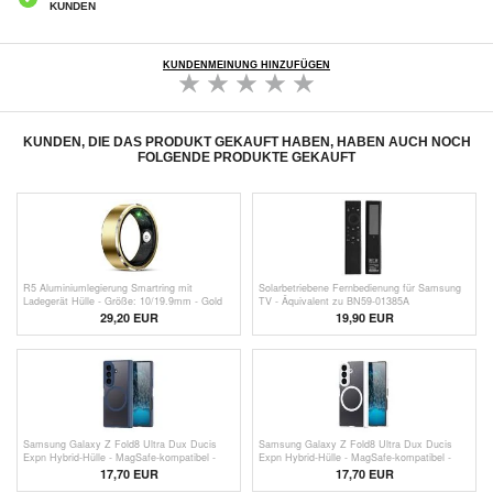
KUNDEN
KUNDENMEINUNG HINZUFÜGEN
KUNDEN, DIE DAS PRODUKT GEKAUFT HABEN, HABEN AUCH NOCH
FOLGENDE PRODUKTE GEKAUFT
R5 Aluminiumlegierung Smartring mit
Solarbetriebene Fernbedienung für Samsung
Ladegerät Hülle - Größe: 10/19.9mm - Gold
TV - Äquivalent zu BN59-01385A
29,20 EUR
19,90 EUR
Samsung Galaxy Z Fold8 Ultra Dux Ducis
Samsung Galaxy Z Fold8 Ultra Dux Ducis
Expn Hybrid-Hülle - MagSafe-kompatibel -
Expn Hybrid-Hülle - MagSafe-kompatibel -
Blau
Weiß
17,70 EUR
17,70 EUR