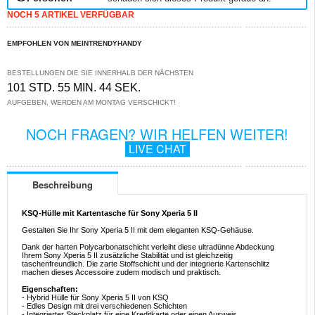
NOCH 5 ARTIKEL VERFÜGBAR
EMPFOHLEN VON MEINTRENDYHANDY
BESTELLUNGEN DIE SIE INNERHALB DER NÄCHSTEN
101 STD. 55 MIN. 43 SEK.
AUFGEBEN, WERDEN AM MONTAG VERSCHICKT!
NOCH FRAGEN? WIR HELFEN WEITER!
LIVE CHAT
Beschreibung
KSQ-Hülle mit Kartentasche für Sony Xperia 5 II
Gestalten Sie Ihr Sony Xperia 5 II mit dem eleganten KSQ-Gehäuse.
Dank der harten Polycarbonatschicht verleiht diese ultradünne Abdeckung
Ihrem Sony Xperia 5 II zusätzliche Stabilität und ist gleichzeitig
taschenfreundlich. Die zarte Stoffschicht und der integrierte Kartenschlitz
machen dieses Accessoire zudem modisch und praktisch.
Eigenschaften:
- Hybrid Hülle für Sony Xperia 5 II von KSQ
- Edles Design mit drei verschiedenen Schichten
- Integrierter Steckplatz für eine Kreditkarte oder einen Ausweis