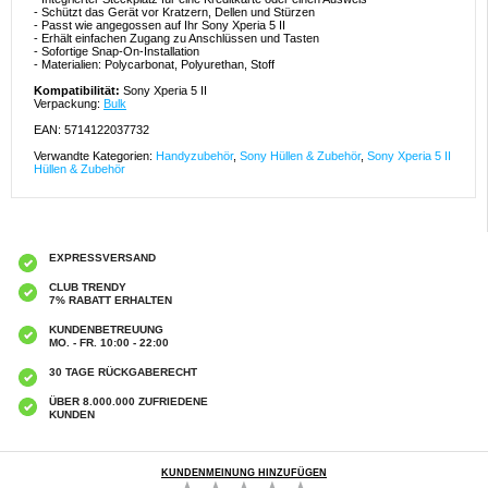
- Schützt das Gerät vor Kratzern, Dellen und Stürzen
- Passt wie angegossen auf Ihr Sony Xperia 5 II
- Erhält einfachen Zugang zu Anschlüssen und Tasten
- Sofortige Snap-On-Installation
- Materialien: Polycarbonat, Polyurethan, Stoff
Kompatibilität:
Sony Xperia 5 II
Verpackung:
Bulk
EAN: 5714122037732
Verwandte Kategorien:
Handyzubehör
,
Sony Hüllen & Zubehör
,
Sony Xperia 5 II
Hüllen & Zubehör
EXPRESSVERSAND
CLUB TRENDY
7% RABATT ERHALTEN
KUNDENBETREUUNG
MO. - FR. 10:00 - 22:00
30 TAGE RÜCKGABERECHT
ÜBER 8.000.000 ZUFRIEDENE
KUNDEN
KUNDENMEINUNG HINZUFÜGEN