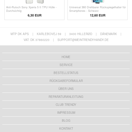
Anti-Rutsch Sony Xperia 5 II TPU Hülle -
Universal 360 Drehbarer Rückspiegelhalter für
Durchsichtig
Smartphones - Schwarz
6,30 EUR
12,60 EUR
MTP DK APS
|
KARLEBOVEJ 59
|
3400 HILLERØD
|
DÄNEMARK
|
VAT: DK 37860220
|
SUPPORT@MEINTRENDYHANDY.DE
HOME
SERVICE
BESTELLSTATUS
RÜCKGABEFORMULAR
ÜBER UNS
REPARATURANLEITUNG
CLUB TRENDY
IMPRESSUM
BLOG
KONTAKT