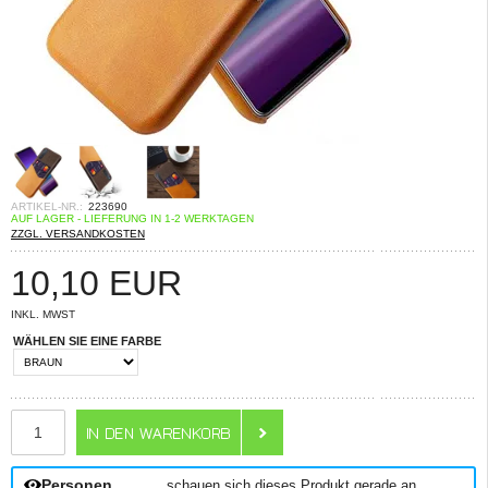
ARTIKEL-NR.:
223690
AUF LAGER - LIEFERUNG IN 1-2 WERKTAGEN
ZZGL. VERSANDKOSTEN
10,10
EUR
INKL. MWST
WÄHLEN SIE EINE FARBE
ANZAHL
Personen
schauen sich dieses Produkt gerade an.