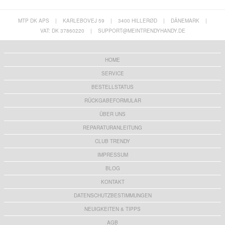
MTP DK APS
|
KARLEBOVEJ 59
|
3400 HILLERØD
|
DÄNEMARK
|
VAT: DK 37860220
|
SUPPORT@MEINTRENDYHANDY.DE
HOME
SERVICE
BESTELLSTATUS
RÜCKGABEFORMULAR
ÜBER UNS
REPARATURANLEITUNG
CLUB TRENDY
IMPRESSUM
BLOG
KONTAKT
DATENSCHUTZBESTIMMUNGEN
NEUIGKEITEN & TIPPS
AGB