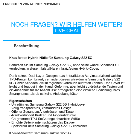
EMPFOHLEN VON MEINTRENDYHANDY
NOCH FRAGEN? WIR HELFEN WEITER!
LIVE CHAT
Beschreibung
Kratzfestes Hybrid Hülle für Samsung Galaxy S22 5G
Schützen Sie Ihr Samsung Galaxy S22 5G, ohne seine wahre Schönheit zu
verdecken, in diesem kristallklaren, kratzfesten Hybrid-Cover.
Dank seines Dual-Layer-Designs, das kristallklares Acrylmaterial und weiche
TPU-Kanten kombiniert, verhindert dieses ultra-dünne Samsung Galaxy S22
5G-Cover Schäden, die im täglichen Gebrauch auftreten können. Das Cover ist
leicht und liegt gut in der Hand. Geformte, aber leicht zu drückende Tasten und
ein Ausschnitt für die Anschlüsse ermöglichen eine einfache Bedienung Ihres
Smartphones, als ob es keine Abdeckung hätte.
Eigenschaften
- Ultradünnes Samsung Galaxy S22 5G Hybridcover
- Völlig transparentes, kristallklares Design
- Offener Zugang zu Anschlüssen und Tasten
- Acryl verhindert Kratzer und Fingerabdrücke
- Co-geformte TPU Stoßstange absorbiert Stöße
- Erhöhte Seitenkanten schützen das Display
- Speziell für dein Samsung Galaxy S22 5G entwickelt
Kompatibilität:
Samsung Galaxy S22 5G