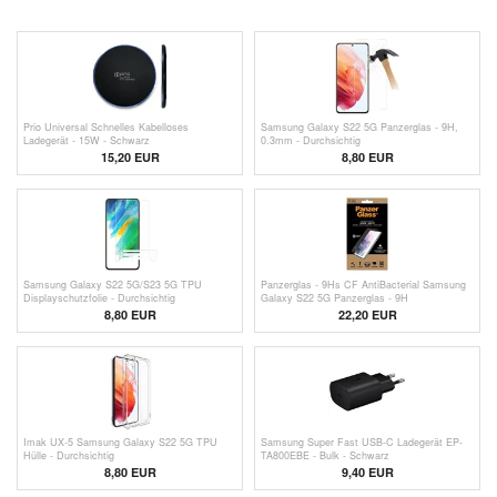
Prio Universal Schnelles Kabelloses
Samsung Galaxy S22 5G Panzerglas - 9H,
Ladegerät - 15W - Schwarz
0.3mm - Durchsichtig
15,20 EUR
8,80 EUR
Samsung Galaxy S22 5G/S23 5G TPU
Panzerglas - 9Hs CF AntiBacterial Samsung
Displayschutzfolie - Durchsichtig
Galaxy S22 5G Panzerglas - 9H
8,80 EUR
22,20 EUR
Imak UX-5 Samsung Galaxy S22 5G TPU
Samsung Super Fast USB-C Ladegerät EP-
Hülle - Durchsichtig
TA800EBE - Bulk - Schwarz
8,80 EUR
9,40
EUR