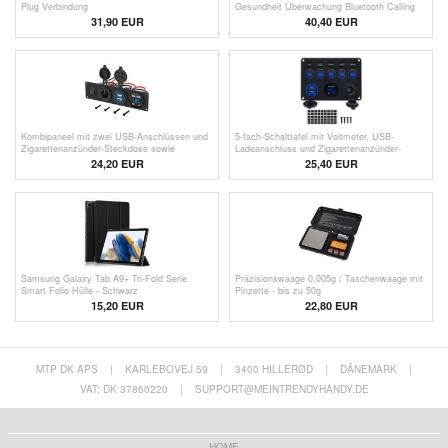
Plug Verbindung
Gesundheit Überwachung Bluetooth Calling
Wasserdicht Sportuhr - Gold
31,90 EUR
40,40 EUR
Kombipaneel mit zwei USB-Anschlüssen und
5-fach-Schalttafel mit Voltmeter, USB-
Zigarettenanzünder-Steckdose sowie
Ladeanschluss und Zigarettenanzünder-
digitalem Voltmeter für Boote, Wohnmobile
Steckdose für Wohnmobile, Boote und
24,20 EUR
25,40
EUR
und Lkw
Yachten - Blau
Samsung Galaxy Tab A9+ Tri-Fold Serie
Präzisionswaage 0.005g / Taschenwaage mit
Smart Folio Hülle - Schwarz
Pinzette - bis zu 50g
15,20 EUR
22,80 EUR
MTP DK APS
|
KARLEBOVEJ 59
|
3400 HILLERØD
|
DÄNEMARK
|
VAT: DK 37860220
|
SUPPORT@MEINTRENDYHANDY.DE
HOME