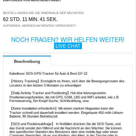
EMPFOHLEN VON MEINTRENDYHANDY
BESTELLUNGEN DIE SIE INNERHALB DER NÄCHSTEN
62 STD. 11 MIN. 40 SEK.
AUFGEBEN, WERDEN AM MONTAG VERSCHICKT!
NOCH FRAGEN? WIR HELFEN WEITER!
LIVE CHAT
Beschreibung
Kabelloser SOS-GPS-Tracker für Auto & Boot GF-22
【History Tracking】Ermöglicht es Ihnen, sich über die Bewegungsrouten des
Locators in den letzten 3 Monaten zu erkundigen
【Daily Activity Tracker and Positioning】Hat eine leistungsstarke
Positionierungsfunktion, die mit GPS, GSM, LBS und WIFI arbeitet, wie z.B.
Fernsteuerung, Ein-Knopf-Suche, Schrittzählung, usw.
【Keine Installation erforderlich】Mit einem starken Magneten kann der
Tracker schnell und dauerhaft installiert werden. Eingebaute 450 mAh Lithium-
Batterie, 80 Stunden Betriebszeit
【SOS und Positionsabfrage】 In Notfällen drücken Sie die SOS-Taste, und
das Gerät sendet den Hilferuf und die Nachricht an den Wächter. Sie können
den spezifischen Standort des Benutzers über eine mobile App oder einen
Computer überprüfen, ob es von Kindern, den Alten, in der Tasche oder in