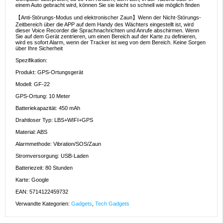
einem Auto gebracht wird, können Sie sie leicht so schnell wie möglich finden
【Anti-Störungs-Modus und elektronischer Zaun】Wenn der Nicht-Störungs-
Zeitbereich über die APP auf dem Handy des Wächters eingestellt ist, wird
dieser Voice Recorder die Sprachnachrichten und Anrufe abschirmen. Wenn
Sie auf dem Gerät zentrieren, um einen Bereich auf der Karte zu definieren,
wird es sofort Alarm, wenn der Tracker ist weg von dem Bereich. Keine Sorgen
über Ihre Sicherheit
Spezifikation:
Produkt: GPS-Ortungsgerät
Modell: GF-22
GPS-Ortung: 10 Meter
Batteriekapazität: 450 mAh
Drahtloser Typ: LBS+WIFI+GPS
Material: ABS
Alarmmethode: Vibration/SOS/Zaun
Stromversorgung: USB-Laden
Batteriezeit: 80 Stunden
Karte: Google
EAN: 5714122459732
Verwandte Kategorien:
Gadgets
,
Tech Gadgets