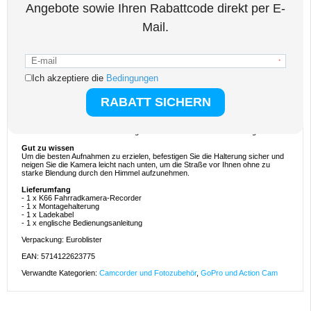
Die K66 ist eine kluge Wahl, wenn Sie eine All-in-One-Lösung anstelle der
Montage separater Leuchten und Kameras wünschen. Sie erhalten
zuverlässige 1080p-Aufnahmen, eine helle 230-lm-LED mit mehreren Modi und
einfachen Zugriff über Ihr Smartphone via WLAN sowie eine IP65-Konstruktion
für Fahrten zu jeder Jahreszeit. Sie ist praktisch für Sicherheit, Dokumentation
und den täglichen Gebrauch.
Interessante Fakten über Fahrradkameras
- Eine kombinierte Licht- und Kameraausrüstung trägt dazu bei, Unordnung am
Lenker zu reduzieren und kann die Installation einfacher machen als die
Verwendung separater Geräte.
- H.264 MP4-Videos werden weitgehend unterstützt, sodass Sie die Aufnahmen
ohne spezielle Software ganz einfach auf Smartphones und Computern
ansehen können.
- 2,4-GHz-WLAN hat in der Regel eine bessere Reichweite als 5-GHz-WLAN,
was zu einer stabileren Verbindung bei der Vorschau im Freien beitragen kann.
Gut zu wissen
Um die besten Aufnahmen zu erzielen, befestigen Sie die Halterung sicher und
neigen Sie die Kamera leicht nach unten, um die Straße vor Ihnen ohne zu
starke Blendung durch den Himmel aufzunehmen.
Lieferumfang
- 1 x K66 Fahrradkamera-Recorder
- 1 x Montagehalterung
- 1 x Ladekabel
- 1 x englische Bedienungsanleitung
Verpackung: Euroblister
EAN: 5714122623775
Verwandte Kategorien:
Camcorder und Fotozubehör
,
GoPro und Action Cam