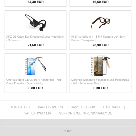
34,30
EUR
16,50
EUR
AKZ-G6 Open-Ear-Knochenleitungs-Kopfhörer
KI-Smartbrille mit 13-MP-Kamera von Sony -
- Schwarz
Braun / Transparent
21,60 EUR
73,90 EUR
OnePlus Nord CE4/Nord 4 Panzerglas - 9H -
Motorola Signature Vollabdeckung Panzerglas
Case Friendly - Durchsichtig
- 9H - Schwarzer Rand
8,80 EUR
6,30 EUR
MTP DK APS
|
KARLEBOVEJ 59
|
3400 HILLERØD
|
DÄNEMARK
|
VAT: DK 37860220
|
SUPPORT@MEINTRENDYHANDY.DE
HOME