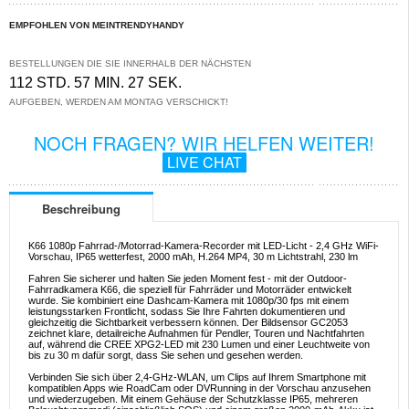
EMPFOHLEN VON MEINTRENDYHANDY
BESTELLUNGEN DIE SIE INNERHALB DER NÄCHSTEN
112 STD. 57 MIN. 27 SEK.
AUFGEBEN, WERDEN AM MONTAG VERSCHICKT!
NOCH FRAGEN? WIR HELFEN WEITER!
LIVE CHAT
Beschreibung
K66 1080p Fahrrad-/Motorrad-Kamera-Recorder mit LED-Licht - 2,4 GHz WiFi-
Vorschau, IP65 wetterfest, 2000 mAh, H.264 MP4, 30 m Lichtstrahl, 230 lm
Fahren Sie sicherer und halten Sie jeden Moment fest - mit der Outdoor-
Fahrradkamera K66, die speziell für Fahrräder und Motorräder entwickelt
wurde. Sie kombiniert eine Dashcam-Kamera mit 1080p/30 fps mit einem
leistungsstarken Frontlicht, sodass Sie Ihre Fahrten dokumentieren und
gleichzeitig die Sichtbarkeit verbessern können. Der Bildsensor GC2053
zeichnet klare, detailreiche Aufnahmen für Pendler, Touren und Nachtfahrten
auf, während die CREE XPG2-LED mit 230 Lumen und einer Leuchtweite von
bis zu 30 m dafür sorgt, dass Sie sehen und gesehen werden.
Verbinden Sie sich über 2,4-GHz-WLAN, um Clips auf Ihrem Smartphone mit
kompatiblen Apps wie RoadCam oder DVRunning in der Vorschau anzusehen
und wiederzugeben. Mit einem Gehäuse der Schutzklasse IP65, mehreren