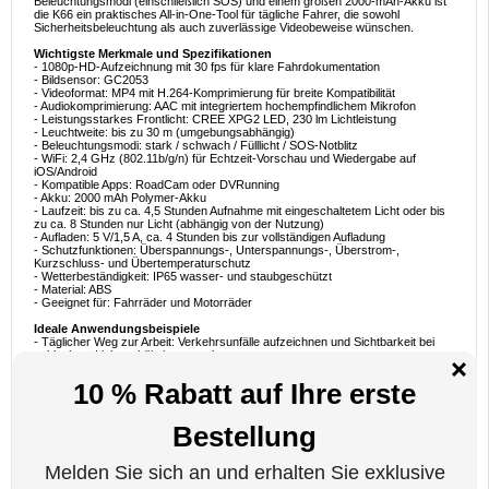
Beleuchtungsmodi (einschließlich SOS) und einem großen 2000-mAh-Akku ist
die K66 ein praktisches All-in-One-Tool für tägliche Fahrer, die sowohl
Sicherheitsbeleuchtung als auch zuverlässige Videobeweise wünschen.
Wichtigste Merkmale und Spezifikationen
- 1080p-HD-Aufzeichnung mit 30 fps für klare Fahrdokumentation
- Bildsensor: GC2053
- Videoformat: MP4 mit H.264-Komprimierung für breite Kompatibilität
- Audiokomprimierung: AAC mit integriertem hochempfindlichem Mikrofon
- Leistungsstarkes Frontlicht: CREE XPG2 LED, 230 lm Lichtleistung
- Leuchtweite: bis zu 30 m (umgebungsabhängig)
- Beleuchtungsmodi: stark / schwach / Fülllicht / SOS-Notblitz
- WiFi: 2,4 GHz (802.11b/g/n) für Echtzeit-Vorschau und Wiedergabe auf
iOS/Android
- Kompatible Apps: RoadCam oder DVRunning
- Akku: 2000 mAh Polymer-Akku
- Laufzeit: bis zu ca. 4,5 Stunden Aufnahme mit eingeschaltetem Licht oder bis
zu ca. 8 Stunden nur Licht (abhängig von der Nutzung)
- Aufladen: 5 V/1,5 A, ca. 4 Stunden bis zur vollständigen Aufladung
- Schutzfunktionen: Überspannungs-, Unterspannungs-, Überstrom-,
Kurzschluss- und Übertemperaturschutz
- Wetterbeständigkeit: IP65 wasser- und staubgeschützt
- Material: ABS
- Geeignet für: Fahrräder und Motorräder
Ideale Anwendungsbeispiele
- Täglicher Weg zur Arbeit: Verkehrsunfälle aufzeichnen und Sichtbarkeit bei
schlechten Lichtverhältnissen verbessern
- Nachtfahrten: Verwenden Sie den starken oder schwachen Modus für mehr
Sicherheit auf Straßen und Wegen
- Touren und Reisen: Halten Sie malerische Fahrten fest und erstellen Sie Clips,
die Sie teilen können
- Gruppenfahrten: Verwenden Sie das Fülllicht für bessere Präsenz und SOS
für Notfälle
- Verwendung als Motorrad-Dashcam: Dokumentieren Sie Ihre Fahrten und
liefern Sie bei Bedarf Beweismaterial
Warum diese Kamera die perfekte Wahl ist