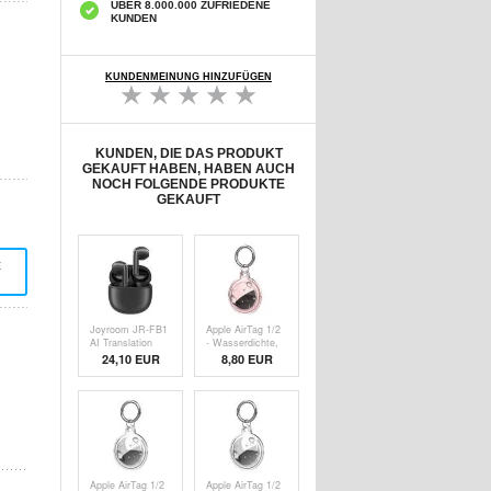
ÜBER 8.000.000 ZUFRIEDENE
KUNDEN
KUNDENMEINUNG HINZUFÜGEN
KUNDEN, DIE DAS PRODUKT
GEKAUFT HABEN, HABEN AUCH
NOCH FOLGENDE PRODUKTE
GEKAUFT
t
Joyroom JR-FB1
Apple AirTag 1/2
AI Translation
- Wasserdichte,
TWS-Kopfhörer -
transparente
24,10
EUR
8,80 EUR
Bluetooth 6.0,
Silikonhülle mit
DNN-
Schlüsselanhänger
Rauschunterdrückung
- Rosa
- Schwarz
Apple AirTag 1/2
Apple AirTag 1/2