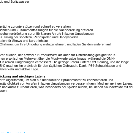
aub und Spritzwasser
präche zu unterstützen und schnell zu verstehen
eichnen und Zusammenfassungen für die Nachbereitung erstellen
auschunterdrückung sorgt für klarere Anrufe in lauten Umgebungen
es Timing bei Shootern, Rennspielen und Handyspielen
tion für Shows und kurze Inhalte
en Ohrhörer, um Ihre Umgebung wahrzunehmen, und laden Sie den anderen auf
r suchen, der sowohl für Produktivität als auch für Unterhaltung geeignet ist. KI-
inen praktischen Mehrwert über die Musikwiedergabe hinaus, während die DNN-
 in realen Umgebungen verbessert. Die geringe Latenz unterstützt Gaming, und die lange
B-C machen ihn praktisch für den täglichen Gebrauch. Dank IP54-Schutzklasse und
delverkehr und aktive Tage.
ückung und niedrigen Latenz
rte Algorithmen, um sich auf menschliche Sprachmuster zu konzentrieren und
rständlichkeit von Anrufen in lauten Umgebungen verbessern kann. Modi mit geringer Latenz
 und Audio zu reduzieren, was besonders bei Spielen auffällt, bei denen Soundeffekte mit de
ssen.