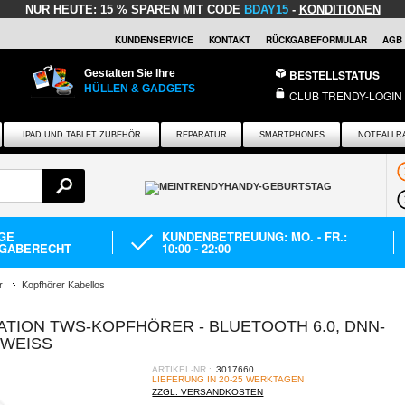
NUR HEUTE:
15 % SPAREN MIT CODE
BDAY15
-
KONDITIONEN
KUNDENSERVICE
KONTAKT
RÜCKGABEFORMULAR
AGB
Gestalten Sie Ihre
BESTELLSTATUS
HÜLLEN & GADGETS
CLUB TRENDY-LOGIN
IPAD UND TABLET ZUBEHÖR
REPARATUR
SMARTPHONES
NOTFALLR
AGE
KUNDENBETREUUNG: MO. - FR.:
GABERECHT
10:00 - 22:00
r
Kopfhörer Kabellos
ATION TWS-KOPFHÖRER - BLUETOOTH 6.0, DNN-
WEISS
ARTIKEL-NR.:
3017660
LIEFERUNG IN 20-25 WERKTAGEN
ZZGL. VERSANDKOSTEN