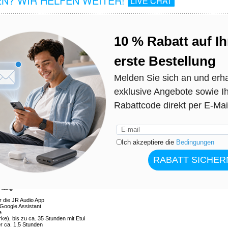
N? WIR HELFEN WEITER!
LIVE CHAT
 Bluetooth 6.0, DNN-Rauschunterdrückung, 65 ms niedrige Latenz, 13-mm-Treiber, 35
elen, ohne die Ohrhörer zu wechseln. JOYROOM JR-FB1 kombiniert echte kabellose
ie für die tägliche Produktivität und Unterhaltung entwickelt wurden. Verwenden Sie den Ein-
möchten, oder tragen Sie beide Ohrhörer für vollen Stereoklang. KI-Echtzeitübersetzung,
ngserstellung helfen Ihnen auf Reisen, beim Lernen und an arbeitsreichen Tagen,
die Hände frei hält.
dabei, Hintergrundgeräusche zu reduzieren (angeblich 24-40 dB), sodass Ihre Stimme auch
n, Restaurants oder bei windigen Außenbedingungen klarer bleibt. Gamer und Streamer
von 65 ms für eine bessere Audio-Video-Synchronisation. Mit 13-mm-Kompositmembran-
is 20 kHz erhalten Sie druckvolle Bässe und ausgewogene Details für Musik und Videos.
usgelegt: 7 bis 8 Stunden pro Ladung und bis zu 35 Stunden insgesamt mit dem Ladecase, daz
chen Gebrauch.
Zwei-Ohr-Tragemodus
0 m
hnung von Besprechungen, KI-Zusammenfassungserstellung, Integration von
 (angegebene Rauschunterdrückung von 24-40 dB)
ideo-Streaming
Klang
 die JR Audio App
 Google Assistant
e
ke), bis zu ca. 35 Stunden mit Etui
r ca. 1,5 Stunden