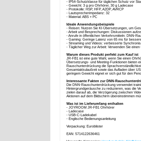
- IP54-Schutzklasse für täglichen Schutz vor St
- Gewicht: 3 g pro Ohrhörer, 30 g Ladecase
- Protokolle: HSP, HFP, A2DP, AVRCP
- Lautsprecherimpedanz: 32
- Material: ABS + PC
Ideale Anwendungsbeispiele
- Reisen: Nutzen Sie KI-Übersetzungen, um Ges
- Arbeit und Besprechungen: Diskussionen aufz
- Anrufe in öffentlichen Verkehrsmitteln: DNN-R
- Gaming: Geringe Latenz von 65 ms für besser
- Streaming und Videos: verbesserte Synchronisa
- Täglicher Weg zur Arbeit: Verwenden Sie ein
Warum dieses Produkt perfekt zum Kauf ist
JR-FB1 ist eine gute Wahl, wenn Sie einen Ohrhöre
Übersetzungs- und Meeting-Funktionen bieten e
Rauschunterdrückung die Sprachverständlichkeit
Gesamtakkulaufzeit sowie das Aufladen über US
geringem Gewicht eignet er sich gut für den Pen
Interessante Fakten zur DNN-Rauschunterdr
Die DNN-Rauschunterdrückung verwendet trainie
Hintergrundgeräusche zu reduzieren, was die Ve
zielen darauf ab, die Verzögerung zwischen Video
Aktionen auf dem Bildschirm übereinstimmen mü
Was ist im Lieferumfang enthalten
- JOYROOM JR-FB1 Ohrhörer
- Ladecase
- USB-C-Ladekabel
- Englische Bedienungsanleitung
Verpackung: Euroblister
EAN: 5714122636461