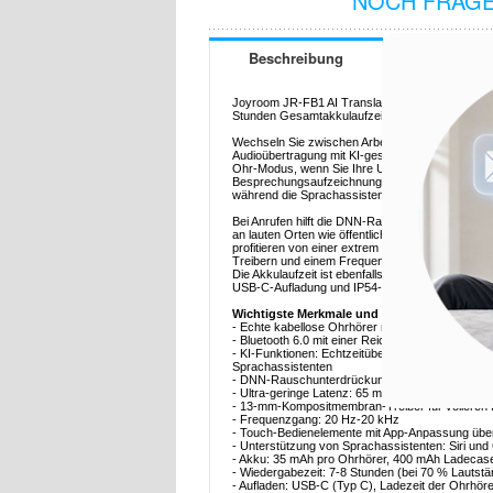
NOCH FRAGE
Beschreibung
Joyroom JR-FB1 AI Translation TWS-Kopfhörer -
Stunden Gesamtakkulaufzeit, IP54
Wechseln Sie zwischen Arbeit, Anrufen und Spi
Audioübertragung mit KI-gestützten Funktionen, d
Ohr-Modus, wenn Sie Ihre Umgebung wahrnehmen 
Besprechungsaufzeichnung und KI-Zusammenfassu
während die Sprachassistenzunterstützung Ihnen 
Bei Anrufen hilft die DNN-Rauschunterdrückung 
an lauten Orten wie öffentlichen Verkehrsmittel
profitieren von einer extrem niedrigen Latenz 
Treibern und einem Frequenzbereich von 20 Hz b
Die Akkulaufzeit ist ebenfalls auf lange Tage a
USB-C-Aufladung und IP54-Schutz für den tägli
Wichtigste Merkmale und Spezifikationen
- Echte kabellose Ohrhörer mit Ein-Ohr- oder 
- Bluetooth 6.0 mit einer Reichweite von bis zu 1
- KI-Funktionen: Echtzeitübersetzung, Aufzeic
Sprachassistenten
- DNN-Rauschunterdrückung für klarere Anrufe
- Ultra-geringe Latenz: 65 ms für Gaming und V
- 13-mm-Kompositmembran-Treiber für volleren 
- Frequenzgang: 20 Hz-20 kHz
- Touch-Bedienelemente mit App-Anpassung über
- Unterstützung von Sprachassistenten: Siri und
- Akku: 35 mAh pro Ohrhörer, 400 mAh Ladecas
- Wiedergabezeit: 7-8 Stunden (bei 70 % Lautstär
- Aufladen: USB-C (Typ C), Ladezeit der Ohrhöre