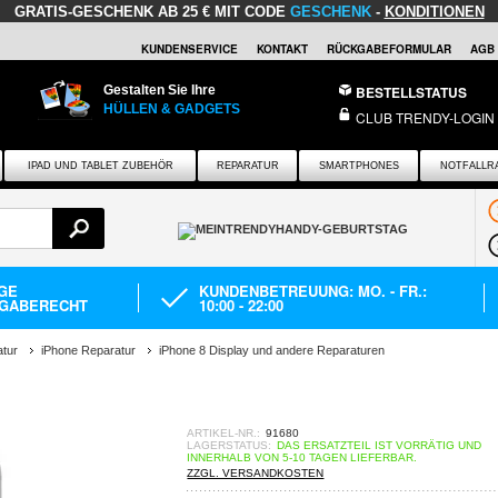
GRATIS-GESCHENK
AB 25 € MIT CODE
GESCHENK
-
KONDITIONEN
KUNDENSERVICE
KONTAKT
RÜCKGABEFORMULAR
AGB
Gestalten Sie Ihre
BESTELLSTATUS
HÜLLEN & GADGETS
CLUB TRENDY-LOGIN
IPAD UND TABLET ZUBEHÖR
REPARATUR
SMARTPHONES
NOTFALLR
AGE
KUNDENBETREUUNG: MO. - FR.:
GABERECHT
10:00 - 22:00
tur
iPhone Reparatur
iPhone 8 Display und andere Reparaturen
ARTIKEL-NR.:
91680
LAGERSTATUS:
DAS ERSATZTEIL IST VORRÄTIG UND
INNERHALB VON 5-10 TAGEN LIEFERBAR.
ZZGL. VERSANDKOSTEN