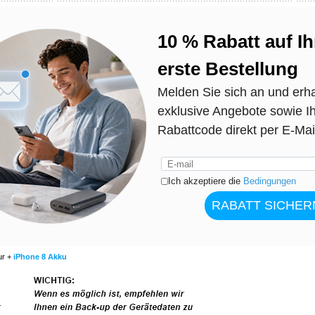
 Akku?
er beschädigt wurde, wir können die Reparatur des iPhone 8 Akku für Sie durchführen.
es notwendig sein, ihn zu ersetzen.
 alter Akku defekt ist und daher ist unser Preis für diese Reparatur einer der niedrigsten au
en können, dass das Gerät nach der Reparatur weiterhin wasserdicht ist.
ur +
iPhone 8 Akku