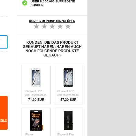
ÜBER 8.000.000 ZUFRIEDENE
KUNDEN
KUNDENMEINUNG HINZUFÜGEN
t
KUNDEN, DIE DAS PRODUKT
GEKAUFT HABEN, HABEN AUCH
NOCH FOLGENDE PRODUKTE
GEKAUFT
iPhone 8 LCD
iPhone 8 LCD
und Touchscreen
und Touchscreen
Reparatur - Weiß
Reparatur -
71,30 EUR
57,30 EUR
- Grad A
Schwarz -
Original-Qualität
iPhone
iPhone 8 Plus