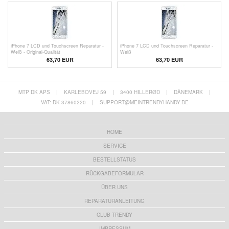
iPhone 7 LCD und Touchscreen Reparatur -
iPhone 7 LCD und Touchscreen Reparatur -
Weiß - Original-Qualität
Weiß
63,70 EUR
63,70 EUR
MTP DK APS
|
KARLEBOVEJ 59
|
3400 HILLERØD
|
DÄNEMARK
|
VAT: DK 37860220
|
SUPPORT@MEINTRENDYHANDY.DE
HOME
SERVICE
BESTELLSTATUS
RÜCKGABEFORMULAR
ÜBER UNS
REPARATURANLEITUNG
CLUB TRENDY
IMPRESSUM