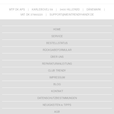
MTP DK APS
|
KARLEBOVEJ 59
|
3400 HILLERØD
|
DÄNEMARK
|
VAT: DK 37860220
|
SUPPORT@MEINTRENDYHANDY.DE
HOME
SERVICE
BESTELLSTATUS
RÜCKGABEFORMULAR
ÜBER UNS
REPARATURANLEITUNG
CLUB TRENDY
IMPRESSUM
BLOG
KONTAKT
DATENSCHUTZBESTIMMUNGEN
NEUIGKEITEN & TIPPS
AGB