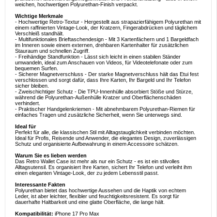
weichen, hochwertigen Polyurethan-Finish verpackt.
Wichtige Merkmale
- Hochwertige Retro-Textur - Hergestellt aus strapazierfähigem Polyurethan mit
einem raffinierten Vintage-Look, der Kratzern, Fingerabdrücken und täglichem
Verschleiß standhält.
- Multifunktionales Brieftaschendesign - Mit 3 Kartenfächern und 1 Bargeldfach
im Inneren sowie einem externen, drehbaren Kartenhalter für zusätzlichen
Stauraum und schnellen Zugriff.
- Freihändige Standfunktion - Lässt sich leicht in einen stabilen Ständer
umwandeln, ideal zum Anschauen von Videos, für Videotelefonate oder zum
bequemen Surfen.
- Sicherer Magnetverschluss - Der starke Magnetverschluss hält das Etui fest
verschlossen und sorgt dafür, dass Ihre Karten, Ihr Bargeld und Ihr Telefon
sicher bleiben.
- Zweischichtiger Schutz - Die TPU-Innenhülle absorbiert Stöße und Stürze,
während die Polyurethan-Außenhülle Kratzer und Oberflächenschäden
verhindert.
- Praktischer Handgelenkriemen - Mit abnehmbarem Polyurethan-Riemen für
einfaches Tragen und zusätzliche Sicherheit, wenn Sie unterwegs sind.
Ideal für
Perfekt für alle, die klassischen Stil mit Alltagstauglichkeit verbinden möchten.
Ideal für Profis, Reisende und Anwender, die elegantes Design, zuverlässigen
Schutz und organisierte Aufbewahrung in einem Accessoire schätzen.
Warum Sie es lieben werden
Das Retro Wallet Case ist mehr als nur ein Schutz - es ist ein stilvolles
Alltagsutensil. Es organisiert Ihre Karten, sichert Ihr Telefon und verleiht ihm
einen eleganten Vintage-Look, der zu jedem Lebensstil passt.
Interessante Fakten
Polyurethan bietet das hochwertige Aussehen und die Haptik von echtem
Leder, ist aber leichter, flexibler und feuchtigkeitsresistent. Es sorgt für
dauerhafte Haltbarkeit und eine glatte Oberfläche, die lange hält.
Kompatibilität:
iPhone 17 Pro Max