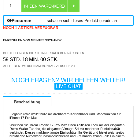
ANZAHL
Personen
schauen sich dieses Produkt gerade an.
NOCH 1 ARTIKEL VERFÜGBAR
EMPFOHLEN VON MEINTRENDYHANDY
BESTELLUNGEN DIE SIE INNERHALB DER NÄCHSTEN
59 STD. 18 MIN. 00 SEK.
AUFGEBEN, WERDEN AM MONTAG VERSCHICKT!
NOCH FRAGEN? WIR HELFEN WEITER!
LIVE CHAT
Beschreibung
Elegante retro wallet hülle mit drehbarem Kartenhalter und Standfunktion für
iPhone 17 Pro Max
Verleihen Sie Ihrem iPhone 17 Pro Max einen zeitlosen Look mit der eleganten
Retro-Wallet-Tasche, die eleganten Vintage-Stil mit moderner Funktionalität
verbindet. Dieses multifunktionale Etui schützt Ihr Gerät und bietet gleichzeitig
praktische Aufbewahrungsmöglichkeiten und Freihandnutzung - alles in einem