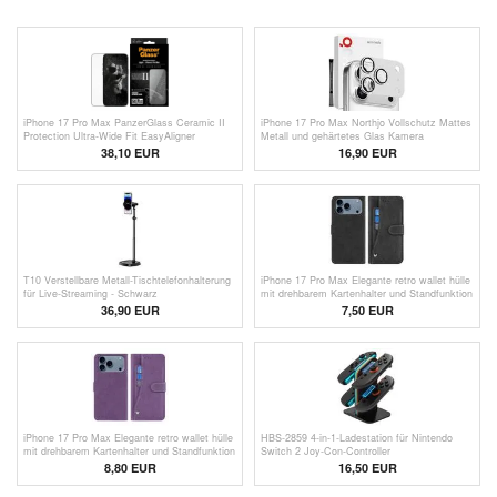
iPhone 17 Pro Max PanzerGlass Ceramic II
iPhone 17 Pro Max Northjo Vollschutz Mattes
Protection Ultra-Wide Fit EasyAligner
Metall und gehärtetes Glas Kamera
Panzerglas - 9H - Schwarzer Rand
Objektivschutz - Silber
38,10 EUR
16,90 EUR
T10 Verstellbare Metall-Tischtelefonhalterung
iPhone 17 Pro Max Elegante retro wallet hülle
für Live-Streaming - Schwarz
mit drehbarem Kartenhalter und Standfunktion
36,90 EUR
7,50
EUR
iPhone 17 Pro Max Elegante retro wallet hülle
HBS-2859 4-in-1-Ladestation für Nintendo
mit drehbarem Kartenhalter und Standfunktion
Switch 2 Joy-Con-Controller
- Lila
8,80
EUR
16,50
EUR