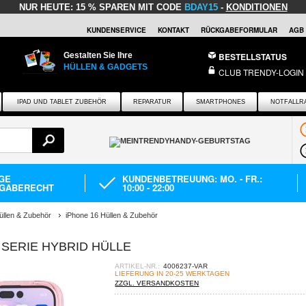
NUR HEUTE:
15 % SPAREN MIT CODE
BDAY15
-
KONDITIONEN
KUNDENSERVICE
KONTAKT
RÜCKGABEFORMULAR
AGB
Gestalten Sie Ihre
BESTELLSTATUS
HÜLLEN & GADGETS
CLUB TRENDY-LOGIN
IPAD UND TABLET ZUBEHÖR
REPARATUR
SMARTPHONES
NOTFALLR
AGE
KUNDENBETREUUNG: MO. - FR.:
GABERECHT
10:00 - 22:00
üllen & Zubehör
iPhone 16 Hüllen & Zubehör
 SERIE HYBRID HÜLLE
ARTIKEL-NR.:
4006237-VAR
LIEFERUNG IN 20-25 WERKTAGEN
ZZGL. VERSANDKOSTEN