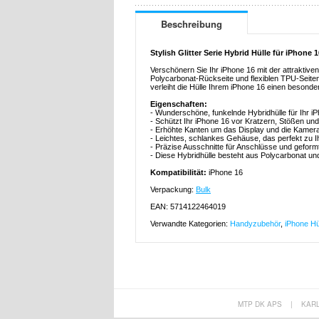
Beschreibung
Stylish Glitter Serie Hybrid Hülle für iPhone 1
Verschönern Sie Ihr iPhone 16 mit der attraktiven
Polycarbonat-Rückseite und flexiblen TPU-Seiten
verleiht die Hülle Ihrem iPhone 16 einen besonder
Eigenschaften:
- Wunderschöne, funkelnde Hybridhülle für Ihr i
- Schützt Ihr iPhone 16 vor Kratzern, Stößen un
- Erhöhte Kanten um das Display und die Kamera
- Leichtes, schlankes Gehäuse, das perfekt zu 
- Präzise Ausschnitte für Anschlüsse und geform
- Diese Hybridhülle besteht aus Polycarbonat un
Kompatibilität:
iPhone 16
Verpackung:
Bulk
EAN: 5714122464019
Verwandte Kategorien:
Handyzubehör
,
iPhone Hü
MTP DK APS
|
KAR