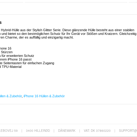
6
 Hybrid-Hülle aus der Stylish Glitter Serie. Diese glänzende Hülle besteht aus einer stabilen
 und bietet so den bestmöglichen Schutz für Ihr Gerät vor Stößen und Kratzern. Gleichzeitig
en Charme, der es auffällig und einzigartig macht.
Phone 16
d Stürzen
 für erweiterten Schutz
Ihrem iPhone 16 passt
te Seitentasten für einfachen Zugang
d TPU-Material
llen & Zubehör
,
iPhone 16 Hüllen & Zubehör
LEBOVEJ 59
|
3400 HILLERØD
|
DÄNEMARK
|
VAT: DK 37860220
|
SUPPORT@