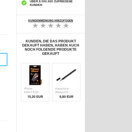
ÜBER 8.000.000 ZUFRIEDENE
KUNDEN
KUNDENMEINUNG HINZUFÜGEN
KUNDEN, DIE DAS PRODUKT
GEKAUFT HABEN, HABEN AUCH
NOCH FOLGENDE PRODUKTE
GEKAUFT
t
iPhone
Kapazitiver
6/6S/7/8/SE
Bedienstift -
(2020)/SE (
Schw
15,20 EUR
8,80 EUR