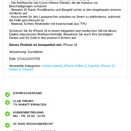
- Die Brieftasche hat 0,2cm höhere Ränder, die die Kamera vor
Beschädigungen schützen
- Bewahrt ID-Karte, Kreditkarten und Bargeld sicher in den eingebauten inneren
Schlitzen auf
- Ausschnitte für den Lautsprecher erlauben es Ihnen zu telefonieren, während
die Hülle geschlossen ist
- Material: Echtes Rindsleder mit Innenschale aus TPU
Schützen Sie Ihr iPhone 16 in einem eleganten und modischen Stil mit dieser
Qialino klassischen Brieftaschenhülle. Bewahren Sie auch Ihre benötigten
Karten und Ihr Geld in den inneren Fächern auf.
Dieses Produkt ist kompatibel mit:
iPhone 16
Verpackung: Euroblister
EAN: 5714122472755
Verwandte Kategorien:
Handyzubehör
,
iPhone Hüllen & Zubehör
,
iPhone 16
Hüllen & Zubehör
EXPRESSVERSAND
CLUB TRENDY
7% RABATT ERHALTEN
KUNDENBETREUUNG
MO. - FR. 10:00 - 22:00
30 TAGE RÜCKGABERECHT