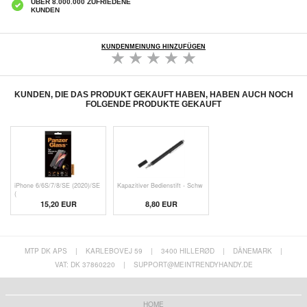
ÜBER 8.000.000 ZUFRIEDENE
KUNDEN
KUNDENMEINUNG HINZUFÜGEN
KUNDEN, DIE DAS PRODUKT GEKAUFT HABEN, HABEN AUCH NOCH
FOLGENDE PRODUKTE GEKAUFT
iPhone 6/6S/7/8/SE (2020)/SE
Kapazitiver Bedienstift - Schw
(
15,20 EUR
8,80 EUR
MTP DK APS
|
KARLEBOVEJ 59
|
3400 HILLERØD
|
DÄNEMARK
|
VAT: DK 37860220
|
SUPPORT@MEINTRENDYHANDY.DE
HOME