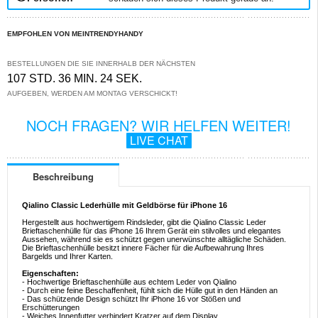
EMPFOHLEN VON MEINTRENDYHANDY
BESTELLUNGEN DIE SIE INNERHALB DER NÄCHSTEN
107 STD. 36 MIN. 24 SEK.
AUFGEBEN, WERDEN AM MONTAG VERSCHICKT!
NOCH FRAGEN? WIR HELFEN WEITER!
LIVE CHAT
Beschreibung
Qialino Classic Lederhülle mit Geldbörse für iPhone 16
Hergestellt aus hochwertigem Rindsleder, gibt die Qialino Classic Leder
Brieftaschenhülle für das iPhone 16 Ihrem Gerät ein stilvolles und elegantes
Aussehen, während sie es schützt gegen unerwünschte alltägliche Schäden.
Die Brieftaschenhülle besitzt innere Fächer für die Aufbewahrung Ihres
Bargelds und Ihrer Karten.
Eigenschaften:
- Hochwertige Brieftaschenhülle aus echtem Leder von Qialino
- Durch eine feine Beschaffenheit, fühlt sich die Hülle gut in den Händen an
- Das schützende Design schützt Ihr iPhone 16 vor Stößen und
Erschütterungen
- Weiches Innenfutter verhindert Kratzer auf dem Display