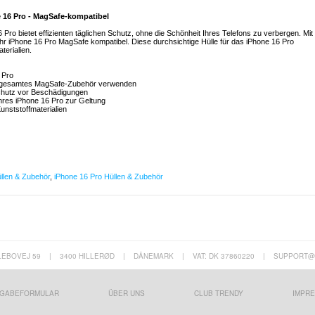
e 16 Pro - MagSafe-kompatibel
Pro bietet effizienten täglichen Schutz, ohne die Schönheit Ihres Telefons zu verbergen. Mit
 iPhone 16 Pro MagSafe kompatibel. Diese durchsichtige Hülle für das iPhone 16 Pro
erialien.
 Pro
hr gesamtes MagSafe-Zubehör verwenden
schutz vor Beschädigungen
Ihres iPhone 16 Pro zur Geltung
unststoffmaterialien
llen & Zubehör
,
iPhone 16 Pro Hüllen & Zubehör
LEBOVEJ 59
|
3400 HILLERØD
|
DÄNEMARK
|
VAT: DK 37860220
|
SUPPORT@
GABEFORMULAR
ÜBER UNS
CLUB TRENDY
IMPR