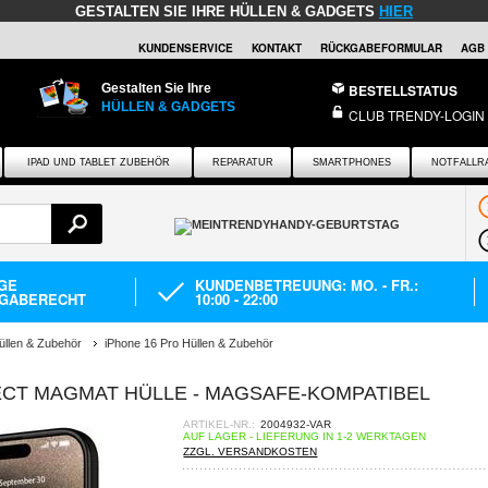
GESTALTEN SIE IHRE HÜLLEN & GADGETS
HIER
KUNDENSERVICE
KONTAKT
RÜCKGABEFORMULAR
AGB
Gestalten Sie Ihre
BESTELLSTATUS
HÜLLEN & GADGETS
CLUB TRENDY-LOGIN
IPAD UND TABLET ZUBEHÖR
REPARATUR
SMARTPHONES
NOTFALLR
AGE
KUNDENBETREUUNG: MO. - FR.:
GABERECHT
10:00 - 22:00
üllen & Zubehör
iPhone 16 Pro Hüllen & Zubehör
ECT MAGMAT HÜLLE - MAGSAFE-KOMPATIBEL
ARTIKEL-NR.:
2004932-VAR
AUF LAGER - LIEFERUNG IN 1-2 WERKTAGEN
ZZGL. VERSANDKOSTEN