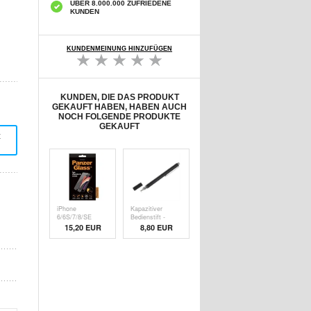
ÜBER 8.000.000 ZUFRIEDENE
KUNDEN
KUNDENMEINUNG HINZUFÜGEN
KUNDEN, DIE DAS PRODUKT
GEKAUFT HABEN, HABEN AUCH
NOCH FOLGENDE PRODUKTE
GEKAUFT
t
iPhone
Kapazitiver
6/6S/7/8/SE
Bedienstift -
(2020)/SE (
Schw
15,20 EUR
8,80 EUR