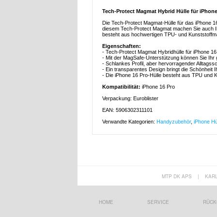
Tech-Protect Magmat Hybrid Hülle für iPhon
Die Tech-Protect Magmat-Hülle für das iPhone 16 
diesem Tech-Protect Magmat machen Sie auch Ihr
besteht aus hochwertigen TPU- und Kunststoffmat
Eigenschaften:
- Tech-Protect Magmat Hybridhülle für iPhone 16
- Mit der MagSafe-Unterstützung können Sie I
- Schlankes Profil, aber hervorragender Alltags
- Ein transparentes Design bringt die Schönheit 
- Die iPhone 16 Pro-Hülle besteht aus TPU und K
Kompatibilität:
iPhone 16 Pro
Verpackung: Euroblister
EAN: 5906302311101
Verwandte Kategorien:
Handyzubehör
,
iPhone Hü
MTP DK APS
|
KAR
HOME
SERVICE
RÜCK