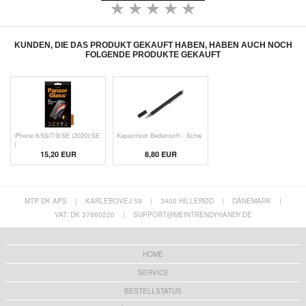
KUNDEN, DIE DAS PRODUKT GEKAUFT HABEN, HABEN AUCH NOCH
FOLGENDE PRODUKTE GEKAUFT
iPhone 6/6S/7/8/SE (2020)/SE
Kapazitiver Bedienstift - Schw
(
15,20 EUR
8,80 EUR
MTP DK APS
|
KARLEBOVEJ 59
|
3400 HILLERØD
|
DÄNEMARK
|
VAT: DK 37860220
|
SUPPORT@MEINTRENDYHANDY.DE
HOME
SERVICE
BESTELLSTATUS