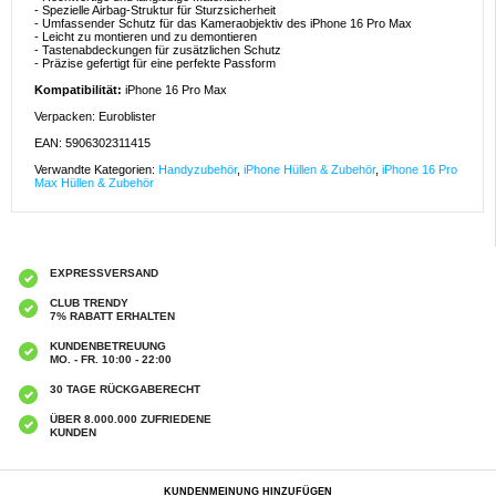
- Spezielle Airbag-Struktur für Sturzsicherheit
- Umfassender Schutz für das Kameraobjektiv des iPhone 16 Pro Max
- Leicht zu montieren und zu demontieren
- Tastenabdeckungen für zusätzlichen Schutz
- Präzise gefertigt für eine perfekte Passform
Kompatibilität:
iPhone 16 Pro Max
Verpacken: Euroblister
EAN: 5906302311415
Verwandte Kategorien:
Handyzubehör
,
iPhone Hüllen & Zubehör
,
iPhone 16 Pro
Max Hüllen & Zubehör
EXPRESSVERSAND
CLUB TRENDY
7% RABATT ERHALTEN
KUNDENBETREUUNG
MO. - FR. 10:00 - 22:00
30 TAGE RÜCKGABERECHT
ÜBER 8.000.000 ZUFRIEDENE
KUNDEN
KUNDENMEINUNG HINZUFÜGEN