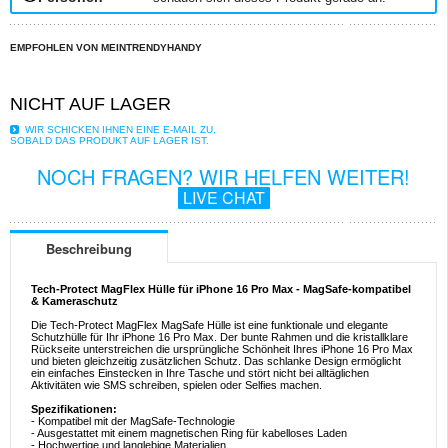
EMPFOHLEN VON MEINTRENDYHANDY
NICHT AUF LAGER
WIR SCHICKEN IHNEN EINE E-MAIL ZU,
SOBALD DAS PRODUKT AUF LAGER IST.
NOCH FRAGEN? WIR HELFEN WEITER!
LIVE CHAT
Beschreibung
Tech-Protect MagFlex Hülle für iPhone 16 Pro Max - MagSafe-kompatibel
& Kameraschutz
Die Tech-Protect MagFlex MagSafe Hülle ist eine funktionale und elegante
Schutzhülle für Ihr iPhone 16 Pro Max. Der bunte Rahmen und die kristallklare
Rückseite unterstreichen die ursprüngliche Schönheit Ihres iPhone 16 Pro Max
und bieten gleichzeitig zusätzlichen Schutz. Das schlanke Design ermöglicht
ein einfaches Einstecken in Ihre Tasche und stört nicht bei alltäglichen
Aktivitäten wie SMS schreiben, spielen oder Selfies machen.
Spezifikationen:
- Kompatibel mit der MagSafe-Technologie
- Ausgestattet mit einem magnetischen Ring für kabelloses Laden
- Hochwertige und langlebige Materialien