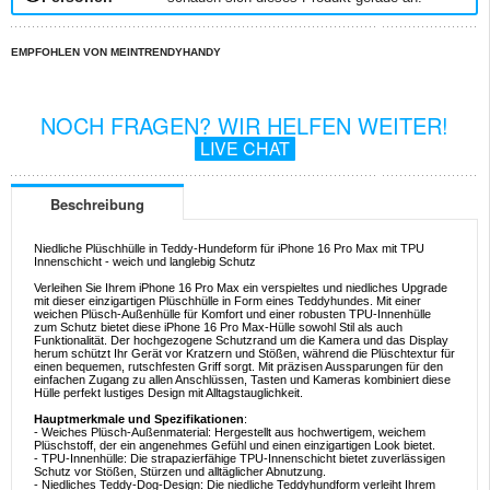
EMPFOHLEN VON MEINTRENDYHANDY
NOCH FRAGEN? WIR HELFEN WEITER!
LIVE CHAT
Beschreibung
Niedliche Plüschhülle in Teddy-Hundeform für iPhone 16 Pro Max mit TPU
Innenschicht - weich und langlebig Schutz
Verleihen Sie Ihrem iPhone 16 Pro Max ein verspieltes und niedliches Upgrade
mit dieser einzigartigen Plüschhülle in Form eines Teddyhundes. Mit einer
weichen Plüsch-Außenhülle für Komfort und einer robusten TPU-Innenhülle
zum Schutz bietet diese iPhone 16 Pro Max-Hülle sowohl Stil als auch
Funktionalität. Der hochgezogene Schutzrand um die Kamera und das Display
herum schützt Ihr Gerät vor Kratzern und Stößen, während die Plüschtextur für
einen bequemen, rutschfesten Griff sorgt. Mit präzisen Aussparungen für den
einfachen Zugang zu allen Anschlüssen, Tasten und Kameras kombiniert diese
Hülle perfekt lustiges Design mit Alltagstauglichkeit.
Hauptmerkmale und Spezifikationen
:
- Weiches Plüsch-Außenmaterial: Hergestellt aus hochwertigem, weichem
Plüschstoff, der ein angenehmes Gefühl und einen einzigartigen Look bietet.
- TPU-Innenhülle: Die strapazierfähige TPU-Innenschicht bietet zuverlässigen
Schutz vor Stößen, Stürzen und alltäglicher Abnutzung.
- Niedliches Teddy-Dog-Design: Die niedliche Teddyhundform verleiht Ihrem