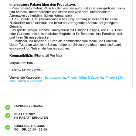
Interessante Fakten über den Produkttyp
:
- Plüsch-Telefonhüllen: Plüschhüllen werden aufgrund ihrer einzigartigen Textur
und Ästhetik immer beliebter und bieten eine weichere, komfortablere
Alternative zu herkömmlichen Hartschalen.
- TPU-Schutz: TPU (thermoplastisches Polyurethan) ist bekannt für seine
Haltbarkeit und Flexibilität und bietet hervorragenden Schutz bei geringem
Gewicht.
- Verspielte Design-Trends: Handyhüllen mit lustigen Designs, wie z. B. Tiere
oder Cartoons, sind eine beliebte Möglichkeit für Benutzer, ihre Persönlichkeit
und ihren Stil auszudrücken.
- Funktional und modisch: Durch die Kombination von Mode und Funktion
bieten Taschen wie diese Schutz, ohne auf Stil zu verzichten, und sind damit
ein Favorit für Nutzer, die beides suchen.
Kompatibilität:
iPhone 16 Pro Max
Verpacken: Bulk
EAN: 5714122500205
Verwandte Kategorien:
Handyzubehör
,
iPhone Hüllen & Zubehör
,
iPhone 16 Pro
Max Hüllen & Zubehör
EXPRESSVERSAND
CLUB TRENDY
7% RABATT ERHALTEN
KUNDENBETREUUNG
MO. - FR. 10:00 - 22:00