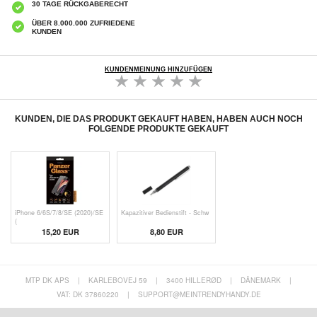
30 TAGE RÜCKGABERECHT
ÜBER 8.000.000 ZUFRIEDENE
KUNDEN
KUNDENMEINUNG HINZUFÜGEN
KUNDEN, DIE DAS PRODUKT GEKAUFT HABEN, HABEN AUCH NOCH
FOLGENDE PRODUKTE GEKAUFT
iPhone 6/6S/7/8/SE (2020)/SE
Kapazitiver Bedienstift - Schw
(
15,20 EUR
8,80 EUR
MTP DK APS
|
KARLEBOVEJ 59
|
3400 HILLERØD
|
DÄNEMARK
|
VAT: DK 37860220
|
SUPPORT@MEINTRENDYHANDY.DE