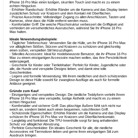
iPhone 16 Pro Max einen lustigen, skurrilen Touch und macht es zu einem
echten Hingucker.
- Erhöhter Randschutz: Erhöhte Ränder um die Kamera und das Display bieten
zusätzlichen Schutz vor Kratzern und dem Kontakt mit Oberflächen.
- Präzise Ausschnitte: Vollständiger Zugang zu allen Anschlüssen, Tasten und
Kameras, ohne dass die Hülle entfernt werden muss.
- Komfortabler Griff: Die weiche Plüschstruktur verbessert die Griffigkeit und
verhindert ein versehentliches Ausrutschen, während Sie Ihr iPhone 16 Pro
Max halten.
Ideale Verwendungsbeispiele
:
- Täglicher Telefonschutz: Verwenden Sie die Hülle, um Ihr iPhone 16 Pro Max
vor alltäglichen Stößen, Stürzen und Kratzern zu schützen und gleichzeitig
einen süßen, verspielten Stil hinzuzufügen.
- Stilvolles Accessoire: Ideal für modebewusste Benutzer, die ihr iPhone 16 Pro
Max zu einem einzigartigen Accessoire machen wollen, das ihre Persönlichkeit
widerspiegelt.
- Geschenk für Kinder oder Tierliebhaber: Perfekt für Kinder, Jugendliche oder
alle, die Hunde und verspielte Designs lieben, und damit eine tolle
Geschenkidee.
- Legere und formelle Verwendung: Mit ihrem niedlichen und doch schützenden
Design ist diese Hülle sowohl für zwanglose Ausflüge als auch für formelle
Anlässe geeignet.
Gründe zum Kauf
:
- Einzigartiges und verspieltes Design: Die niedliche Teddyform verleiht Ihrem
iPhone 16 Pro Max eine verspielte, lustige Ästhetik und macht es zu einem
echten Hingucker.
- Komfortabler und sicherer Griff: Das plüschige Äußere fühlt sich nicht nur
weich an, sondern bietet auch einen bequemen, rutschfesten Griff.
- Schützende Eigenschaften: Erhöhte Ränder um die Kamera und das Display
schützen Ihr iPhone 16 Pro Max vor Kratzern und Oberflächenkontakt.
- Langlebig und funktional: Die TPU-Innenhülle sorgt für lang anhaltenden
Schutz vor alltäglicher Abnutzung.
- Perfekte Geschenkidee: Ein ideales Geschenk für alle, die niedliche
Accessoires mit Tiermotiven lieben und gerne ihren einzigartigen Stil zum
Ausdruck bringen.