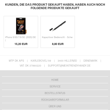
KUNDEN, DIE DAS PRODUKT GEKAUFT HABEN, HABEN AUCH NOCH
FOLGENDE PRODUKTE GEKAUFT
iPhone 6/6S/7/8/SE (2020)/SE
Kapazitiver Bedienstift - Schw
(
15,20 EUR
8,80 EUR
MTP DK APS
|
KARLEBOVEJ 59
|
3400 HILLERØD
|
DÄNEMARK
|
VAT: DK 37860220
|
SUPPORT@MEINTRENDYHANDY.DE
HOME
SERVICE
BESTELLSTATUS
RÜCKGABEFORMULAR
ÜBER UNS