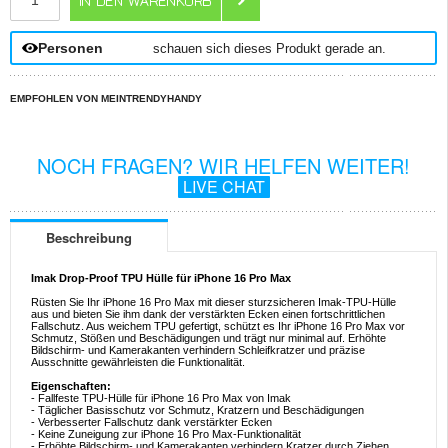
Personen
schauen sich dieses Produkt gerade an.
EMPFOHLEN VON MEINTRENDYHANDY
NOCH FRAGEN? WIR HELFEN WEITER!
LIVE CHAT
Beschreibung
Imak Drop-Proof TPU Hülle für iPhone 16 Pro Max
Rüsten Sie Ihr iPhone 16 Pro Max mit dieser sturzsicheren Imak-TPU-Hülle
aus und bieten Sie ihm dank der verstärkten Ecken einen fortschrittlichen
Fallschutz. Aus weichem TPU gefertigt, schützt es Ihr iPhone 16 Pro Max vor
Schmutz, Stößen und Beschädigungen und trägt nur minimal auf. Erhöhte
Bildschirm- und Kamerakanten verhindern Schleifkratzer und präzise
Ausschnitte gewährleisten die Funktionalität.
Eigenschaften:
- Fallfeste TPU-Hülle für iPhone 16 Pro Max von Imak
- Täglicher Basisschutz vor Schmutz, Kratzern und Beschädigungen
- Verbesserter Fallschutz dank verstärkter Ecken
- Keine Zuneigung zur iPhone 16 Pro Max-Funktionalität
- Erhöhte Bildschirm- und Kamerakanten verhindern Kratzer durch Ziehen