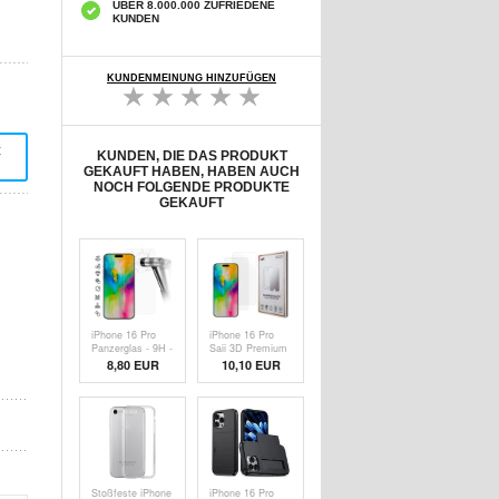
ÜBER 8.000.000 ZUFRIEDENE
KUNDEN
KUNDENMEINUNG HINZUFÜGEN
t
KUNDEN, DIE DAS PRODUKT
GEKAUFT HABEN, HABEN AUCH
NOCH FOLGENDE PRODUKTE
GEKAUFT
iPhone 16 Pro
iPhone 16 Pro
Panzerglas - 9H -
Saii 3D Premium
Case Friendly -
Panzerglas - 9H -
8,80 EUR
10,10 EUR
Durchsichtig
2 Pcs.
Stoßfeste iPhone
iPhone 16 Pro