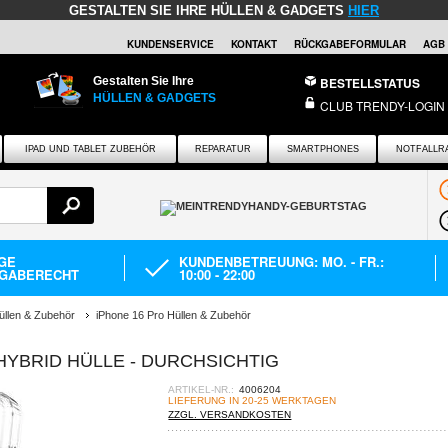
GESTALTEN SIE IHRE HÜLLEN & GADGETS
HIER
KUNDENSERVICE
KONTAKT
RÜCKGABEFORMULAR
AGB
Gestalten Sie Ihre
BESTELLSTATUS
HÜLLEN & GADGETS
CLUB TRENDY-LOGIN
IPAD UND TABLET ZUBEHÖR
REPARATUR
SMARTPHONES
NOTFALLR
AGE
KUNDENBETREUUNG: MO. - FR.:
GABERECHT
10:00 - 22:00
üllen & Zubehör
iPhone 16 Pro Hüllen & Zubehör
HYBRID HÜLLE - DURCHSICHTIG
ARTIKEL-NR.:
4006204
LIEFERUNG IN 20-25 WERKTAGEN
ZZGL. VERSANDKOSTEN