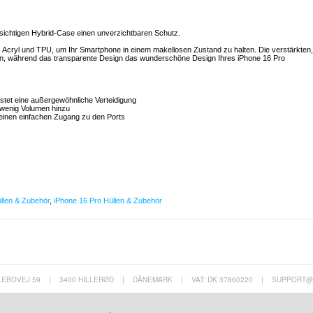
hsichtigen Hybrid-Case einen unverzichtbaren Schutz.
Acryl und TPU, um Ihr Smartphone in einem makellosen Zustand zu halten. Die verstärkten,
, während das transparente Design das wunderschöne Design Ihres iPhone 16 Pro
istet eine außergewöhnliche Verteidigung
r wenig Volumen hinzu
 einen einfachen Zugang zu den Ports
llen & Zubehör
,
iPhone 16 Pro Hüllen & Zubehör
LEBOVEJ 59
|
3400 HILLERØD
|
DÄNEMARK
|
VAT: DK 37860220
|
SUPPORT@