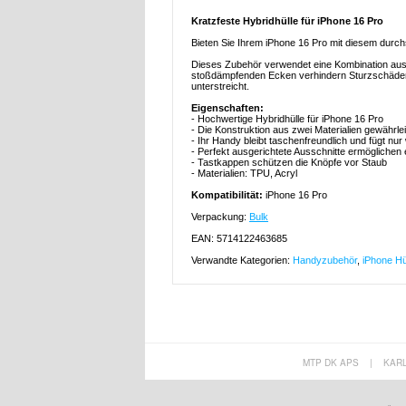
Kratzfeste Hybridhülle für iPhone 16 Pro
Bieten Sie Ihrem iPhone 16 Pro mit diesem durc
Dieses Zubehör verwendet eine Kombination aus 
stoßdämpfenden Ecken verhindern Sturzschäden
unterstreicht.
Eigenschaften:
- Hochwertige Hybridhülle für iPhone 16 Pro
- Die Konstruktion aus zwei Materialien gewährle
- Ihr Handy bleibt taschenfreundlich und fügt nu
- Perfekt ausgerichtete Ausschnitte ermöglichen
- Tastkappen schützen die Knöpfe vor Staub
- Materialien: TPU, Acryl
Kompatibilität:
iPhone 16 Pro
Verpackung:
Bulk
EAN: 5714122463685
Verwandte Kategorien:
Handyzubehör
,
iPhone Hü
MTP DK APS
|
KAR