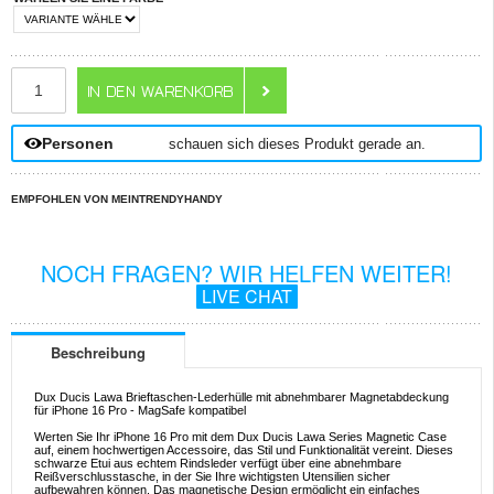
ANZAHL
Personen
schauen sich dieses Produkt gerade an.
EMPFOHLEN VON MEINTRENDYHANDY
NOCH FRAGEN? WIR HELFEN WEITER!
LIVE CHAT
Beschreibung
Dux Ducis Lawa Brieftaschen-Lederhülle mit abnehmbarer Magnetabdeckung
für iPhone 16 Pro - MagSafe kompatibel
Werten Sie Ihr iPhone 16 Pro mit dem Dux Ducis Lawa Series Magnetic Case
auf, einem hochwertigen Accessoire, das Stil und Funktionalität vereint. Dieses
schwarze Etui aus echtem Rindsleder verfügt über eine abnehmbare
Reißverschlusstasche, in der Sie Ihre wichtigsten Utensilien sicher
aufbewahren können. Das magnetische Design ermöglicht ein einfaches