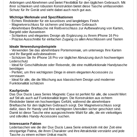
Anbringen und Abnehmen und bietet Flexibilität für den täglichen Gebrauch. Mit
ihrer schlanken und robusten Konstruktion bietet diese Tasche umfassenden
Schutz für Ihr Gerät und sieht dabei auch noch gut aus.
Wichtige Merkmale und Spezifikationen
- Echtes Rindsleder für ein luxuriöses und langlebiges Finish
- Magnetverschluss für sicheren und bequemen Gebrauch
- Abnehmbare Brieftasche mit Reißverschluss zur Aufbewahrung von Karten,
Bargeld oder Ausweisen
- Schlankes und elegantes Design als Ergänzung zu Ihrem iPhone 16 Pro
- Präzise Ausschnitte für einfachen Zugang zu allen Anschlüssen und Tasten
Ideale Verwendungsbeispiele
- Verwenden Sie das abnehmbare Portemonnaie, um unterwegs Ihre Karten
und Ihr Bargeld aufzubewahren
- Schützen Sie Ihr iPhone 16 Pro vor täglicher Abnutzung durch hochwertigen
Lederschutz
- Ideal für Geschäftsleute oder Reisende, die eine multifunktionale Handytasche
benötigen
- Perfekt, um Ihre wichtigsten Dinge in einem eleganten Accessoire zu
verstauen
- Ideal für alle, die die Mischung aus klassischem Design und moderner
Funktionalität schätzen
Kaufgründe
Das Dux Ducis Lawa Series Magnetic Case ist perfekt für alle, die sowohl Wert
auf Stil als auch auf Funktionalität legen. Die Konstruktion aus echtem
Rindsleder bietet ein hochwertiges Gefühl, während die abnehmbare
Brieftasche für den täglichen Gebrauch sorgt. Der Magnetverschluss sorgt
dafür, dass Ihr Handy und Ihre wichtigsten Utensilien sicher geschützt sind.
Damit ist diese Tasche eine ausgezeichnete Wahl für alle, die ein vielseitiges
und stilvolles Handy-Accessoire suchen.
Interessante Fakten
Ledertaschen wie die der Dux Ducis Lawa Serie entwickeln mit der Zeit eine
einzigartige Patina, die ihren Charakter und ihre Attraktivität verstärkt und jede
Tasche zu einem echten Unikat macht.