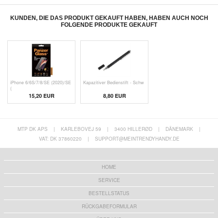
KUNDEN, DIE DAS PRODUKT GEKAUFT HABEN, HABEN AUCH NOCH
FOLGENDE PRODUKTE GEKAUFT
iPhone 6/6S/7/8/SE (2020)/SE
Kapazitiver Bedienstift - Schw
(
15,20 EUR
8,80 EUR
MTP DK APS
|
KARLEBOVEJ 59
|
3400 HILLERØD
|
DÄNEMARK
|
VAT: DK 37860220
|
SUPPORT@MEINTRENDYHANDY.DE
HOME
SERVICE
BESTELLSTATUS
RÜCKGABEFORMULAR