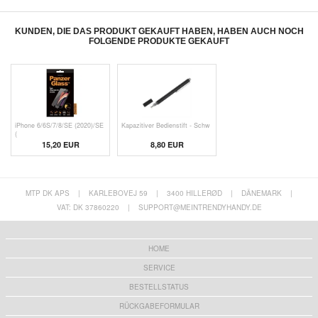
KUNDEN, DIE DAS PRODUKT GEKAUFT HABEN, HABEN AUCH NOCH
FOLGENDE PRODUKTE GEKAUFT
iPhone 6/6S/7/8/SE (2020)/SE
Kapazitiver Bedienstift - Schw
(
15,20 EUR
8,80 EUR
MTP DK APS
|
KARLEBOVEJ 59
|
3400 HILLERØD
|
DÄNEMARK
|
VAT: DK 37860220
|
SUPPORT@MEINTRENDYHANDY.DE
HOME
SERVICE
BESTELLSTATUS
RÜCKGABEFORMULAR