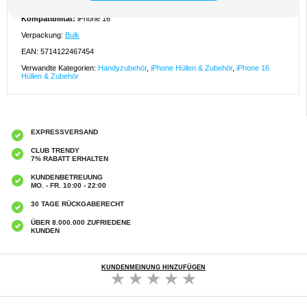
- Dieser erstaunliche Bumper für iPhone 16 besteht aus Acryl und TPU
Kompatibilität:
iPhone 16
Verpackung:
Bulk
EAN: 5714122467454
Verwandte Kategorien:
Handyzubehör
,
iPhone Hüllen & Zubehör
,
iPhone 16
Hüllen & Zubehör
EXPRESSVERSAND
CLUB TRENDY
7% RABATT ERHALTEN
KUNDENBETREUUNG
MO. - FR. 10:00 - 22:00
30 TAGE RÜCKGABERECHT
ÜBER 8.000.000 ZUFRIEDENE
KUNDEN
KUNDENMEINUNG HINZUFÜGEN