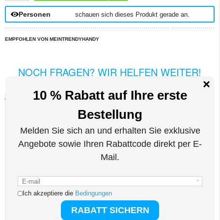
Personen
schauen sich dieses Produkt gerade an.
EMPFOHLEN VON MEINTRENDYHANDY
NOCH FRAGEN? WIR HELFEN WEITER!
LIVE CHAT
Beschreibung
Anti-Shock Hybrid Hülle für iPhone 16
Dieses qualitäts Bumper Case für das iPhone 16 schützt die Rückseite und die
Seiten von täglichen Stößen, Beulen und Kratzer. Das Case ist perfekt geformt,
um den Konturen Ihres iPhone 16 zu folgen, während die transparente
Rückseite ihre ursprüngliche Schönheit durchscheinen lässt.
Eigenschaften:
- Qualitäts Hybrid-Case, die das Design Ihres iPhone 16 ergänzt
- Dual-Material-Konstruktion - klare Acryl-Rückwand ist mit TPU Kanten
kombiniert
- Schlank und leicht, es wird kaum Gewicht zu Ihrem iPhone 16 hinzugefügt
- Hervorgehobene Kanten, um den Bildschirm vor Kratzern sicher zu halten,
wenn Ihr Gerät auf das Display gelegt wird
- Ermöglicht die komfortable Nutzung Ihres iPhone 16
- Speziell entworfene taktile Knöpfe für zusätzlichen Schutz vor Staub und