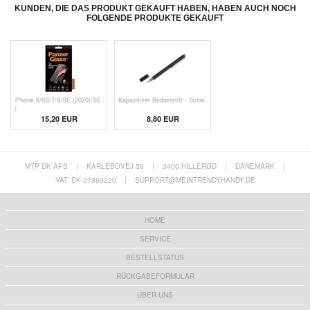
KUNDEN, DIE DAS PRODUKT GEKAUFT HABEN, HABEN AUCH NOCH
FOLGENDE PRODUKTE GEKAUFT
iPhone 6/6S/7/8/SE (2020)/SE
Kapazitiver Bedienstift - Schw
(
15,20 EUR
8,80 EUR
MTP DK APS
|
KARLEBOVEJ 59
|
3400 HILLERØD
|
DÄNEMARK
|
VAT: DK 37860220
|
SUPPORT@MEINTRENDYHANDY.DE
HOME
SERVICE
BESTELLSTATUS
RÜCKGABEFORMULAR
ÜBER UNS