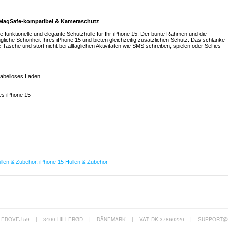
- MagSafe-kompatibel & Kameraschutz
e funktionelle und elegante Schutzhülle für Ihr iPhone 15. Der bunte Rahmen und die
üngliche Schönheit Ihres iPhone 15 und bieten gleichzeitig zusätzlichen Schutz. Das schlanke
 Tasche und stört nicht bei alltäglichen Aktivitäten wie SMS schreiben, spielen oder Selfies
kabelloses Laden
es iPhone 15
llen & Zubehör
,
iPhone 15 Hüllen & Zubehör
LEBOVEJ 59
|
3400 HILLERØD
|
DÄNEMARK
|
VAT: DK 37860220
|
SUPPORT@