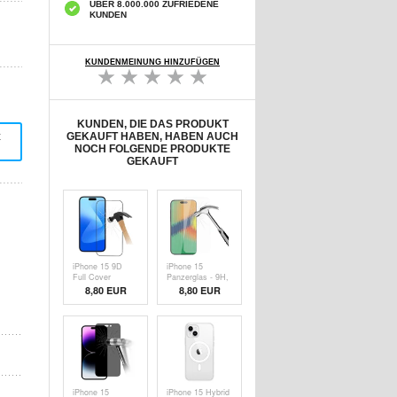
ÜBER 8.000.000 ZUFRIEDENE
KUNDEN
KUNDENMEINUNG HINZUFÜGEN
KUNDEN, DIE DAS PRODUKT
t
GEKAUFT HABEN, HABEN AUCH
NOCH FOLGENDE PRODUKTE
GEKAUFT
iPhone 15 9D
iPhone 15
Full Cover
Panzerglas - 9H,
Panzerglas - 9H,
0.3mm -
8,80 EUR
8,80 EUR
0.3mm -
Durchsichtig
Schwarz Rand
iPhone 15
iPhone 15 Hybrid