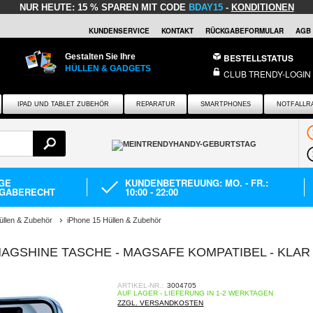
NUR HEUTE:
15 % SPAREN MIT CODE
BDAY15
-
KONDITIONEN
KUNDENSERVICE
KONTAKT
RÜCKGABEFORMULAR
AGB
Gestalten Sie Ihre
BESTELLSTATUS
HÜLLEN & GADGETS
CLUB TRENDY-LOGIN
IPAD UND TABLET ZUBEHÖR
REPARATUR
SMARTPHONES
NOTFALLR
AGE
KUNDENBETREUUNG: MO. - FR.:
GABERECHT
10:00 - 22:00
üllen & Zubehör
iPhone 15 Hüllen & Zubehör
AGSHINE TASCHE - MAGSAFE KOMPATIBEL - KLAR 
ARTIKEL-NR.:
3004705
AUF LAGER - LIEFERUNG IN 1-2 WERKTAGEN
ZZGL. VERSANDKOSTEN