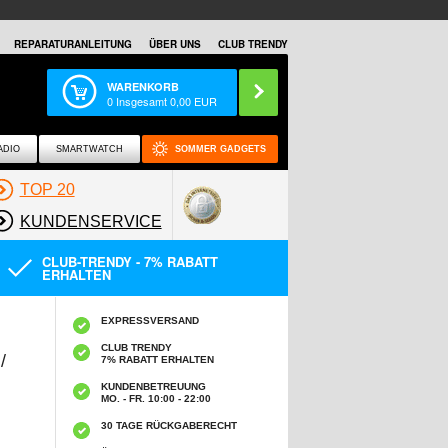
REPARATURANLEITUNG
ÜBER UNS
CLUB TRENDY
WARENKORB
0
Insgesamt
0,00
EUR
ADIO
SMARTWATCH
SOMMER GADGETS
TOP 20
KUNDENSERVICE
CLUB-TRENDY - 7% RABATT
ERHALTEN
EXPRESSVERSAND
CLUB TRENDY
/
7% RABATT ERHALTEN
KUNDENBETREUUNG
MO. - FR. 10:00 - 22:00
30 TAGE RÜCKGABERECHT