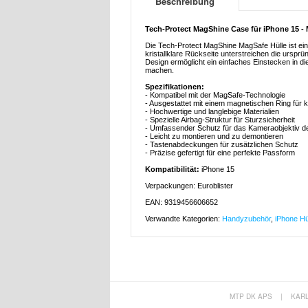
Beschreibung
Tech-Protect MagShine Case für iPhone 15 
Die Tech-Protect MagShine MagSafe Hülle ist ein
kristallklare Rückseite unterstreichen die urspr
Design ermöglicht ein einfaches Einstecken in die
machen.
Spezifikationen:
- Kompatibel mit der MagSafe-Technologie
- Ausgestattet mit einem magnetischen Ring für 
- Hochwertige und langlebige Materialien
- Spezielle Airbag-Struktur für Sturzsicherheit
- Umfassender Schutz für das Kameraobjektiv d
- Leicht zu montieren und zu demontieren
- Tastenabdeckungen für zusätzlichen Schutz
- Präzise gefertigt für eine perfekte Passform
Kompatibilität:
iPhone 15
Verpackungen: Euroblister
EAN: 9319456606652
Verwandte Kategorien:
Handyzubehör
,
iPhone Hü
MTP DK APS
|
KAR