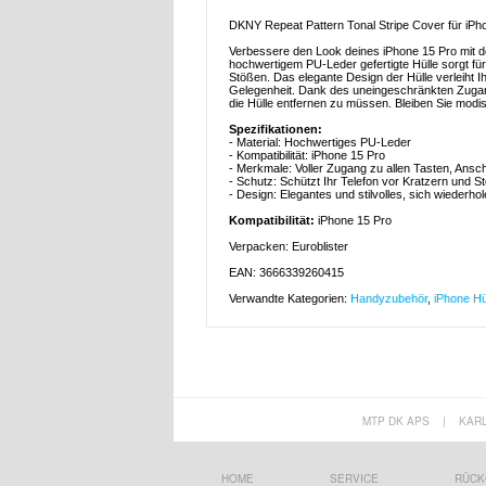
DKNY Repeat Pattern Tonal Stripe Cover für iPh
Verbessere den Look deines iPhone 15 Pro mit de
hochwertigem PU-Leder gefertigte Hülle sorgt für
Stößen. Das elegante Design der Hülle verleiht
Gelegenheit. Dank des uneingeschränkten Zugan
die Hülle entfernen zu müssen. Bleiben Sie modi
Spezifikationen:
- Material: Hochwertiges PU-Leder
- Kompatibilität: iPhone 15 Pro
- Merkmale: Voller Zugang zu allen Tasten, Ansc
- Schutz: Schützt Ihr Telefon vor Kratzern und S
- Design: Elegantes und stilvolles, sich wiederho
Kompatibilität:
iPhone 15 Pro
Verpacken: Euroblister
EAN: 3666339260415
Verwandte Kategorien:
Handyzubehör
,
iPhone Hü
MTP DK APS
|
KAR
HOME
SERVICE
RÜCK