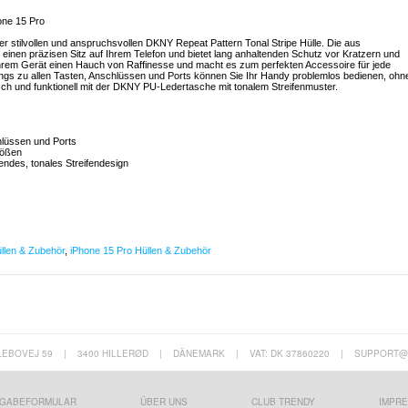
one 15 Pro
r stilvollen und anspruchsvollen DKNY Repeat Pattern Tonal Stripe Hülle. Die aus
 einen präzisen Sitz auf Ihrem Telefon und bietet lang anhaltenden Schutz vor Kratzern und
 Ihrem Gerät einen Hauch von Raffinesse und macht es zum perfekten Accessoire für jede
gs zu allen Tasten, Anschlüssen und Ports können Sie Ihr Handy problemlos bedienen, ohn
sch und funktionell mit der DKNY PU-Ledertasche mit tonalem Streifenmuster.
hlüssen und Ports
tößen
lendes, tonales Streifendesign
llen & Zubehör
,
iPhone 15 Pro Hüllen & Zubehör
LEBOVEJ 59
|
3400 HILLERØD
|
DÄNEMARK
|
VAT: DK 37860220
|
SUPPORT@
GABEFORMULAR
ÜBER UNS
CLUB TRENDY
IMPR