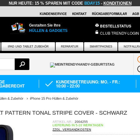
NUR HEUTE:
15 % SPAREN MIT CODE
BDAY15
-
KONDITIONEN
KUNDENSERVICE
KONTAKT
RÜCKGABEFORMULAR
AGB
Gestalten Sie Ihre
BESTELLSTATUS
HÜLLEN & GADGETS
CLUB TRENDY-LOGIN
IPAD UND TABLET ZUBEHÖR
REPARATUR
SMARTPHONES
NOTFALLR
AGE
KUNDENBETREUUNG: MO. - FR.:
GABERECHT
10:00 - 22:00
üllen & Zubehör
iPhone 15 Pro Hüllen & Zubehör
T PATTERN TONAL STRIPE COVER - SCHWARZ
ARTIKEL-NR.:
2004255
LIEFERUNG IN 5-10 WERKTAGEN
ZZGL. VERSANDKOSTEN