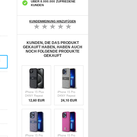
ÜBER 8.000.000 ZUFRIEDENE
KUNDEN
KUNDENMEINUNG HINZUFÜGEN
KUNDEN, DIE DAS PRODUKT
GEKAUFT HABEN, HABEN AUCH
NOCH FOLGENDE PRODUKTE
GEKAUFT
t
iPhone 15 Plus
iPhone 15 Pro
DKNY Repeat
DKNY Repeat
Pattern Tonal
Pattern Tonal
12,60 EUR
24,10 EUR
Stripe Cover -
Stripe Cover -
Schwarz
Beige
iPhone 15 Pro
iPhone 15 Pro