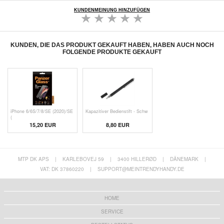
KUNDENMEINUNG HINZUFÜGEN
KUNDEN, DIE DAS PRODUKT GEKAUFT HABEN, HABEN AUCH NOCH
FOLGENDE PRODUKTE GEKAUFT
iPhone 6/6S/7/8/SE (2020)/SE
Kapazitiver Bedienstift - Schw
(
15,20 EUR
8,80 EUR
MTP DK APS
|
KARLEBOVEJ 59
|
3400 HILLERØD
|
DÄNEMARK
|
VAT: DK 37860220
|
SUPPORT@MEINTRENDYHANDY.DE
HOME
SERVICE