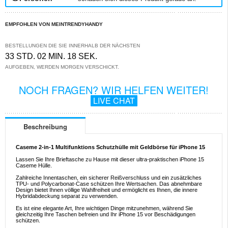
EMPFOHLEN VON MEINTRENDYHANDY
BESTELLUNGEN DIE SIE INNERHALB DER NÄCHSTEN
33 STD. 02 MIN. 18 SEK.
AUFGEBEN, WERDEN MORGEN VERSCHICKT.
NOCH FRAGEN? WIR HELFEN WEITER!
LIVE CHAT
Beschreibung
Caseme 2-in-1 Multifunktions Schutzhülle mit Geldbörse für iPhone 15
Lassen Sie Ihre Brieftasche zu Hause mit dieser ultra-praktischen iPhone 15
Caseme Hülle.
Zahlreiche Innentaschen, ein sicherer Reißverschluss und ein zusätzliches
TPU- und Polycarbonat-Case schützen Ihre Wertsachen. Das abnehmbare
Design bietet Ihnen völlige Wahlfreiheit und ermöglicht es Ihnen, die innere
Hybridabdeckung separat zu verwenden.
Es ist eine elegante Art, Ihre wichtigen Dinge mitzunehmen, während Sie
gleichzeitig Ihre Taschen befreien und Ihr iPhone 15 vor Beschädigungen
schützen.