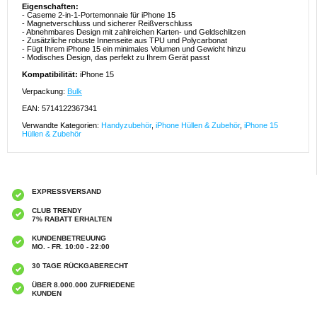
Eigenschaften:
- Caseme 2-in-1-Portemonnaie für iPhone 15
- Magnetverschluss und sicherer Reißverschluss
- Abnehmbares Design mit zahlreichen Karten- und Geldschlitzen
- Zusätzliche robuste Innenseite aus TPU und Polycarbonat
- Fügt Ihrem iPhone 15 ein minimales Volumen und Gewicht hinzu
- Modisches Design, das perfekt zu Ihrem Gerät passt
Kompatibilität:
iPhone 15
Verpackung:
Bulk
EAN: 5714122367341
Verwandte Kategorien:
Handyzubehör
,
iPhone Hüllen & Zubehör
,
iPhone 15
Hüllen & Zubehör
EXPRESSVERSAND
CLUB TRENDY
7% RABATT ERHALTEN
KUNDENBETREUUNG
MO. - FR. 10:00 - 22:00
30 TAGE RÜCKGABERECHT
ÜBER 8.000.000 ZUFRIEDENE
KUNDEN