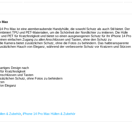
o Max
 Pro Max ist eine atemberaubende Handyhülle, die sowohl Schutz als auch Stil bietet. Der
ombiniert TPU und PET-Materialien, um die Schönheit der Nordlichter zu imitieren. Die Hülle
ät und PET für Kratzfestigkeit und bietet so einen ausgewogenen Schutz für Ihr iPhone 14 Pro
einen einfachen Zugang zu allen Anschlüssen und Tasten, ohne den Schutz zu
 die Kamera bietet zusätzlichen Schutz, ohne die Fotos zu behindern. Das halbtransparente
zusätzlichen Hauch von Eleganz, während der verbesserte Schutz vor Kratzern und Stürzen
igartiges Design nach
für Kratzfestigkeit
 Anschlüssen und Tasten
sätzlichen Schutz, ohne Fotos zu behindern
zen
efon Eleganz
llen & Zubehör
,
iPhone 14 Pro Max Hüllen & Zubehör