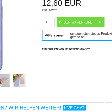
12,60
EUR
INKL. MWST
ANZAHL
schauen sich dieses Produk
Personen
gerade an.
EMPFOHLEN VON MEINTRENDYHANDY
N? WIR HELFEN WEITER!
LIVE CHAT