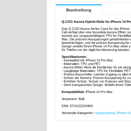
Beschreibung
Q.COO Aurora Hybrid-Hülle für iPhone 14 Pr
Das Q.COO Aurora Series Case für das iPhone 14
Fall verfügt über eine fesselnde Aurora-Effekt, k
besteht aus strapazierfähigem TPU für Flexibilit
Max. Die präzisen Aussparungen gewährleisten 
beeinträchtigen, und die präzise Aussparung für
Design verleiht Ihrem iPhone 14 Pro Max einen 
Ihr Telefon vor der täglichen Abnutzung bewahrt.
Spezifikationen:
- Kompatibel mit: iPhone 14 Pro Max
- Materialien: TPU und PET
- Aurora-Effekt: Ahmt die Nordlichter für ein einz
- Langlebige Materialien: TPU für Flexibilität, PET 
- Präzise Ausschnitte: Leichter Zugang zu allen
- Schutz der Kamera: Präzise Aussparung für zu
- Erhöhter Schutz: Schutz vor Kratzern und Stür
- Semi-transparentes Design: Verleiht Ihrem Tel
Kompatibilität:
iPhone 14 Pro Max
Verpacken: Bulk
EAN: 5714122219404
Verwandte Kategorien:
Handyzubehör
,
iPhone Hü