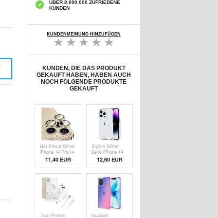
ÜBER 8.000.000 ZUFRIEDENE
KUNDEN
KUNDENMEINUNG HINZUFÜGEN
t
KUNDEN, DIE DAS PRODUKT
GEKAUFT HABEN, HABEN AUCH
NOCH FOLGENDE PRODUKTE
GEKAUFT
Hat Prince Glitter
Stylish Glitter
iPhone 14 Pro/14
Serie iPhone 14
Pro Max
Pro Max TPU
11,40 EUR
12,60 EUR
Kameraobjektiv
Hülle -
Panzerglas - 9H -
Durchsichtig
Gold
Tech-Protect
Gradient