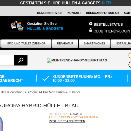
GESTALTEN SIE IHRE HÜLLEN & GADGETS
HIER
KUNDENSERVICE
KONTAKT
RÜCKGABEFORMULAR
AGB
Gestalten Sie Ihre
BESTELLSTATUS
HÜLLEN & GADGETS
CLUB TRENDY-LOGIN
IPAD UND TABLET ZUBEHÖR
REPARATUR
SMARTPHONES
NOTFALLR
AGE
KUNDENBETREUUNG: MO. - FR.:
GABERECHT
10:00 - 22:00
üllen & Zubehör
iPhone 14 Pro Max Hüllen & Zubehör
AURORA HYBRID-HÜLLE - BLAU
ARTIKEL-NR.:
4004508
LIEFERUNG IN 20-25 WERKTAGEN
ZZGL. VERSANDKOSTEN