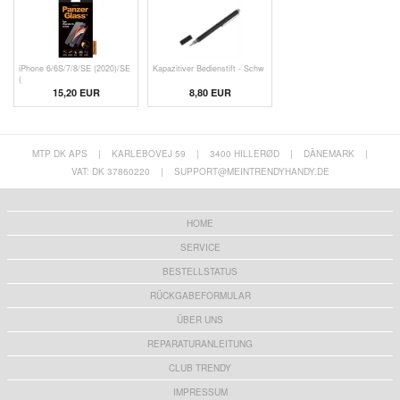
iPhone 6/6S/7/8/SE (2020)/SE
Kapazitiver Bedienstift - Schw
(
15,20 EUR
8,80 EUR
MTP DK APS
|
KARLEBOVEJ 59
|
3400 HILLERØD
|
DÄNEMARK
|
VAT: DK 37860220
|
SUPPORT@MEINTRENDYHANDY.DE
HOME
SERVICE
BESTELLSTATUS
RÜCKGABEFORMULAR
ÜBER UNS
REPARATURANLEITUNG
CLUB TRENDY
IMPRESSUM