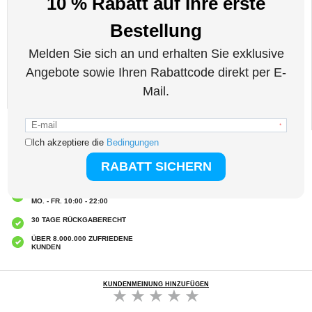
Ihrem Telefon auf
- Materialien: TPU, Polyurethan und Kunststoff
Kompatibilität:
iPhone 14 6.1"
Verpackung:
Bulk
EAN: 5714122202079
Verwandte Kategorien:
Handyzubehör
,
iPhone Hüllen & Zubehör
,
iPhone 14
Hüllen & Zubehör
EXPRESSVERSAND
CLUB TRENDY
7% RABATT ERHALTEN
KUNDENBETREUUNG
MO. - FR. 10:00 - 22:00
30 TAGE RÜCKGABERECHT
ÜBER 8.000.000 ZUFRIEDENE
KUNDEN
KUNDENMEINUNG HINZUFÜGEN