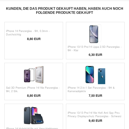
KUNDEN, DIE DAS PRODUKT GEKAUFT HABEN, HABEN AUCH NOCH
FOLGENDE PRODUKTE GEKAUFT
iPhone 14 Panzerglas - 9H, 0.3mm -
Durchsichtig
8,80 EUR
iPhone 13/13 Pro/14 Lippa 2.5D Panzerglas -
9H - Klar
6,30
EUR
Saii 3D Premium iPhone 14/16e Panzerglas -
iPhone 14 2-in-1 Set Panzerglas - 9H &
9H, 2 Stk.
Kameraobjektiv
8,80 EUR
7,50 EUR
iPhone 13/13 Pro/14/16e Hofi Anti Spy Pro+
Privacy Displayschutz Panzerglas - Schwarz
Rand
9,40 EUR
iPhone 14 Hybrid-Hülle mit Verschiebbarem