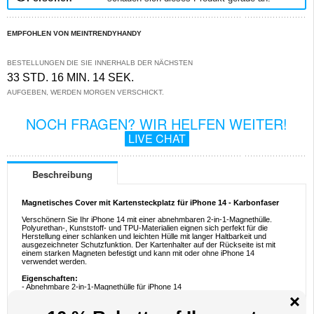
EMPFOHLEN VON MEINTRENDYHANDY
BESTELLUNGEN DIE SIE INNERHALB DER NÄCHSTEN
33 STD. 16 MIN. 14 SEK.
AUFGEBEN, WERDEN MORGEN VERSCHICKT.
NOCH FRAGEN? WIR HELFEN WEITER!
LIVE CHAT
Beschreibung
Magnetisches Cover mit Kartensteckplatz für iPhone 14 - Karbonfaser
Verschönern Sie Ihr iPhone 14 mit einer abnehmbaren 2-in-1-Magnethülle.
Polyurethan-, Kunststoff- und TPU-Materialien eignen sich perfekt für die
Herstellung einer schlanken und leichten Hülle mit langer Haltbarkeit und
ausgezeichneter Schutzfunktion. Der Kartenhalter auf der Rückseite ist mit
einem starken Magneten befestigt und kann mit oder ohne iPhone 14
verwendet werden.
Eigenschaften:
- Abnehmbare 2-in-1-Magnethülle für iPhone 14
- Die Kohlefaserstruktur bietet bequemen Griff und ein angenehmes Handgefühl
- Geben Sie Ihrem iPhone 14 ultimativen Schutz vor Beschädigungen
- Bewahren Sie Ihre Hauptkarten in einem abnehmbaren Kartenhalter neben