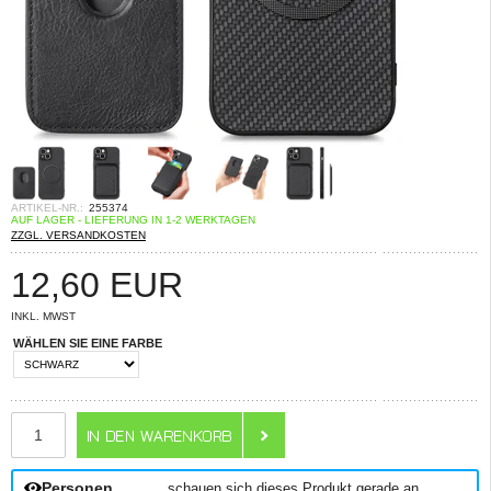
ARTIKEL-NR.:
255374
AUF LAGER - LIEFERUNG IN 1-2 WERKTAGEN
ZZGL. VERSANDKOSTEN
12,60
EUR
INKL. MWST
WÄHLEN SIE EINE FARBE
ANZAHL
Personen
schauen sich dieses Produkt gerade an.