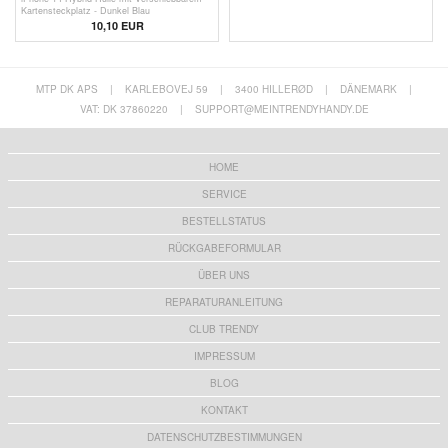
Kartensteckplatz - Dunkel Blau
10,10 EUR
MTP DK APS
|
KARLEBOVEJ 59
|
3400 HILLERØD
|
DÄNEMARK
|
VAT: DK 37860220
|
SUPPORT@MEINTRENDYHANDY.DE
HOME
SERVICE
BESTELLSTATUS
RÜCKGABEFORMULAR
ÜBER UNS
REPARATURANLEITUNG
CLUB TRENDY
IMPRESSUM
BLOG
KONTAKT
DATENSCHUTZBESTIMMUNGEN