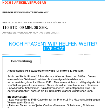
NOCH 3 ARTIKEL VERFÜGBAR
EMPFOHLEN VON MEINTRENDYHANDY
BESTELLUNGEN DIE SIE INNERHALB DER NÄCHSTEN
110 STD. 09 MIN. 06 SEK.
AUFGEBEN, WERDEN AM MONTAG VERSCHICKT!
NOCH FRAGEN? WIR HELFEN WEITER!
LIVE CHAT
Beschreibung
Active Series IP68 Wasserdichte Hülle für iPhone 13 Pro Max
Schützen Sie Ihr iPhone 13 Pro Max vor Wasser, Staub und Stößen. Dieses
wasserdichte Gehäuse kombiniert hochwertigste Materialien, um
sicherzustellen, dass Ihr iPhone 13 Pro Max immer sicher ist. Völlig abgedichtet
von Witterungseinflüssen können Sie es überallhin mitnehmen, zum Skifahren,
Snowboarden, Schwimmen, Kajakfahren oder im Bad entspannen. Das IP68-
Zertifikat garantiert, dass es bis zu 10 m unter Wasser widerstehen kann.
Eigenschaften:
- Das wasserdichte IP68-Case dichtet Ihr iPhone 13 Pro Max vollständig gegen
Witterungseinflüsse ab
- Nehmen Sie es mit auf jedes Outdoor-Abenteuer, Schwimmen, Skifahren,