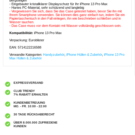
Bergsteigen
- Eingebauter kristallklarer Displayschutz für Ihr iPhone 13 Pro Max
- Hartes PC-Material, sehr schützend und langlebig
- Vergewissern Sie sich, dass Sie das Case getestet haben, bevor Sie ihn mit
Ihrem Smartphone verwenden. Sie können dies ganz einfach tun, indem Sie ein
Papiertaschentuch in den Fall einlegen, ihn wie beschrieben schließen und in
Wasser tauchen.
- Das Case muss vor dem Kontakt mit Wasser vollständig geschlossen sein.
Kompatibilität:
iPhone 13 Pro Max
Verpackung: Euroblister
EAN: 5714122216588
Verwandte Kategorien:
Handyzubehör
,
iPhone Hüllen & Zubehör
,
iPhone 13 Pro
Max Hüllen & Zubehör
EXPRESSVERSAND
CLUB TRENDY
7% RABATT ERHALTEN
KUNDENBETREUUNG
MO. - FR. 10:00 - 22:00
30 TAGE RÜCKGABERECHT
ÜBER 8.000.000 ZUFRIEDENE
KUNDEN