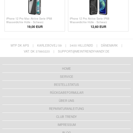
iPhone 12 Pro Max Aktive Serie IP68
iPhone 12 Pro Aktive Serie IP68
Wasserdichte Hülle - Schwarz
Wasserdichte Hülle - Schwarz
19,00 EUR
12,60
EUR
MTP DK APS
|
KARLEBOVEJ 59
|
3400 HILLERØD
|
DÄNEMARK
|
VAT: DK 37860220
|
SUPPORT@MEINTRENDYHANDY.DE
HOME
SERVICE
BESTELLSTATUS
RÜCKGABEFORMULAR
ÜBER UNS
REPARATURANLEITUNG
CLUB TRENDY
IMPRESSUM
BLOG