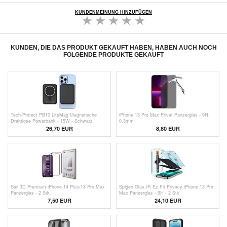
KUNDENMEINUNG HINZUFÜGEN
KUNDEN, DIE DAS PRODUKT GEKAUFT HABEN, HABEN AUCH NOCH
FOLGENDE PRODUKTE GEKAUFT
Tech-Protect PB10 LifeMag Magnetische
iPhone 13 Pro Max Privat Panzerglas - 9H,
Drahtlose Powerbank - 15W - Schwarz
0.3mm
26,70 EUR
8,80 EUR
Saii 3D Premium iPhone 14 Plus/13 Pro Max
Spigen Glas.tR Ez Fit Privacy iPhone 13 Pro
Panzerglas - 2 Stk.
Max Panzerglas - 9H - 2 Stk.
7,50
EUR
24,10 EUR