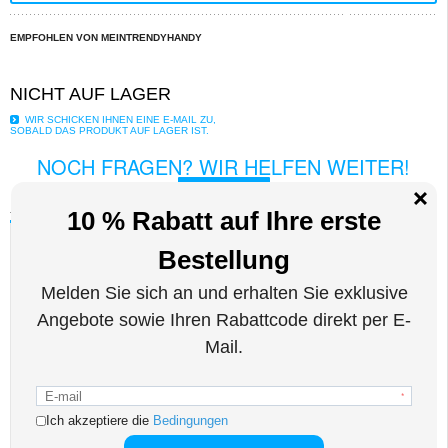
EMPFOHLEN VON MEINTRENDYHANDY
NICHT AUF LAGER
WIR SCHICKEN IHNEN EINE E-MAIL ZU,
SOBALD DAS PRODUKT AUF LAGER IST.
NOCH FRAGEN? WIR HELFEN WEITER!
LIVE CHAT
Beschreibung
Active Series IP68 Wasserdichte Hülle für iPhone 13, iPhone 13 Pro
Schützen Sie Ihr iPhone 13, iPhone 13 Pro vor Wasser, Staub und Stößen.
Dieses wasserdichte Gehäuse kombiniert hochwertigste Materialien, um
sicherzustellen, dass Ihr iPhone 13, iPhone 13 Pro immer sicher ist. Völlig
abgedichtet von Witterungseinflüssen können Sie es überallhin mitnehmen, zum
Skifahren, Snowboarden, Schwimmen, Kajakfahren oder im Bad entspannen.
Das IP68-Zertifikat garantiert, dass es bis zu 10 m unter Wasser widerstehen
kann.
Eigenschaften:
- Das wasserdichte IP68-Case dichtet Ihr iPhone 13, iPhone 13 Pro vollständig
gegen Witterungseinflüsse ab
- Nehmen Sie es mit auf jedes Outdoor-Abenteuer, Schwimmen, Skifahren,
Bergsteigen