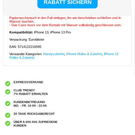
- Eingebauter kristallklarer Displayschutz für Ihr iPhone 13, iPhone 13 Pro
- Hartes PC-Material, sehr schützend und langlebig
- Vergewissern Sie sich, dass Sie das Case getestet haben, bevor Sie ihn mit
Ihrem Smartphone verwenden. Sie können dies ganz einfach tun, indem Sie ein
Papiertaschentuch in den Fall einlegen, ihn wie beschrieben schließen und in
Wasser tauchen.
- Das Case muss vor dem Kontakt mit Wasser vollständig geschlossen sein.
Kompatibilität:
iPhone 13, iPhone 13 Pro
Verpackung: Euroblister
EAN: 5714122216595
Verwandte Kategorien:
Handyzubehör
,
iPhone Hüllen & Zubehör
,
iPhone 13
Hüllen & Zubehör
EXPRESSVERSAND
CLUB TRENDY
7% RABATT ERHALTEN
KUNDENBETREUUNG
MO. - FR. 10:00 - 22:00
30 TAGE RÜCKGABERECHT
ÜBER 8.000.000 ZUFRIEDENE
KUNDEN