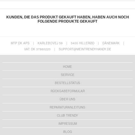
KUNDEN, DIE DAS PRODUKT GEKAUFT HABEN, HABEN AUCH NOCH
FOLGENDE PRODUKTE GEKAUFT
MTP DK APS
|
KARLEBOVEJ 59
|
3400 HILLERØD
|
DÄNEMARK
|
VAT: DK 37860220
|
SUPPORT@MEINTRENDYHANDY.DE
Aktive Serie IP68 iPhone 14 Wasserdichte
iPhone 12 Aktive Serie IP68 Wasserdichte
Hülle - Schwarz
Hülle - Schwarz
17,70 EUR
19,00 EUR
HOME
SERVICE
BESTELLSTATUS
RÜCKGABEFORMULAR
ÜBER UNS
iPhone 12 Pro Max Aktive Serie IP68
iPhone 12 Pro Aktive Serie IP68
Wasserdichte Hülle - Schwarz
Wasserdichte Hülle - Schwarz
REPARATURANLEITUNG
19,00 EUR
12,60
EUR
CLUB TRENDY
IMPRESSUM
BLOG