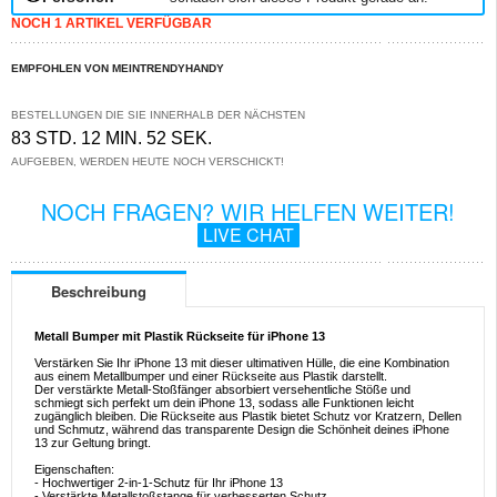
NOCH 1 ARTIKEL VERFÜGBAR
EMPFOHLEN VON MEINTRENDYHANDY
BESTELLUNGEN DIE SIE INNERHALB DER NÄCHSTEN
83 STD. 12 MIN. 52 SEK.
AUFGEBEN, WERDEN HEUTE NOCH VERSCHICKT!
NOCH FRAGEN? WIR HELFEN WEITER!
LIVE CHAT
Beschreibung
Metall Bumper mit Plastik Rückseite für iPhone 13
Verstärken Sie Ihr iPhone 13 mit dieser ultimativen Hülle, die eine Kombination
aus einem Metallbumper und einer Rückseite aus Plastik darstellt.
Der verstärkte Metall-Stoßfänger absorbiert versehentliche Stöße und
schmiegt sich perfekt um dein iPhone 13, sodass alle Funktionen leicht
zugänglich bleiben. Die Rückseite aus Plastik bietet Schutz vor Kratzern, Dellen
und Schmutz, während das transparente Design die Schönheit deines iPhone
13 zur Geltung bringt.
Eigenschaften:
- Hochwertiger 2-in-1-Schutz für Ihr iPhone 13
- Verstärkte Metallstoßstange für verbesserten Schutz