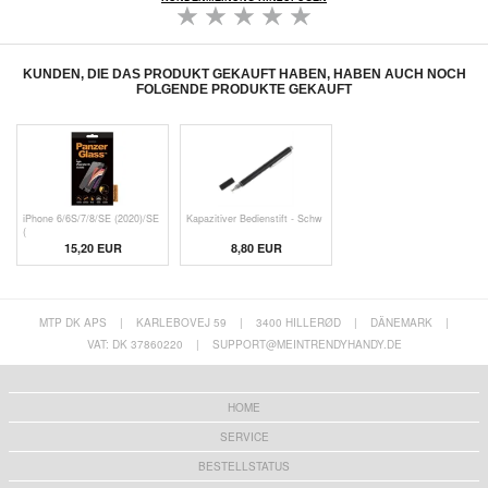
KUNDEN, DIE DAS PRODUKT GEKAUFT HABEN, HABEN AUCH NOCH
FOLGENDE PRODUKTE GEKAUFT
iPhone 6/6S/7/8/SE (2020)/SE
Kapazitiver Bedienstift - Schw
(
15,20 EUR
8,80 EUR
MTP DK APS
|
KARLEBOVEJ 59
|
3400 HILLERØD
|
DÄNEMARK
|
VAT: DK 37860220
|
SUPPORT@MEINTRENDYHANDY.DE
HOME
SERVICE
BESTELLSTATUS