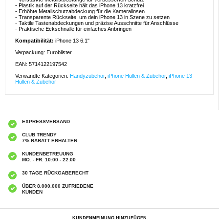
- Plastik auf der Rückseite hält das iPhone 13 kratzfrei
- Erhöhte Metallschutzabdeckung für die Kameralinsen
- Transparente Rückseite, um dein iPhone 13 in Szene zu setzen
- Taktile Tastenabdeckungen und präzise Ausschnitte für Anschlüsse
- Praktische Eckschnalle für einfaches Anbringen
Kompatibilität:
iPhone 13 6.1"
Verpackung: Euroblister
EAN: 5714122197542
Verwandte Kategorien:
Handyzubehör
,
iPhone Hüllen & Zubehör
,
iPhone 13
Hüllen & Zubehör
EXPRESSVERSAND
CLUB TRENDY
7% RABATT ERHALTEN
KUNDENBETREUUNG
MO. - FR. 10:00 - 22:00
30 TAGE RÜCKGABERECHT
ÜBER 8.000.000 ZUFRIEDENE
KUNDEN
KUNDENMEINUNG HINZUFÜGEN