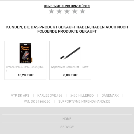
KUNDENMEINUNG HINZUFÜGEN
KUNDEN, DIE DAS PRODUKT GEKAUFT HABEN, HABEN AUCH NOCH
FOLGENDE PRODUKTE GEKAUFT
iPhone 6/6S/7/8/SE (2020)/SE
Kapazitiver Bedienstift - Schw
(
15,20 EUR
8,80 EUR
MTP DK APS
|
KARLEBOVEJ 59
|
3400 HILLERØD
|
DÄNEMARK
|
VAT: DK 37860220
|
SUPPORT@MEINTRENDYHANDY.DE
HOME
SERVICE