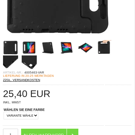
ARTIKEL-NR.:
4005463-VAR
LIEFERUNG IN 20-25 WERKTAGEN
ZZGL. VERSANDKOSTEN
25,40
EUR
INKL. MWST
WÄHLEN SIE EINE FARBE
ANZAHL