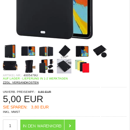
ARTIKEL-NR.:
4005479U
AUF LAGER - LIEFERUNG IN 1-2 WERKTAGEN
ZZGL. VERSANDKOSTEN
UNVERB. PREISEMPF.:
8,80 EUR
5,00
EUR
SIE SPAREN:
3,80 EUR
INKL. MWST
ANZAHL