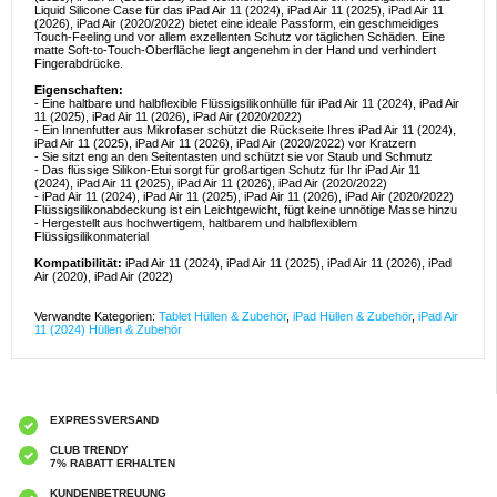
Liquid Silicone Case für das iPad Air 11 (2024), iPad Air 11 (2025), iPad Air 11
(2026), iPad Air (2020/2022) bietet eine ideale Passform, ein geschmeidiges
Touch-Feeling und vor allem exzellenten Schutz vor täglichen Schäden. Eine
matte Soft-to-Touch-Oberfläche liegt angenehm in der Hand und verhindert
Fingerabdrücke.
Eigenschaften:
- Eine haltbare und halbflexible Flüssigsilikonhülle für iPad Air 11 (2024), iPad Air
11 (2025), iPad Air 11 (2026), iPad Air (2020/2022)
- Ein Innenfutter aus Mikrofaser schützt die Rückseite Ihres iPad Air 11 (2024),
iPad Air 11 (2025), iPad Air 11 (2026), iPad Air (2020/2022) vor Kratzern
- Sie sitzt eng an den Seitentasten und schützt sie vor Staub und Schmutz
- Das flüssige Silikon-Etui sorgt für großartigen Schutz für Ihr iPad Air 11
(2024), iPad Air 11 (2025), iPad Air 11 (2026), iPad Air (2020/2022)
- iPad Air 11 (2024), iPad Air 11 (2025), iPad Air 11 (2026), iPad Air (2020/2022)
Flüssigsilikonabdeckung ist ein Leichtgewicht, fügt keine unnötige Masse hinzu
- Hergestellt aus hochwertigem, haltbarem und halbflexiblem
Flüssigsilikonmaterial
Kompatibilität:
iPad Air 11 (2024), iPad Air 11 (2025), iPad Air 11 (2026), iPad
Air (2020), iPad Air (2022)
Verwandte Kategorien:
Tablet Hüllen & Zubehör
,
iPad Hüllen & Zubehör
,
iPad Air
11 (2024) Hüllen & Zubehör
EXPRESSVERSAND
CLUB TRENDY
7% RABATT ERHALTEN
KUNDENBETREUUNG