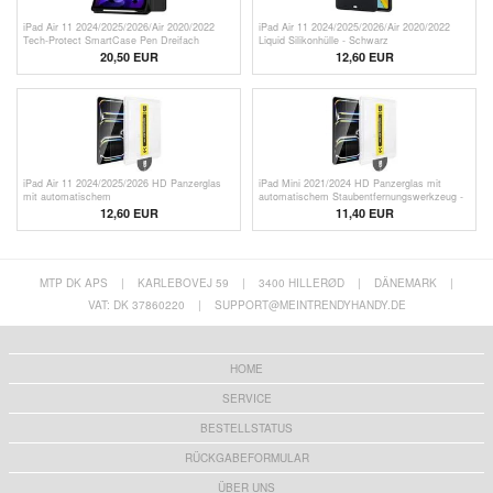
iPad Air 11 2024/2025/2026/Air 2020/2022
iPad Air 11 2024/2025/2026/Air 2020/2022
Tech-Protect SmartCase Pen Dreifach
Liquid Silikonhülle - Schwarz
faltbare Folio-Hülle - Schwarz
20,50 EUR
12,60
EUR
iPad Air 11 2024/2025/2026 HD Panzerglas
iPad Mini 2021/2024 HD Panzerglas mit
mit automatischem
automatischem Staubentfernungswerkzeug -
Staubentfernungswerkzeug - 9H
9H
12,60 EUR
11,40 EUR
MTP DK APS
|
KARLEBOVEJ 59
|
3400 HILLERØD
|
DÄNEMARK
|
VAT: DK 37860220
|
SUPPORT@MEINTRENDYHANDY.DE
HOME
SERVICE
BESTELLSTATUS
RÜCKGABEFORMULAR
ÜBER UNS