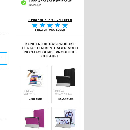
ÜBER 8.000.000 ZUFRIEDENE
KUNDEN
KUNDENMEINUNG HINZUFÜGEN
1 BEWERTUNG LESEN
KUNDEN, DIE DAS PRODUKT
GEKAUFT HABEN, HABEN AUCH
NOCH FOLGENDE PRODUKTE
GEKAUFT
t
iPad 9.7
iPad 9.7
2017/2018
2017/2018 Tri-
Tempered Glass
Fold Smart Folio
12,60 EUR
15,20 EUR
Displayschutzfolie
Case - Schwarz