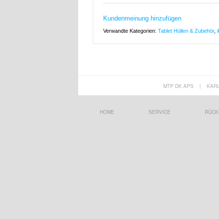
Kundenmeinung hinzufügen
Verwandte Kategorien:
Tablet Hüllen & Zubehör
,
MTP DK APS
|
KAR
HOME
SERVICE
RÜCK