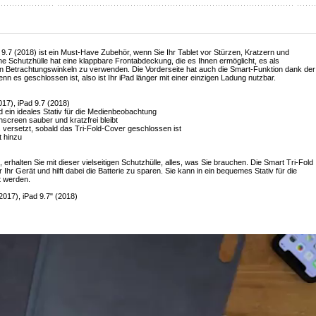
d 9.7 (2018) ist ein Must-Have Zubehör, wenn Sie Ihr Tablet vor Stürzen, Kratzern und
 Schutzhülle hat eine klappbare Frontabdeckung, die es Ihnen ermöglicht, es als
n Betrachtungswinkeln zu verwenden. Die Vorderseite hat auch die Smart-Funktion dank der
nn es geschlossen ist, also ist Ihr iPad länger mit einer einzigen Ladung nutzbar.
017), iPad 9.7 (2018)
 ein ideales Stativ für die Medienbeobachtung
hscreen sauber und kratzfrei bleibt
 versetzt, sobald das Tri-Fold-Cover geschlossen ist
t hinzu
 erhalten Sie mit dieser vielseitigen Schutzhülle, alles, was Sie brauchen. Die Smart Tri-Fold
Ihr Gerät und hilft dabei die Batterie zu sparen. Sie kann in ein bequemes Stativ für die
t werden.
2017), iPad 9.7" (2018)