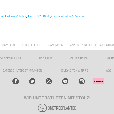
iPad Hüllen & Zubehör
,
iPad 9.7 (2018) 6 generation Hüllen & Zubehör
LEBOVEJ 59
|
3400 HILLERØD
|
DÄNEMARK
|
VAT: DK 37860220
|
SUPPORT@
GABEFORMULAR
ÜBER UNS
CLUB TRENDY
IMPR
DATENSCHUTZBESTIMMUNGEN
NEUIGKEITEN & TIPPS
AGB
WIR UNTERSTÜTZEN MIT STOLZ: