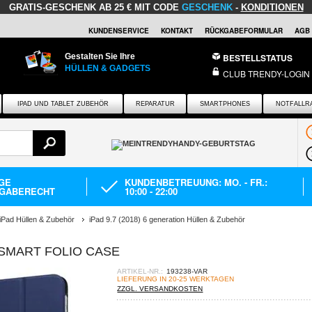
GRATIS-GESCHENK
AB 25 € MIT CODE
GESCHENK
-
KONDITIONEN
KUNDENSERVICE
KONTAKT
RÜCKGABEFORMULAR
AGB
Gestalten Sie Ihre
BESTELLSTATUS
HÜLLEN & GADGETS
CLUB TRENDY-LOGIN
IPAD UND TABLET ZUBEHÖR
REPARATUR
SMARTPHONES
NOTFALLR
AGE
KUNDENBETREUUNG: MO. - FR.:
GABERECHT
10:00 - 22:00
iPad Hüllen & Zubehör
iPad 9.7 (2018) 6 generation Hüllen & Zubehör
D SMART FOLIO CASE
ARTIKEL-NR.:
193238-VAR
LIEFERUNG IN 20-25 WERKTAGEN
ZZGL. VERSANDKOSTEN