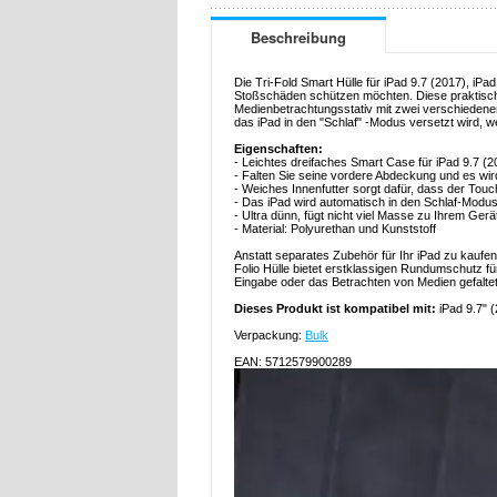
Beschreibung
Die Tri-Fold Smart Hülle für iPad 9.7 (2017), iPa
Stoßschäden schützen möchten. Diese praktische
Medienbetrachtungsstativ mit zwei verschiedene
das iPad in den "Schlaf" -Modus versetzt wird, we
Eigenschaften:
- Leichtes dreifaches Smart Case für iPad 9.7 (2
- Falten Sie seine vordere Abdeckung und es wird
- Weiches Innenfutter sorgt dafür, dass der Touc
- Das iPad wird automatisch in den Schlaf-Modus
- Ultra dünn, fügt nicht viel Masse zu Ihrem Gerä
- Material: Polyurethan und Kunststoff
Anstatt separates Zubehör für Ihr iPad zu kaufen,
Folio Hülle bietet erstklassigen Rundumschutz für 
Eingabe oder das Betrachten von Medien gefalte
Dieses Produkt ist kompatibel mit:
iPad 9.7" (
Verpackung:
Bulk
EAN: 5712579900289