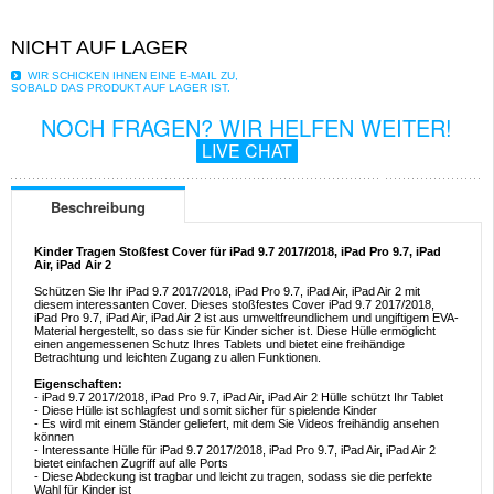
NICHT AUF LAGER
WIR SCHICKEN IHNEN EINE E-MAIL ZU,
SOBALD DAS PRODUKT AUF LAGER IST.
NOCH FRAGEN? WIR HELFEN WEITER!
LIVE CHAT
Beschreibung
Kinder Tragen Stoßfest Cover für iPad 9.7 2017/2018, iPad Pro 9.7, iPad
Air, iPad Air 2
Schützen Sie Ihr iPad 9.7 2017/2018, iPad Pro 9.7, iPad Air, iPad Air 2 mit
diesem interessanten Cover. Dieses stoßfestes Cover iPad 9.7 2017/2018,
iPad Pro 9.7, iPad Air, iPad Air 2 ist aus umweltfreundlichem und ungiftigem EVA-
Material hergestellt, so dass sie für Kinder sicher ist. Diese Hülle ermöglicht
einen angemessenen Schutz Ihres Tablets und bietet eine freihändige
Betrachtung und leichten Zugang zu allen Funktionen.
Eigenschaften:
- iPad 9.7 2017/2018, iPad Pro 9.7, iPad Air, iPad Air 2 Hülle schützt Ihr Tablet
- Diese Hülle ist schlagfest und somit sicher für spielende Kinder
- Es wird mit einem Ständer geliefert, mit dem Sie Videos freihändig ansehen
können
- Interessante Hülle für iPad 9.7 2017/2018, iPad Pro 9.7, iPad Air, iPad Air 2
bietet einfachen Zugriff auf alle Ports
- Diese Abdeckung ist tragbar und leicht zu tragen, sodass sie die perfekte
Wahl für Kinder ist