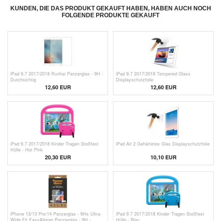
KUNDEN, DIE DAS PRODUKT GEKAUFT HABEN, HABEN AUCH NOCH
FOLGENDE PRODUKTE GEKAUFT
iPad 9.7 2017/2018 Rurihai Panzerglas - 9H -
iPad 9.7 2017/2018 Tempered Glass
Durchsichtig
Displayschutzfolie
12,60 EUR
12,60 EUR
iPad 9.7 2017/2018 Kinder Tragen Stoßfest
iPad Air 2 Gehärtetes Glas Displayschutzfolie
Hülle - Hot Pink
20,30 EUR
10,10 EUR
iPhone 13/13 Pro/14 Panzerglas - 9Hs Ultra-
iPad 9.7 2017/2018 Kinder Tragen Stoßfest
Wide Fit EasyAligner Panzerglas - 9H -
Hülle - Blau