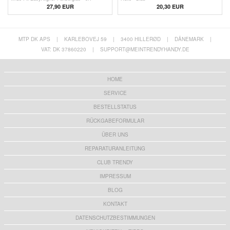
Schwarz Rand
27,90 EUR
20,30 EUR
MTP DK APS
|
KARLEBOVEJ 59
|
3400 HILLERØD
|
DÄNEMARK
|
VAT: DK 37860220
|
SUPPORT@MEINTRENDYHANDY.DE
HOME
SERVICE
BESTELLSTATUS
RÜCKGABEFORMULAR
ÜBER UNS
REPARATURANLEITUNG
CLUB TRENDY
IMPRESSUM
BLOG
KONTAKT
DATENSCHUTZBESTIMMUNGEN