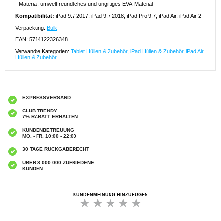
- Material: umweltfreundliches und ungiftiges EVA-Material
Kompatibilität:
iPad 9.7 2017, iPad 9.7 2018, iPad Pro 9.7, iPad Air, iPad Air 2
Verpackung:
Bulk
EAN: 5714122326348
Verwandte Kategorien:
Tablet Hüllen & Zubehör
,
iPad Hüllen & Zubehör
,
iPad Air
Hüllen & Zubehör
EXPRESSVERSAND
CLUB TRENDY
7% RABATT ERHALTEN
KUNDENBETREUUNG
MO. - FR. 10:00 - 22:00
30 TAGE RÜCKGABERECHT
ÜBER 8.000.000 ZUFRIEDENE
KUNDEN
KUNDENMEINUNG HINZUFÜGEN