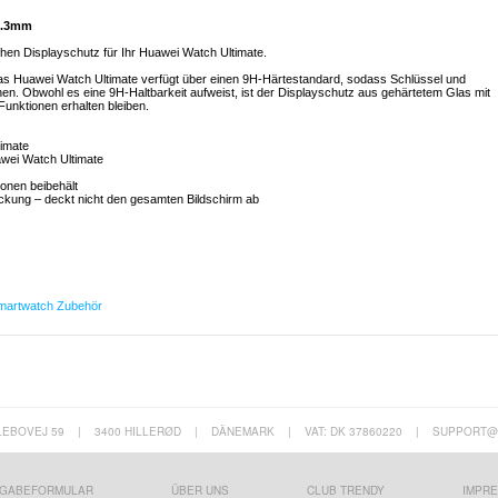
 0.3mm
hen Displayschutz für Ihr Huawei Watch Ultimate.
as Huawei Watch Ultimate verfügt über einen 9H-Härtestandard, sodass Schlüssel und
n. Obwohl es eine 9H-Haltbarkeit aufweist, ist der Displayschutz aus gehärtetem Glas mit
unktionen erhalten bleiben.
timate
uawei Watch Ultimate
ionen beibehält
deckung – deckt nicht den gesamten Bildschirm ab
martwatch Zubehör
LEBOVEJ 59
|
3400 HILLERØD
|
DÄNEMARK
|
VAT: DK 37860220
|
SUPPORT@
GABEFORMULAR
ÜBER UNS
CLUB TRENDY
IMPR