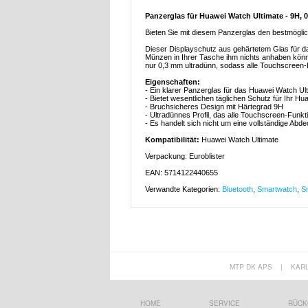
Panzerglas für Huawei Watch Ultimate - 9H,
Bieten Sie mit diesem Panzerglas den bestmöglic
Dieser Displayschutz aus gehärtetem Glas für d
Münzen in Ihrer Tasche ihm nichts anhaben könne
nur 0,3 mm ultradünn, sodass alle Touchscreen-F
Eigenschaften:
- Ein klarer Panzerglas für das Huawei Watch Ul
- Bietet wesentlichen täglichen Schutz für Ihr H
- Bruchsicheres Design mit Härtegrad 9H
- Ultradünnes Profil, das alle Touchscreen-Funkt
- Es handelt sich nicht um eine vollständige Ab
Kompatibilität:
Huawei Watch Ultimate
Verpackung: Euroblister
EAN: 5714122440655
Verwandte Kategorien:
Bluetooth
,
Smartwatch
,
S
MTP DK APS
|
KAR
HOME
SERVICE
RÜCK