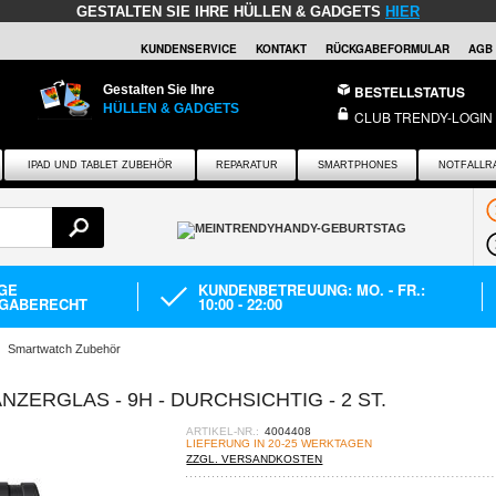
GESTALTEN SIE IHRE HÜLLEN & GADGETS
HIER
KUNDENSERVICE
KONTAKT
RÜCKGABEFORMULAR
AGB
Gestalten Sie Ihre
BESTELLSTATUS
HÜLLEN & GADGETS
CLUB TRENDY-LOGIN
IPAD UND TABLET ZUBEHÖR
REPARATUR
SMARTPHONES
NOTFALLR
AGE
KUNDENBETREUUNG: MO. - FR.:
GABERECHT
10:00 - 22:00
Smartwatch Zubehör
ZERGLAS - 9H - DURCHSICHTIG - 2 ST.
ARTIKEL-NR.:
4004408
LIEFERUNG IN 20-25 WERKTAGEN
ZZGL. VERSANDKOSTEN