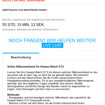
NOCH 1 ARTIKEL VERFÜGBAR
EMPFOHLEN VON MEINTRENDYHANDY
BESTELLUNGEN DIE SIE INNERHALB DER NÄCHSTEN
55 STD. 15 MIN. 13 SEK.
AUFGEBEN, WERDEN AM MONTAG VERSCHICKT!
NOCH FRAGEN? WIR HELFEN WEITER!
LIVE CHAT
Beschreibung
Softes Silikonarmband für Huawei Watch GT2
Lassen Sie Ihre Huawei Watch GT2 mit diesem weichen Silikonarmband so neu
aussehen wie an dem Tag, an dem Sie sie gekauft haben. Mit mehreren
Löchern auf dem Band können Sie die Größe entsprechend Ihrem
Handgelenkumfang einstellen. Es ist aus umweltfreundlichem Silikonmaterial
gefertigt, das dem täglichen Tragen standhält. Das weiche, flexible,
atmungsaktive und leichte Design des Bandes macht es angenehmer zu
tragen, ohne Reizungen auf Ihrer Haut zu verursachen.
Merkmale:
- Einzigartiges und hochwertiges weiches Silikonband, das speziell für die
Huawei Watch GT2 hergestellt wurde.
- Mehrere Löcher auf dem Band, um die Größe entsprechend Ihrem