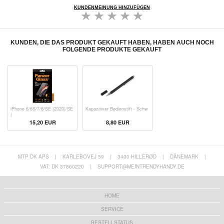
KUNDENMEINUNG HINZUFÜGEN
KUNDEN, DIE DAS PRODUKT GEKAUFT HABEN, HABEN AUCH NOCH
FOLGENDE PRODUKTE GEKAUFT
iPhone 6/6S/7/8/SE (2020)/SE
Kapazitiver Bedienstift - Schw
(
15,20 EUR
8,80 EUR
MTP DK APS
|
KARLEBOVEJ 59
|
3400 HILLERØD
|
DÄNEMARK
|
VAT: DK 37860220
|
SUPPORT@MEINTRENDYHANDY.DE
HOME
SERVICE
BESTELLSTATUS