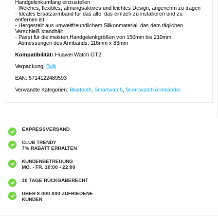
Handgelenkumfang einzustellen
- Weiches, flexibles, atmungsaktives und leichtes Design, angenehm zu tragen
- Ideales Ersatzarmband für das alte, das einfach zu installieren und zu
entfernen ist
- Hergestellt aus umweltfreundlichem Silikonmaterial, das dem täglichen
Verschleiß standhält
- Passt für die meisten Handgelenkgrößen von 150mm bis 210mm
- Abmessungen des Armbands: 116mm x 83mm
Kompatibilität:
Huawei Watch GT2
Verpackung:
Bulk
EAN: 5714122489593
Verwandte Kategorien:
Bluetooth
,
Smartwatch
,
Smartwatch Armbänder
EXPRESSVERSAND
CLUB TRENDY
7% RABATT ERHALTEN
KUNDENBETREUUNG
MO. - FR. 10:00 - 22:00
30 TAGE RÜCKGABERECHT
ÜBER 8.000.000 ZUFRIEDENE
KUNDEN