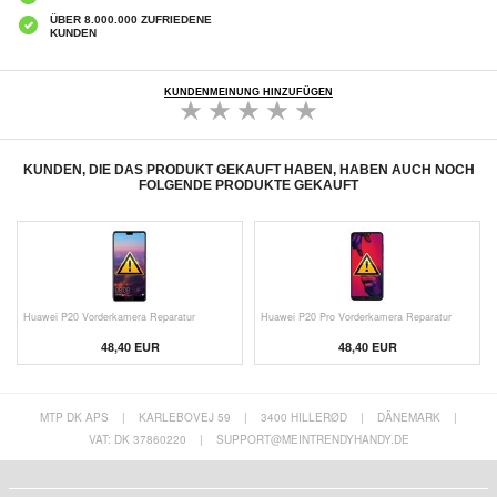
ÜBER 8.000.000 ZUFRIEDENE
KUNDEN
KUNDENMEINUNG HINZUFÜGEN
KUNDEN, DIE DAS PRODUKT GEKAUFT HABEN, HABEN AUCH NOCH
FOLGENDE PRODUKTE GEKAUFT
Huawei P20 Vorderkamera Reparatur
Huawei P20 Pro Vorderkamera Reparatur
48,40 EUR
48,40 EUR
MTP DK APS
|
KARLEBOVEJ 59
|
3400 HILLERØD
|
DÄNEMARK
|
VAT: DK 37860220
|
SUPPORT@MEINTRENDYHANDY.DE