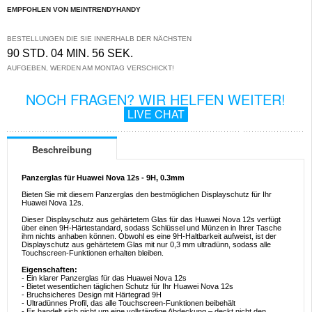
EMPFOHLEN VON MEINTRENDYHANDY
BESTELLUNGEN DIE SIE INNERHALB DER NÄCHSTEN
90 STD. 04 MIN. 56 SEK.
AUFGEBEN, WERDEN AM MONTAG VERSCHICKT!
NOCH FRAGEN? WIR HELFEN WEITER!
LIVE CHAT
Beschreibung
Panzerglas für Huawei Nova 12s - 9H, 0.3mm
Bieten Sie mit diesem Panzerglas den bestmöglichen Displayschutz für Ihr
Huawei Nova 12s.
Dieser Displayschutz aus gehärtetem Glas für das Huawei Nova 12s verfügt
über einen 9H-Härtestandard, sodass Schlüssel und Münzen in Ihrer Tasche
ihm nichts anhaben können. Obwohl es eine 9H-Haltbarkeit aufweist, ist der
Displayschutz aus gehärtetem Glas mit nur 0,3 mm ultradünn, sodass alle
Touchscreen-Funktionen erhalten bleiben.
Eigenschaften:
- Ein klarer Panzerglas für das Huawei Nova 12s
- Bietet wesentlichen täglichen Schutz für Ihr Huawei Nova 12s
- Bruchsicheres Design mit Härtegrad 9H
- Ultradünnes Profil, das alle Touchscreen-Funktionen beibehält
- Es handelt sich nicht um eine vollständige Abdeckung – deckt nicht den