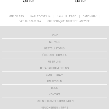
7,50 EUR
0,60
EUR
MTP DK APS
|
KARLEBOVEJ 59
|
3400 HILLERØD
|
DÄNEMARK
|
VAT: DK 37860220
|
SUPPORT@MEINTRENDYHANDY.DE
HOME
SERVICE
BESTELLSTATUS
RÜCKGABEFORMULAR
ÜBER UNS
REPARATURANLEITUNG
CLUB TRENDY
IMPRESSUM
BLOG
KONTAKT
DATENSCHUTZBESTIMMUNGEN
NEUIGKEITEN & TIPPS