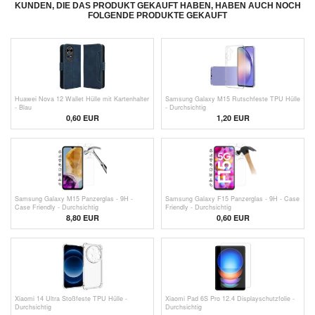
KUNDEN, DIE DAS PRODUKT GEKAUFT HABEN, HABEN AUCH NOCH
FOLGENDE PRODUKTE GEKAUFT
Huawei Nova 12 Wallet Hülle mit Kartenhalter
Samsung Galaxy M15 Rutschfeste TPU Hülle
- Blau
- Durchsichtig
0,60
EUR
1,20
EUR
Samsung Galaxy M15 Panzerglas - 9H -
Samsung Galaxy F15 Panzerglas - 9H - Case
Case Friendly - Durchsichtig
Friendly - Durchsichtig
8,80 EUR
0,60
EUR
Xiaomi 14 Ultra Stoßfeste TPU Hülle -
Xiaomi Pad 6S Pro 12.4 Displayschutzfolie -
Durchsichtig
Durchsichtig