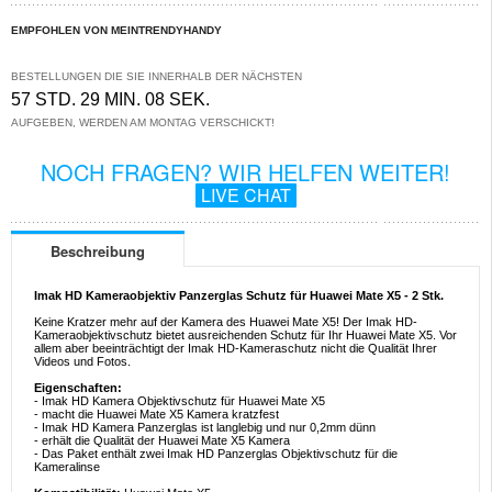
EMPFOHLEN VON MEINTRENDYHANDY
BESTELLUNGEN DIE SIE INNERHALB DER NÄCHSTEN
57 STD. 29 MIN. 08 SEK.
AUFGEBEN, WERDEN AM MONTAG VERSCHICKT!
NOCH FRAGEN? WIR HELFEN WEITER!
LIVE CHAT
Beschreibung
Imak HD Kameraobjektiv Panzerglas Schutz für Huawei Mate X5 - 2 Stk.
Keine Kratzer mehr auf der Kamera des Huawei Mate X5! Der Imak HD-
Kameraobjektivschutz bietet ausreichenden Schutz für Ihr Huawei Mate X5. Vor
allem aber beeinträchtigt der Imak HD-Kameraschutz nicht die Qualität Ihrer
Videos und Fotos.
Eigenschaften:
- Imak HD Kamera Objektivschutz für Huawei Mate X5
- macht die Huawei Mate X5 Kamera kratzfest
- Imak HD Kamera Panzerglas ist langlebig und nur 0,2mm dünn
- erhält die Qualität der Huawei Mate X5 Kamera
- Das Paket enthält zwei Imak HD Panzerglas Objektivschutz für die
Kameralinse