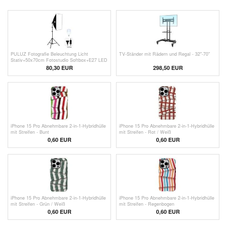
PULUZ Fotografie Beleuchtung Licht
TV-Ständer mit Rädern und Regal - 32"-70"
Stativ+50x70cm Fotostudio Softbox+E27 LED
Lampe Glühbirne - EU Stecker
80,30 EUR
298,50
EUR
iPhone 15 Pro Abnehmbare 2-in-1-Hybridhülle
iPhone 15 Pro Abnehmbare 2-in-1-Hybridhülle
mit Streifen - Bunt
mit Streifen - Rot / Weiß
0,60
EUR
0,60
EUR
iPhone 15 Pro Abnehmbare 2-in-1-Hybridhülle
iPhone 15 Pro Abnehmbare 2-in-1-Hybridhülle
mit Streifen - Grün / Weiß
mit Streifen - Regenbogen
0,60
EUR
0,60
EUR