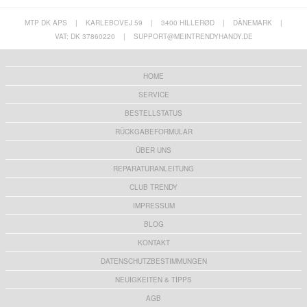
MTP DK APS
|
KARLEBOVEJ 59
|
3400 HILLERØD
|
DÄNEMARK
|
VAT: DK 37860220
|
SUPPORT@MEINTRENDYHANDY.DE
HOME
SERVICE
BESTELLSTATUS
RÜCKGABEFORMULAR
ÜBER UNS
REPARATURANLEITUNG
CLUB TRENDY
IMPRESSUM
BLOG
KONTAKT
DATENSCHUTZBESTIMMUNGEN
NEUIGKEITEN & TIPPS
AGB