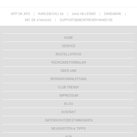
MTP DK APS
|
KARLEBOVEJ 59
|
3400 HILLERØD
|
DÄNEMARK
|
VAT: DK 37860220
|
SUPPORT@MEINTRENDYHANDY.DE
HOME
SERVICE
BESTELLSTATUS
RÜCKGABEFORMULAR
ÜBER UNS
REPARATURANLEITUNG
CLUB TRENDY
IMPRESSUM
BLOG
KONTAKT
DATENSCHUTZBESTIMMUNGEN
NEUIGKEITEN & TIPPS
AGB