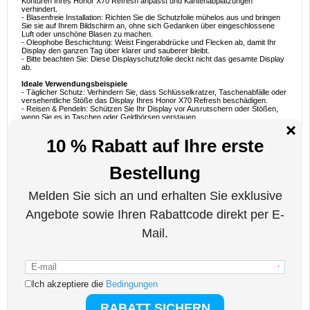
Konturen Ihres Honor X70 Refresh anpasst und Kantenabplatzungen
verhindert.
- Blasenfreie Installation: Richten Sie die Schutzfolie mühelos aus und bringen
Sie sie auf Ihrem Bildschirm an, ohne sich Gedanken über eingeschlossene
Luft oder unschöne Blasen zu machen.
- Oleophobe Beschichtung: Weist Fingerabdrücke und Flecken ab, damit Ihr
Display den ganzen Tag über klarer und sauberer bleibt.
- Bitte beachten Sie: Diese Displayschutzfolie deckt nicht das gesamte Display
ab.
Ideale Verwendungsbeispiele
- Täglicher Schutz: Verhindern Sie, dass Schlüsselkratzer, Taschenabfälle oder
versehentliche Stöße das Display Ihres Honor X70 Refresh beschädigen.
- Reisen & Pendeln: Schützen Sie Ihr Display vor Ausrutschern oder Stößen,
wenn Sie es in Taschen oder Geldbörsen verstauen.
- Aktive Lebensstile: Zusätzliche Haltbarkeit für Benutzer, die viel unterwegs
sind, häufig ins Fitnessstudio gehen oder auf Reisen gehen.
- Langfristige Investition: Schutz vor Abnutzung und Verschleiß, um den
Wiederverkaufswert zu erhalten oder das makellose Aussehen Ihres Telefons
zu verlängern.
Warum dieses Produkt perfekt zum Kaufen ist
Diese Displayschutzfolie für das Honor X70 Refresh zeichnet sich sowohl
durch ihre Haltbarkeit als auch durch ihre Benutzerfreundlichkeit aus.
Hergestellt aus hochwertigem gehärtetem Glas, bietet es hervorragende
Klarheit, zuverlässige Stoßfestigkeit und einen mühelosen Installationsprozess.
Wenn Sie Wert auf ein gestochen scharfes Display und robusten Schutz legen,
ist diese Schutzfolie ein unverzichtbares Zubehör, das Ihnen hilft, das
Aussehen und die Funktionalität Ihres Geräts langfristig zu erhalten.
Interessante Fakten über gehärtete Glasschutzfolien
Schutzfolien aus gehärtetem Glas werden einem speziellen
Wärmebehandlungsverfahren unterzogen, das ihre Zugfestigkeit deutlich
erhöht, so dass sie Stöße bei Stürzen und Stößen besser absorbieren können.
Viele moderne Displayschutzfolien sind außerdem mit fortschrittlichen
Beschichtungen versehen, um Blendeffekte und Fingerabdrücke zu reduzieren.
Dies spiegelt die kontinuierliche Innovation wider, die darauf abzielt, ein
nahtloses und langlebiges mobiles Erlebnis zu bieten.