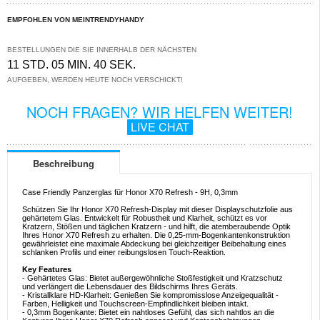
EMPFOHLEN VON MEINTRENDYHANDY
BESTELLUNGEN DIE SIE INNERHALB DER NÄCHSTEN
11 STD. 05 MIN. 40 SEK.
AUFGEBEN, WERDEN HEUTE NOCH VERSCHICKT!
NOCH FRAGEN? WIR HELFEN WEITER!
LIVE CHAT
Beschreibung
Case Friendly Panzerglas für Honor X70 Refresh - 9H, 0,3mm
Schützen Sie Ihr Honor X70 Refresh-Display mit dieser Displayschutzfolie aus
gehärtetem Glas. Entwickelt für Robustheit und Klarheit, schützt es vor
Kratzern, Stößen und täglichen Kratzern - und hilft, die atemberaubende Optik
Ihres Honor X70 Refresh zu erhalten. Die 0,25-mm-Bogenkantenkonstruktion
gewährleistet eine maximale Abdeckung bei gleichzeitiger Beibehaltung eines
schlanken Profils und einer reibungslosen Touch-Reaktion.
Key Features
- Gehärtetes Glas: Bietet außergewöhnliche Stoßfestigkeit und Kratzschutz
und verlängert die Lebensdauer des Bildschirms Ihres Geräts.
- Kristallklare HD-Klarheit: Genießen Sie kompromisslose Anzeigequalität -
Farben, Helligkeit und Touchscreen-Empfindlichkeit bleiben intakt.
- 0,3mm Bogenkante: Bietet ein nahtloses Gefühl, das sich nahtlos an die