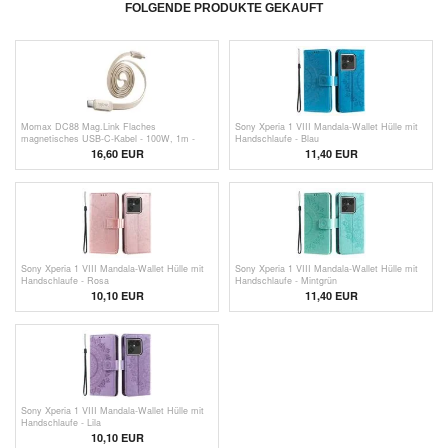
FOLGENDE PRODUKTE GEKAUFT
Momax DC88 Mag.Link Flaches
Sony Xperia 1 VIII Mandala-Wallet Hülle mit
magnetisches USB-C-Kabel - 100W, 1m -
Handschlaufe - Blau
Beige
16,60
EUR
11,40 EUR
Sony Xperia 1 VIII Mandala-Wallet Hülle mit
Sony Xperia 1 VIII Mandala-Wallet Hülle mit
Handschlaufe - Rosa
Handschlaufe - Mintgrün
10,10
EUR
11,40 EUR
Sony Xperia 1 VIII Mandala-Wallet Hülle mit
Handschlaufe - Lila
10,10
EUR