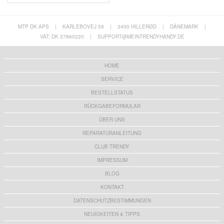
MTP DK APS
|
KARLEBOVEJ 59
|
3400 HILLERØD
|
DÄNEMARK
|
VAT: DK 37860220
|
SUPPORT@MEINTRENDYHANDY.DE
HOME
SERVICE
BESTELLSTATUS
RÜCKGABEFORMULAR
ÜBER UNS
REPARATURANLEITUNG
CLUB TRENDY
IMPRESSUM
BLOG
KONTAKT
DATENSCHUTZBESTIMMUNGEN
NEUIGKEITEN & TIPPS