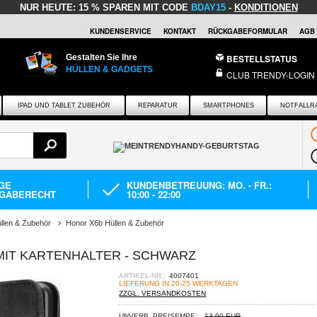
NUR HEUTE:
15 % SPAREN MIT CODE
BDAY15
-
KONDITIONEN
KUNDENSERVICE
KONTAKT
RÜCKGABEFORMULAR
AGB
Gestalten Sie Ihre
BESTELLSTATUS
HÜLLEN & GADGETS
CLUB TRENDY-LOGIN
IPAD UND TABLET ZUBEHÖR
REPARATUR
SMARTPHONES
NOTFALLR
AGE
KUNDENBETREUUNG: MO. - FR.:
GABERECHT
10:00 - 22:00
llen & Zubehör
Honor X6b Hüllen & Zubehör
MIT KARTENHALTER - SCHWARZ
ARTIKEL-NR.:
4007401
LIEFERUNG IN 20-25 WERKTAGEN
ZZGL. VERSANDKOSTEN
UNVERB. PREISEMPF.:
13,90 EUR