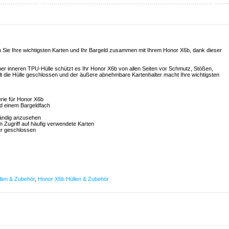
n Sie Ihre wichtigsten Karten und Ihr Bargeld zusammen mit Ihrem Honor X6b, dank dieser
ner inneren TPU-Hülle schützt es Ihr Honor X6b von allen Seiten vor Schmutz, Stößen,
t die Hülle geschlossen und der äußere abnehmbare Kartenhalter macht Ihre wichtigsten
rie für Honor X6b
nd einem Bargeldfach
händig anzusehen
n Zugriff auf häufig verwendete Karten
er geschlossen
len & Zubehör
,
Honor X6b Hüllen & Zubehör