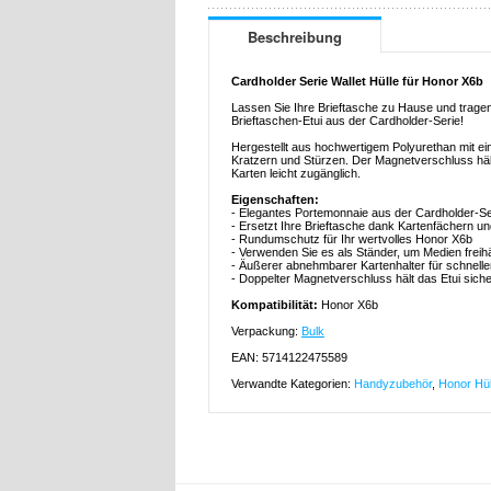
Beschreibung
Cardholder Serie Wallet Hülle für Honor X6b
Lassen Sie Ihre Brieftasche zu Hause und trage
Brieftaschen-Etui aus der Cardholder-Serie!
Hergestellt aus hochwertigem Polyurethan mit ei
Kratzern und Stürzen. Der Magnetverschluss häl
Karten leicht zugänglich.
Eigenschaften:
- Elegantes Portemonnaie aus der Cardholder-Se
- Ersetzt Ihre Brieftasche dank Kartenfächern u
- Rundumschutz für Ihr wertvolles Honor X6b
- Verwenden Sie es als Ständer, um Medien frei
- Äußerer abnehmbarer Kartenhalter für schnelle
- Doppelter Magnetverschluss hält das Etui sich
Kompatibilität:
Honor X6b
Verpackung:
Bulk
EAN: 5714122475589
Verwandte Kategorien:
Handyzubehör
,
Honor Hül