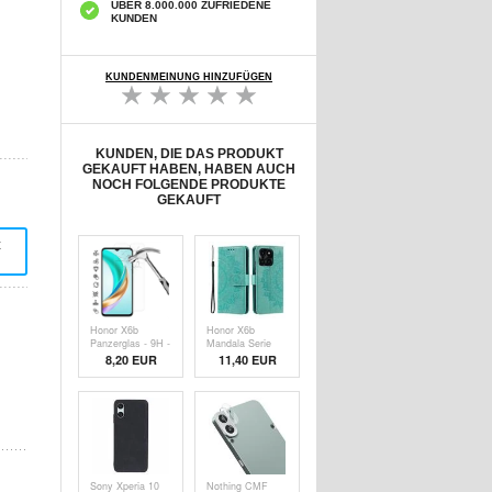
ÜBER 8.000.000 ZUFRIEDENE
KUNDEN
KUNDENMEINUNG HINZUFÜGEN
KUNDEN, DIE DAS PRODUKT
GEKAUFT HABEN, HABEN AUCH
NOCH FOLGENDE PRODUKTE
GEKAUFT
t
Honor X6b
Honor X6b
Panzerglas - 9H -
Mandala Serie
Case Friendly -
Wallet Hülle -
8,20 EUR
11,40 EUR
Durchsichtig
Grün
Sony Xperia 10
Nothing CMF